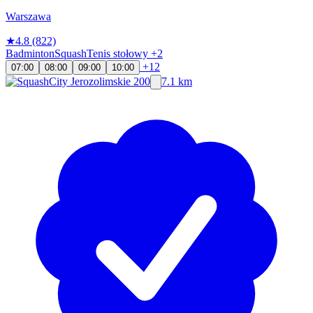
Warszawa
★
4.8
(822)
Badminton
Squash
Tenis stołowy
+2
+12
07:00
08:00
09:00
10:00
7.1 km