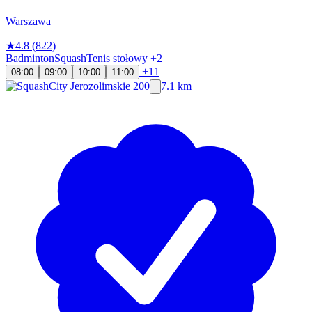
Warszawa
★
4.8
(822)
Badminton
Squash
Tenis stołowy
+2
+11
08:00
09:00
10:00
11:00
7.1 km