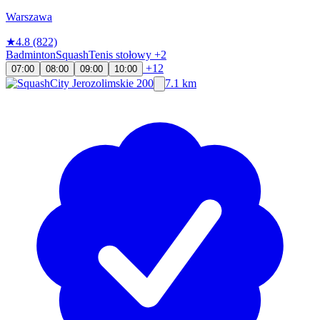
Warszawa
★
4.8
(822)
Badminton
Squash
Tenis stołowy
+2
+12
07:00
08:00
09:00
10:00
7.1 km