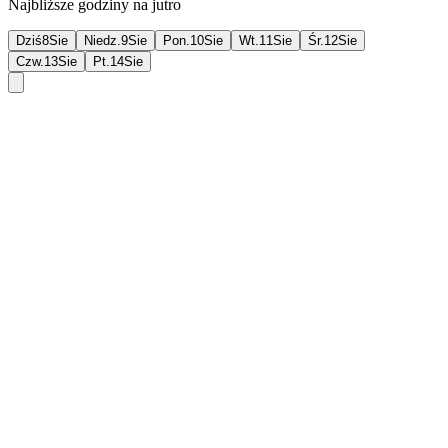
Najbliższe godziny na jutro
Dziś
8
Sie
Niedz.
9
Sie
Pon.
10
Sie
Wt.
11
Sie
Śr.
12
Sie
Czw.
13
Sie
Pt.
14
Sie