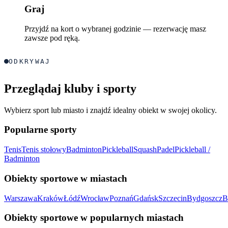
Graj
Przyjdź na kort o wybranej godzinie — rezerwację masz
zawsze pod ręką.
ODKRYWAJ
Przeglądaj kluby i sporty
Wybierz sport lub miasto i znajdź idealny obiekt w swojej okolicy.
Popularne sporty
Tenis
Tenis stołowy
Badminton
Pickleball
Squash
Padel
Pickleball /
Badminton
Obiekty sportowe w miastach
Warszawa
Kraków
Łódź
Wrocław
Poznań
Gdańsk
Szczecin
Bydgoszcz
B
Obiekty sportowe w popularnych miastach