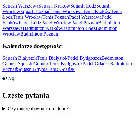
Squash Warszawa
Squash Kraków
Squash Łódź
Squash
Wrocław
Squash Poznań
Tenis Warszawa
Tenis Kraków
Tenis
Łódź
Tenis Wrocław
Tenis Poznań
Padel Warszawa
Padel
Kraków
Padel Łódź
Padel Wrocław
Padel Poznań
Badminton
Warszawa
Badminton Kraków
Badminton Łódź
Badminton
Wrocław
Badminton Poznań
Kalendarze dostępności
Squash Białystok
Tenis Białystok
Padel Bydgoszcz
Badminton
Gdańsk
Squash Gdańsk
Tenis Bydgoszcz
Padel Gdańsk
Badminton
Poznań
Squash Gdynia
Tenis Gdańsk
FAQ
Częste pytania
Czy muszę dzwonić do klubu?