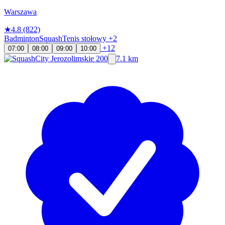
Warszawa
★
4.8
(822)
Badminton
Squash
Tenis stołowy
+2
+12
07:00
08:00
09:00
10:00
7.1 km