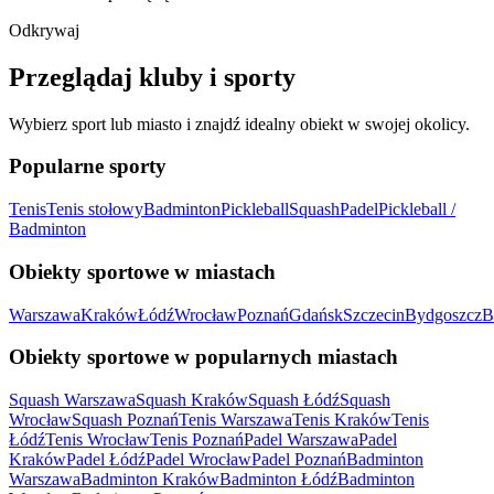
Odkrywaj
Przeglądaj kluby i sporty
Wybierz sport lub miasto i znajdź idealny obiekt w swojej okolicy.
Popularne sporty
Tenis
Tenis stołowy
Badminton
Pickleball
Squash
Padel
Pickleball /
Badminton
Obiekty sportowe w miastach
Warszawa
Kraków
Łódź
Wrocław
Poznań
Gdańsk
Szczecin
Bydgoszcz
B
Obiekty sportowe w popularnych miastach
Squash Warszawa
Squash Kraków
Squash Łódź
Squash
Wrocław
Squash Poznań
Tenis Warszawa
Tenis Kraków
Tenis
Łódź
Tenis Wrocław
Tenis Poznań
Padel Warszawa
Padel
Kraków
Padel Łódź
Padel Wrocław
Padel Poznań
Badminton
Warszawa
Badminton Kraków
Badminton Łódź
Badminton