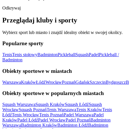
Odkrywaj
Przeglądaj kluby i sporty
Wybierz sport lub miasto i znajdź idealny obiekt w swojej okolicy.
Popularne sporty
Tenis
Tenis stołowy
Badminton
Pickleball
Squash
Padel
Pickleball /
Badminton
Obiekty sportowe w miastach
Warszawa
Kraków
Łódź
Wrocław
Poznań
Gdańsk
Szczecin
Bydgoszcz
B
Obiekty sportowe w popularnych miastach
Squash Warszawa
Squash Kraków
Squash Łódź
Squash
Wrocław
Squash Poznań
Tenis Warszawa
Tenis Kraków
Tenis
Łódź
Tenis Wrocław
Tenis Poznań
Padel Warszawa
Padel
Kraków
Padel Łódź
Padel Wrocław
Padel Poznań
Badminton
Warszawa
Badminton Kraków
Badminton Łódź
Badminton