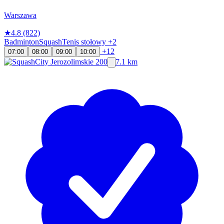
Warszawa
★
4.8
(822)
Badminton
Squash
Tenis stołowy
+2
+12
07:00
08:00
09:00
10:00
7.1 km