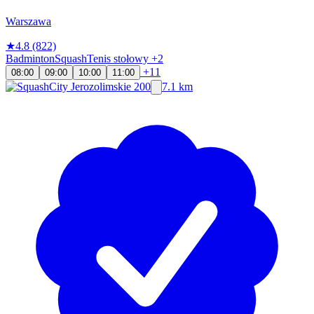
Warszawa
★
4.8
(822)
Badminton
Squash
Tenis stołowy
+2
+11
08:00
09:00
10:00
11:00
7.1 km