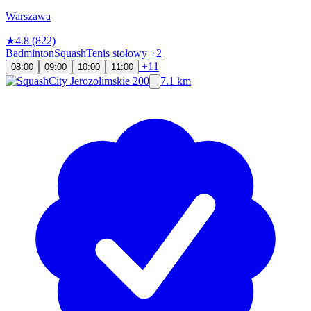
Warszawa
★
4.8
(822)
Badminton
Squash
Tenis stołowy
+2
+11
08:00
09:00
10:00
11:00
7.1 km