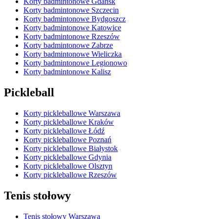
Korty badmintonowe Gdańsk
Korty badmintonowe Szczecin
Korty badmintonowe Bydgoszcz
Korty badmintonowe Katowice
Korty badmintonowe Rzeszów
Korty badmintonowe Zabrze
Korty badmintonowe Wieliczka
Korty badmintonowe Legionowo
Korty badmintonowe Kalisz
Pickleball
Korty pickleballowe Warszawa
Korty pickleballowe Kraków
Korty pickleballowe Łódź
Korty pickleballowe Poznań
Korty pickleballowe Białystok
Korty pickleballowe Gdynia
Korty pickleballowe Olsztyn
Korty pickleballowe Rzeszów
Tenis stołowy
Tenis stołowy Warszawa