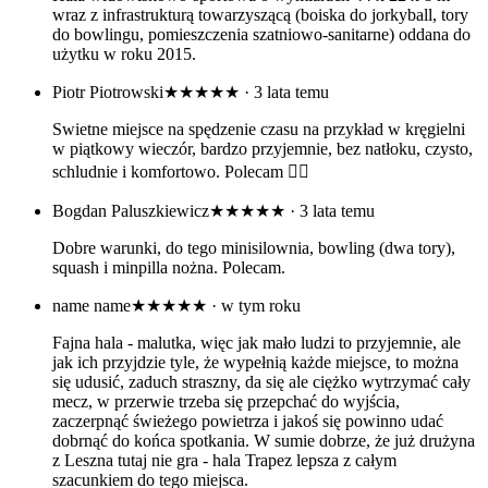
wraz z infrastrukturą towarzyszącą (boiska do jorkyball, tory
do bowlingu, pomieszczenia szatniowo-sanitarne) oddana do
użytku w roku 2015.
Piotr Piotrowski
★★★★★
· 3 lata temu
Swietne miejsce na spędzenie czasu na przykład w kręgielni
w piątkowy wieczór, bardzo przyjemnie, bez natłoku, czysto,
schludnie i komfortowo. Polecam 👍🏻
Bogdan Paluszkiewicz
★★★★★
· 3 lata temu
Dobre warunki, do tego minisilownia, bowling (dwa tory),
squash i minpilla nożna. Polecam.
name name
★★★★★
· w tym roku
Fajna hala - malutka, więc jak mało ludzi to przyjemnie, ale
jak ich przyjdzie tyle, że wypełnią każde miejsce, to można
się udusić, zaduch straszny, da się ale ciężko wytrzymać cały
mecz, w przerwie trzeba się przepchać do wyjścia,
zaczerpnąć świeżego powietrza i jakoś się powinno udać
dobrnąć do końca spotkania. W sumie dobrze, że już drużyna
z Leszna tutaj nie gra - hala Trapez lepsza z całym
szacunkiem do tego miejsca.