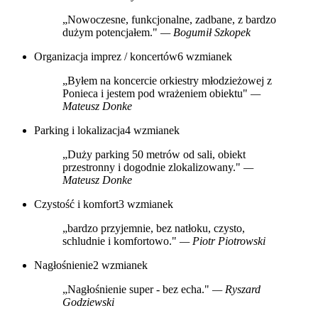
„Nowoczesne, funkcjonalne, zadbane, z bardzo
dużym potencjałem."
— Bogumił Szkopek
Organizacja imprez / koncertów
6 wzmianek
„Byłem na koncercie orkiestry młodzieżowej z
Ponieca i jestem pod wrażeniem obiektu"
—
Mateusz Donke
Parking i lokalizacja
4 wzmianek
„Duży parking 50 metrów od sali, obiekt
przestronny i dogodnie zlokalizowany."
—
Mateusz Donke
Czystość i komfort
3 wzmianek
„bardzo przyjemnie, bez natłoku, czysto,
schludnie i komfortowo."
— Piotr Piotrowski
Nagłośnienie
2 wzmianek
„Nagłośnienie super - bez echa."
— Ryszard
Godziewski