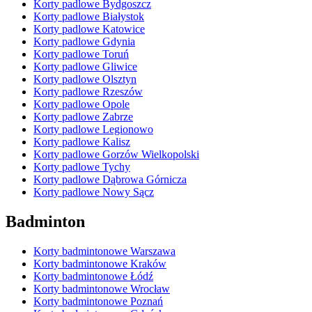
Korty padlowe Bydgoszcz
Korty padlowe Białystok
Korty padlowe Katowice
Korty padlowe Gdynia
Korty padlowe Toruń
Korty padlowe Gliwice
Korty padlowe Olsztyn
Korty padlowe Rzeszów
Korty padlowe Opole
Korty padlowe Zabrze
Korty padlowe Legionowo
Korty padlowe Kalisz
Korty padlowe Gorzów Wielkopolski
Korty padlowe Tychy
Korty padlowe Dąbrowa Górnicza
Korty padlowe Nowy Sącz
Badminton
Korty badmintonowe Warszawa
Korty badmintonowe Kraków
Korty badmintonowe Łódź
Korty badmintonowe Wrocław
Korty badmintonowe Poznań