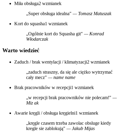
Miła obsługa
2 wzmianek
„Super obsługa idealna"
— Tomasz Matuszak
Kort do squasha
1 wzmianek
„Ogólnie kort do Squasha git"
— Konrad
Włodarczak
Warto wiedzieć
Zaduch / brak wentylacji / klimatyzacji
2 wzmianek
„zaduch straszny, da się ale ciężko wytrzymać
cały mecz"
— name name
Brak pracowników w recepcji
1 wzmianek
„w recepcji brak pracowników nie polecam!"
—
Miz ak
Awarie kręgli / obsługa kręgielni
1 wzmianek
„kręgle czasem trzeba zawolac obsluge kiedy
kregle sie zablokują"
— Jakub Mijas