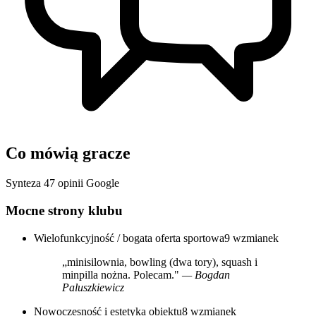
Co mówią gracze
Synteza 47 opinii Google
Mocne strony klubu
Wielofunkcyjność / bogata oferta sportowa
9 wzmianek
„minisilownia, bowling (dwa tory), squash i
minpilla nożna. Polecam."
— Bogdan
Paluszkiewicz
Nowoczesność i estetyka obiektu
8 wzmianek