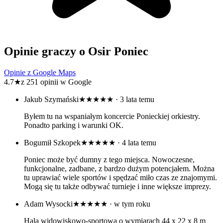
Opinie graczy o Osir Poniec
Opinie z Google Maps
4.7
★
z 251 opinii w Google
Jakub Szymański
★★★★★
· 3 lata temu
Byłem tu na wspaniałym koncercie Ponieckiej orkiestry.
Ponadto parking i warunki OK.
Bogumił Szkopek
★★★★★
· 4 lata temu
Poniec może być dumny z tego miejsca. Nowoczesne,
funkcjonalne, zadbane, z bardzo dużym potencjałem. Można
tu uprawiać wiele sportów i spędzać miło czas ze znajomymi.
Mogą się tu także odbywać turnieje i inne większe imprezy.
Adam Wysocki
★★★★★
· w tym roku
Hala widowiskowo-sportowa o wymiarach 44 x 22 x 8 m