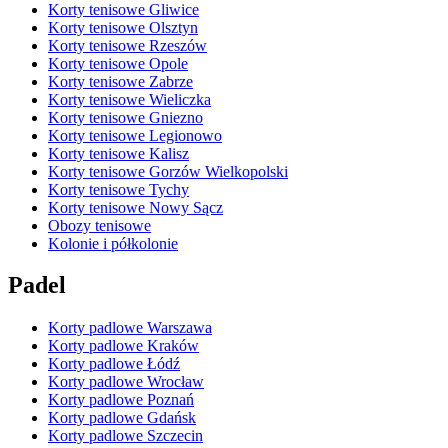
Korty tenisowe Gliwice
Korty tenisowe Olsztyn
Korty tenisowe Rzeszów
Korty tenisowe Opole
Korty tenisowe Zabrze
Korty tenisowe Wieliczka
Korty tenisowe Gniezno
Korty tenisowe Legionowo
Korty tenisowe Kalisz
Korty tenisowe Gorzów Wielkopolski
Korty tenisowe Tychy
Korty tenisowe Nowy Sącz
Obozy tenisowe
Kolonie i półkolonie
Padel
Korty padlowe Warszawa
Korty padlowe Kraków
Korty padlowe Łódź
Korty padlowe Wrocław
Korty padlowe Poznań
Korty padlowe Gdańsk
Korty padlowe Szczecin