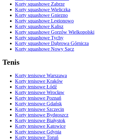
Korty squashowe Zabrze
Korty squashowe Wieliczka
Korty squashowe Gniezno
Korty squashowe Legionowo
Korty squashowe Kalisz
Korty squashowe Gorzów Wielkopolski
Korty squashowe Tychy
Korty squashowe Dąbrowa Górnicza
Korty squashowe Nowy Sącz
Tenis
Korty tenisowe Warszawa
Korty tenisowe Kraków
Korty tenisowe Łódź
Korty tenisowe Wrocław
Korty tenisowe Poznań
Korty tenisowe Gdańsk
Korty tenisowe Szczecin
Korty tenisowe Bydgoszcz
Korty tenisowe Białystok
Korty tenisowe Katowice
Korty tenisowe Gdynia
Korty tenisowe Toruń