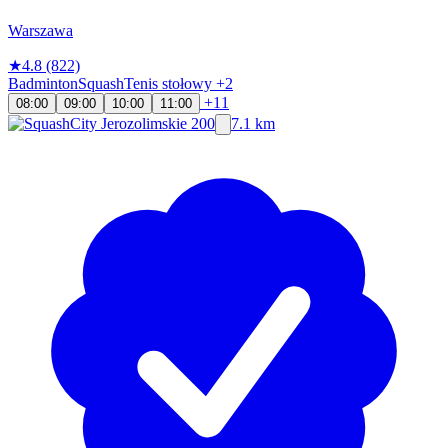
Warszawa
★
4.8
(822)
Badminton
Squash
Tenis stołowy
+2
+11
08:00
09:00
10:00
11:00
7.1 km