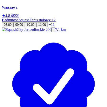
Warszawa
★
4.8
(822)
Badminton
Squash
Tenis stołowy
+2
+11
08:00
09:00
10:00
11:00
7.1 km