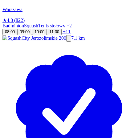
Warszawa
★
4.8
(822)
Badminton
Squash
Tenis stołowy
+2
+11
08:00
09:00
10:00
11:00
7.1 km