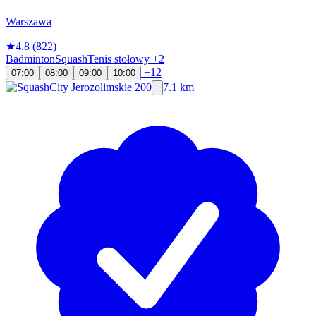
Warszawa
★
4.8
(822)
Badminton
Squash
Tenis stołowy
+2
+12
07:00
08:00
09:00
10:00
7.1 km