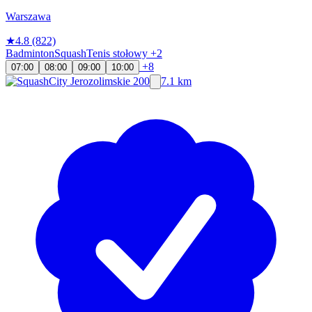
Warszawa
★
4.8
(822)
Badminton
Squash
Tenis stołowy
+2
+8
07:00
08:00
09:00
10:00
7.1 km