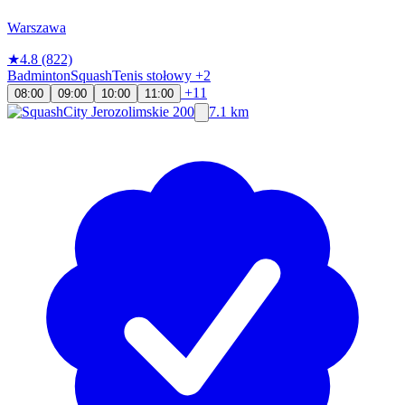
Warszawa
★
4.8
(822)
Badminton
Squash
Tenis stołowy
+2
+11
08:00
09:00
10:00
11:00
7.1 km