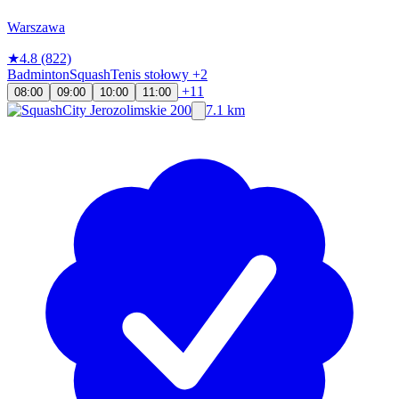
Warszawa
★
4.8
(822)
Badminton
Squash
Tenis stołowy
+2
+11
08:00
09:00
10:00
11:00
7.1 km