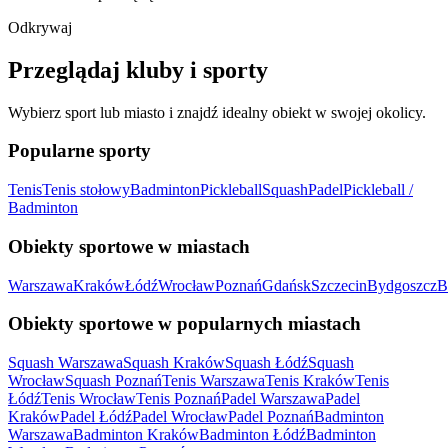
Odkrywaj
Przeglądaj kluby i sporty
Wybierz sport lub miasto i znajdź idealny obiekt w swojej okolicy.
Popularne sporty
Tenis
Tenis stołowy
Badminton
Pickleball
Squash
Padel
Pickleball /
Badminton
Obiekty sportowe w miastach
Warszawa
Kraków
Łódź
Wrocław
Poznań
Gdańsk
Szczecin
Bydgoszcz
B
Obiekty sportowe w popularnych miastach
Squash Warszawa
Squash Kraków
Squash Łódź
Squash
Wrocław
Squash Poznań
Tenis Warszawa
Tenis Kraków
Tenis
Łódź
Tenis Wrocław
Tenis Poznań
Padel Warszawa
Padel
Kraków
Padel Łódź
Padel Wrocław
Padel Poznań
Badminton
Warszawa
Badminton Kraków
Badminton Łódź
Badminton