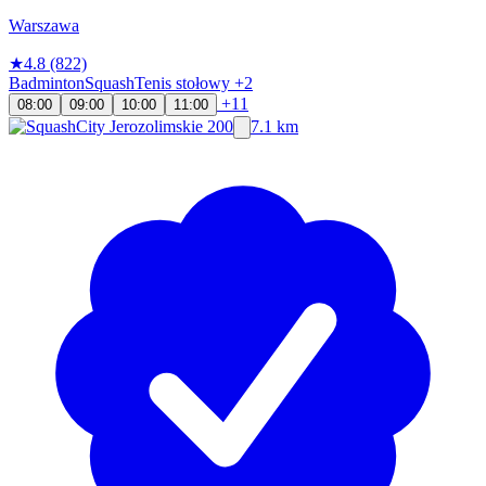
Warszawa
★
4.8
(822)
Badminton
Squash
Tenis stołowy
+2
+11
08:00
09:00
10:00
11:00
7.1 km