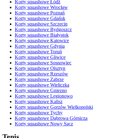
Korty squashowe Łódź
Korty squashowe Wrocław
Korty squashowe Poznań
Korty squashowe Gdańsk
Korty squashowe Szczecin
Korty squashowe Bydgoszcz
Korty squashowe Białystok
Korty squashowe Katowice
Korty squashowe Gdynia
Korty squashowe Toruń
Korty squashowe Gliwice
Korty squashowe Sosnowiec
Korty squashowe Olsztyn
Korty squashowe Rzeszów
Korty squashowe Zabrze
Korty squashowe Wieliczka
Korty squashowe Gniezno
Korty squashowe Legionowo
Korty squashowe Kalisz
Korty squashowe Gorzów Wielkopolski
Korty squashowe Tychy
Korty squashowe Dąbrowa Górnicza
Korty squashowe Nowy Sącz
Tenis