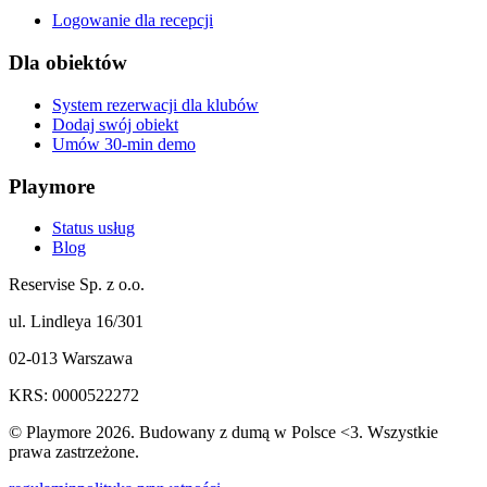
Logowanie dla recepcji
Dla obiektów
System rezerwacji dla klubów
Dodaj swój obiekt
Umów 30-min demo
Playmore
Status usług
Blog
Reservise Sp. z o.o.
ul. Lindleya 16/301
02-013 Warszawa
KRS: 0000522272
© Playmore 2026. Budowany z dumą w Polsce <3. Wszystkie
prawa zastrzeżone.