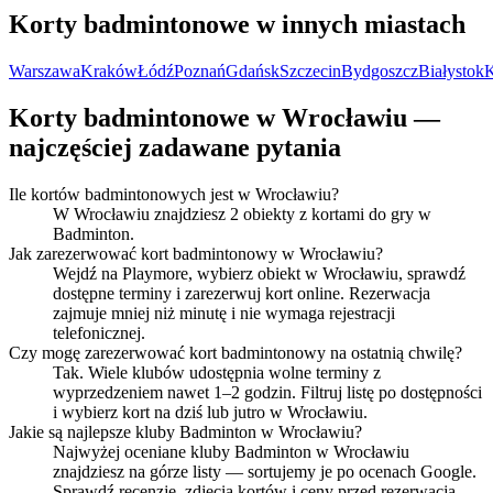
Korty badmintonowe w innych miastach
Warszawa
Kraków
Łódź
Poznań
Gdańsk
Szczecin
Bydgoszcz
Białystok
K
Korty badmintonowe w Wrocławiu —
najczęściej zadawane pytania
Ile kortów badmintonowych jest w Wrocławiu?
W Wrocławiu znajdziesz 2 obiekty z kortami do gry w
Badminton.
Jak zarezerwować kort badmintonowy w Wrocławiu?
Wejdź na Playmore, wybierz obiekt w Wrocławiu, sprawdź
dostępne terminy i zarezerwuj kort online. Rezerwacja
zajmuje mniej niż minutę i nie wymaga rejestracji
telefonicznej.
Czy mogę zarezerwować kort badmintonowy na ostatnią chwilę?
Tak. Wiele klubów udostępnia wolne terminy z
wyprzedzeniem nawet 1–2 godzin. Filtruj listę po dostępności
i wybierz kort na dziś lub jutro w Wrocławiu.
Jakie są najlepsze kluby Badminton w Wrocławiu?
Najwyżej oceniane kluby Badminton w Wrocławiu
znajdziesz na górze listy — sortujemy je po ocenach Google.
Sprawdź recenzje, zdjęcia kortów i ceny przed rezerwacją.