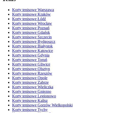
Korty tenisowe Warszawa
Korty tenisowe Kraków
Korty tenisowe Łódź
Korty tenisowe Wrocław
Korty tenisowe Poznań
Korty tenisowe Gdańsk
Korty tenisowe Szczecin
Korty tenisowe Bydgoszcz
Korty tenisowe Białystok
Korty tenisowe Katowice
Korty tenisowe Gdynia
Korty tenisowe Toruń
Korty tenisowe Gliwice
Korty tenisowe Olsztyn
Korty tenisowe Rzeszów
Korty tenisowe Opole
Korty tenisowe Zabrze
Korty tenisowe Wieliczka
Korty tenisowe Gniezno
Korty tenisowe Legionowo
Korty tenisowe Kalisz
Korty tenisowe Gorzów Wielkopolski
Korty tenisowe Tychy