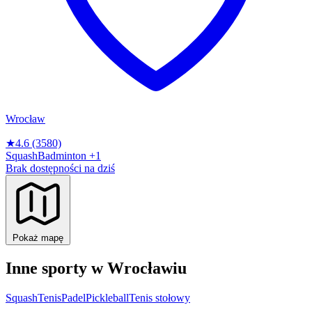
Wrocław
★
4.6
(3580)
Squash
Badminton
+1
Brak dostępności na dziś
Pokaż mapę
Inne sporty w Wrocławiu
Squash
Tenis
Padel
Pickleball
Tenis stołowy