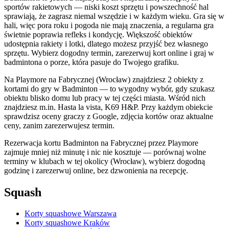
sportów rakietowych — niski koszt sprzętu i powszechność hal
sprawiają, że zagrasz niemal wszędzie i w każdym wieku. Gra się w
hali, więc pora roku i pogoda nie mają znaczenia, a regularna gra
świetnie poprawia refleks i kondycję. Większość obiektów
udostępnia rakiety i lotki, dlatego możesz przyjść bez własnego
sprzętu. Wybierz dogodny termin, zarezerwuj kort online i graj w
badmintona o porze, która pasuje do Twojego grafiku.
Na Playmore na Fabrycznej (Wrocław) znajdziesz 2 obiekty z
kortami do gry w Badminton — to wygodny wybór, gdy szukasz
obiektu blisko domu lub pracy w tej części miasta. Wśród nich
znajdziesz m.in. Hasta la vista, K69 H&P. Przy każdym obiekcie
sprawdzisz oceny graczy z Google, zdjęcia kortów oraz aktualne
ceny, zanim zarezerwujesz termin.
Rezerwacja kortu Badminton na Fabrycznej przez Playmore
zajmuje mniej niż minutę i nic nie kosztuje — porównaj wolne
terminy w klubach w tej okolicy (Wrocław), wybierz dogodną
godzinę i zarezerwuj online, bez dzwonienia na recepcję.
Squash
Korty squashowe Warszawa
Korty squashowe Kraków