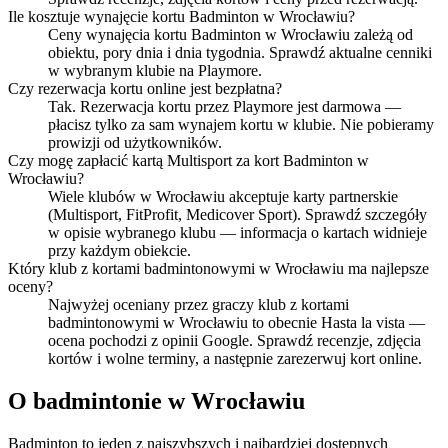
Ile kosztuje wynajęcie kortu Badminton w Wrocławiu?
Ceny wynajęcia kortu Badminton w Wrocławiu zależą od
obiektu, pory dnia i dnia tygodnia. Sprawdź aktualne cenniki
w wybranym klubie na Playmore.
Czy rezerwacja kortu online jest bezpłatna?
Tak. Rezerwacja kortu przez Playmore jest darmowa —
płacisz tylko za sam wynajem kortu w klubie. Nie pobieramy
prowizji od użytkowników.
Czy mogę zapłacić kartą Multisport za kort Badminton w
Wrocławiu?
Wiele klubów w Wrocławiu akceptuje karty partnerskie
(Multisport, FitProfit, Medicover Sport). Sprawdź szczegóły
w opisie wybranego klubu — informacja o kartach widnieje
przy każdym obiekcie.
Który klub z kortami badmintonowymi w Wrocławiu ma najlepsze
oceny?
Najwyżej oceniany przez graczy klub z kortami
badmintonowymi w Wrocławiu to obecnie Hasta la vista —
ocena pochodzi z opinii Google. Sprawdź recenzje, zdjęcia
kortów i wolne terminy, a następnie zarezerwuj kort online.
O badmintonie w Wrocławiu
Badminton to jeden z najszybszych i najbardziej dostępnych