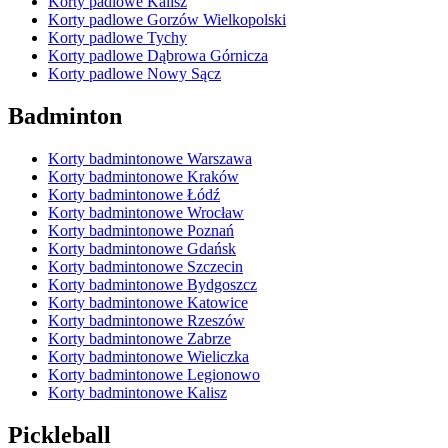
Korty padlowe Kalisz
Korty padlowe Gorzów Wielkopolski
Korty padlowe Tychy
Korty padlowe Dąbrowa Górnicza
Korty padlowe Nowy Sącz
Badminton
Korty badmintonowe Warszawa
Korty badmintonowe Kraków
Korty badmintonowe Łódź
Korty badmintonowe Wrocław
Korty badmintonowe Poznań
Korty badmintonowe Gdańsk
Korty badmintonowe Szczecin
Korty badmintonowe Bydgoszcz
Korty badmintonowe Katowice
Korty badmintonowe Rzeszów
Korty badmintonowe Zabrze
Korty badmintonowe Wieliczka
Korty badmintonowe Legionowo
Korty badmintonowe Kalisz
Pickleball