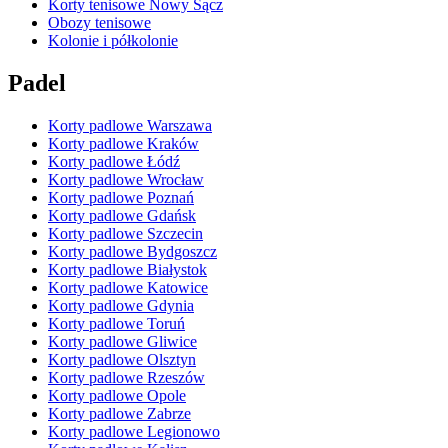
Korty tenisowe Nowy Sącz
Obozy tenisowe
Kolonie i półkolonie
Padel
Korty padlowe Warszawa
Korty padlowe Kraków
Korty padlowe Łódź
Korty padlowe Wrocław
Korty padlowe Poznań
Korty padlowe Gdańsk
Korty padlowe Szczecin
Korty padlowe Bydgoszcz
Korty padlowe Białystok
Korty padlowe Katowice
Korty padlowe Gdynia
Korty padlowe Toruń
Korty padlowe Gliwice
Korty padlowe Olsztyn
Korty padlowe Rzeszów
Korty padlowe Opole
Korty padlowe Zabrze
Korty padlowe Legionowo