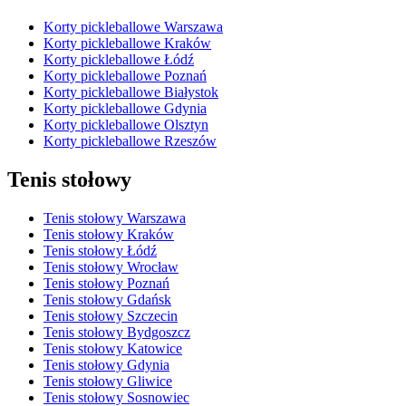
Korty pickleballowe Warszawa
Korty pickleballowe Kraków
Korty pickleballowe Łódź
Korty pickleballowe Poznań
Korty pickleballowe Białystok
Korty pickleballowe Gdynia
Korty pickleballowe Olsztyn
Korty pickleballowe Rzeszów
Tenis stołowy
Tenis stołowy Warszawa
Tenis stołowy Kraków
Tenis stołowy Łódź
Tenis stołowy Wrocław
Tenis stołowy Poznań
Tenis stołowy Gdańsk
Tenis stołowy Szczecin
Tenis stołowy Bydgoszcz
Tenis stołowy Katowice
Tenis stołowy Gdynia
Tenis stołowy Gliwice
Tenis stołowy Sosnowiec