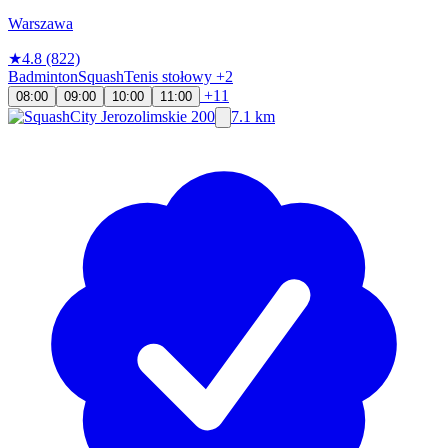
Warszawa
★
4.8
(822)
Badminton
Squash
Tenis stołowy
+2
+11
08:00
09:00
10:00
11:00
7.1 km