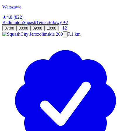
Warszawa
★
4.8
(822)
Badminton
Squash
Tenis stołowy
+2
+12
07:00
08:00
09:00
10:00
7.1 km