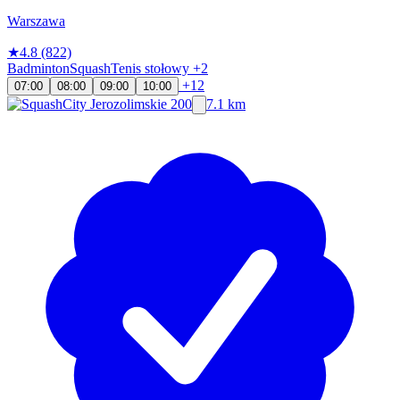
Warszawa
★
4.8
(822)
Badminton
Squash
Tenis stołowy
+2
+12
07:00
08:00
09:00
10:00
7.1 km