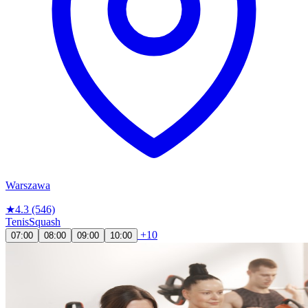
Warszawa
★
4.3
(546)
Tenis
Squash
+10
07:00
08:00
09:00
10:00