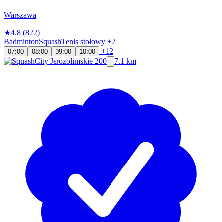
Warszawa
★
4.8
(822)
Badminton
Squash
Tenis stołowy
+2
+12
07:00
08:00
09:00
10:00
7.1 km