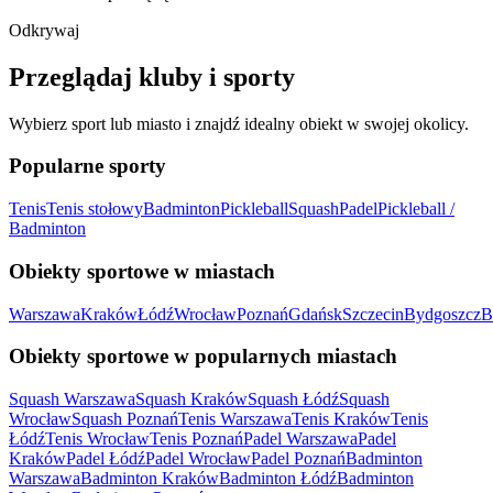
Odkrywaj
Przeglądaj kluby i sporty
Wybierz sport lub miasto i znajdź idealny obiekt w swojej okolicy.
Popularne sporty
Tenis
Tenis stołowy
Badminton
Pickleball
Squash
Padel
Pickleball /
Badminton
Obiekty sportowe w miastach
Warszawa
Kraków
Łódź
Wrocław
Poznań
Gdańsk
Szczecin
Bydgoszcz
B
Obiekty sportowe w popularnych miastach
Squash Warszawa
Squash Kraków
Squash Łódź
Squash
Wrocław
Squash Poznań
Tenis Warszawa
Tenis Kraków
Tenis
Łódź
Tenis Wrocław
Tenis Poznań
Padel Warszawa
Padel
Kraków
Padel Łódź
Padel Wrocław
Padel Poznań
Badminton
Warszawa
Badminton Kraków
Badminton Łódź
Badminton