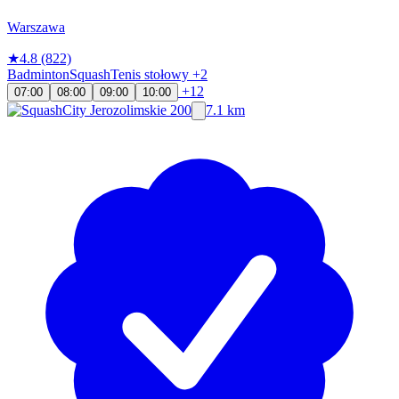
Warszawa
★
4.8
(822)
Badminton
Squash
Tenis stołowy
+2
+12
07:00
08:00
09:00
10:00
7.1 km