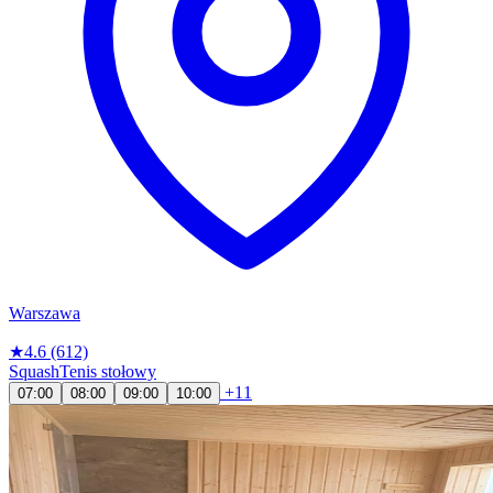
Warszawa
★
4.6
(612)
Squash
Tenis stołowy
+11
07:00
08:00
09:00
10:00