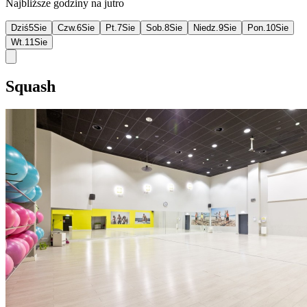
Najbliższe godziny na jutro
Dziś
5
Sie
Czw.
6
Sie
Pt.
7
Sie
Sob.
8
Sie
Niedz.
9
Sie
Pon.
10
Sie
Wt.
11
Sie
Squash