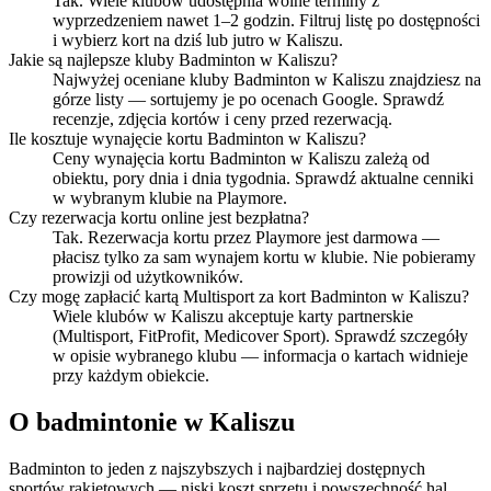
Tak. Wiele klubów udostępnia wolne terminy z
wyprzedzeniem nawet 1–2 godzin. Filtruj listę po dostępności
i wybierz kort na dziś lub jutro w Kaliszu.
Jakie są najlepsze kluby Badminton w Kaliszu?
Najwyżej oceniane kluby Badminton w Kaliszu znajdziesz na
górze listy — sortujemy je po ocenach Google. Sprawdź
recenzje, zdjęcia kortów i ceny przed rezerwacją.
Ile kosztuje wynajęcie kortu Badminton w Kaliszu?
Ceny wynajęcia kortu Badminton w Kaliszu zależą od
obiektu, pory dnia i dnia tygodnia. Sprawdź aktualne cenniki
w wybranym klubie na Playmore.
Czy rezerwacja kortu online jest bezpłatna?
Tak. Rezerwacja kortu przez Playmore jest darmowa —
płacisz tylko za sam wynajem kortu w klubie. Nie pobieramy
prowizji od użytkowników.
Czy mogę zapłacić kartą Multisport za kort Badminton w Kaliszu?
Wiele klubów w Kaliszu akceptuje karty partnerskie
(Multisport, FitProfit, Medicover Sport). Sprawdź szczegóły
w opisie wybranego klubu — informacja o kartach widnieje
przy każdym obiekcie.
O badmintonie w Kaliszu
Badminton to jeden z najszybszych i najbardziej dostępnych
sportów rakietowych — niski koszt sprzętu i powszechność hal