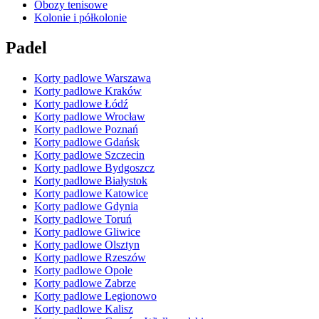
Obozy tenisowe
Kolonie i półkolonie
Padel
Korty padlowe Warszawa
Korty padlowe Kraków
Korty padlowe Łódź
Korty padlowe Wrocław
Korty padlowe Poznań
Korty padlowe Gdańsk
Korty padlowe Szczecin
Korty padlowe Bydgoszcz
Korty padlowe Białystok
Korty padlowe Katowice
Korty padlowe Gdynia
Korty padlowe Toruń
Korty padlowe Gliwice
Korty padlowe Olsztyn
Korty padlowe Rzeszów
Korty padlowe Opole
Korty padlowe Zabrze
Korty padlowe Legionowo
Korty padlowe Kalisz