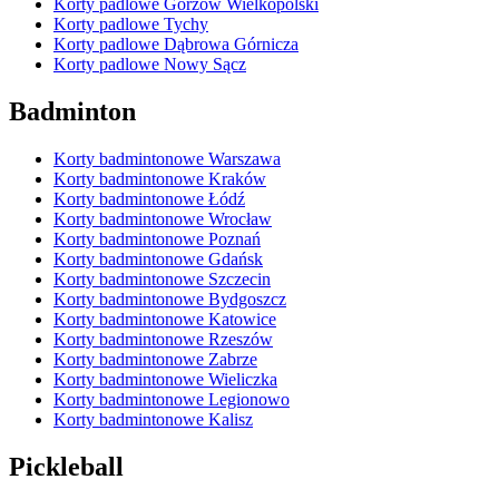
Korty padlowe Gorzów Wielkopolski
Korty padlowe Tychy
Korty padlowe Dąbrowa Górnicza
Korty padlowe Nowy Sącz
Badminton
Korty badmintonowe Warszawa
Korty badmintonowe Kraków
Korty badmintonowe Łódź
Korty badmintonowe Wrocław
Korty badmintonowe Poznań
Korty badmintonowe Gdańsk
Korty badmintonowe Szczecin
Korty badmintonowe Bydgoszcz
Korty badmintonowe Katowice
Korty badmintonowe Rzeszów
Korty badmintonowe Zabrze
Korty badmintonowe Wieliczka
Korty badmintonowe Legionowo
Korty badmintonowe Kalisz
Pickleball