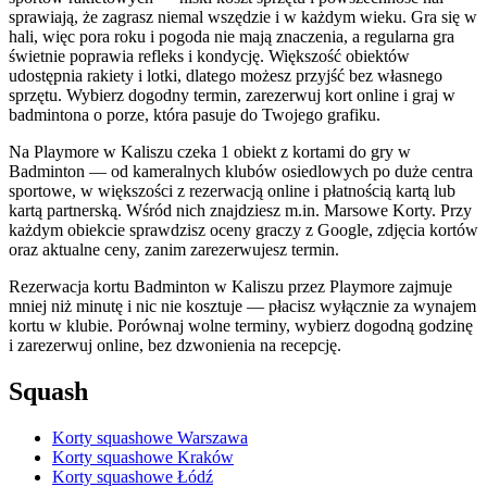
sprawiają, że zagrasz niemal wszędzie i w każdym wieku. Gra się w
hali, więc pora roku i pogoda nie mają znaczenia, a regularna gra
świetnie poprawia refleks i kondycję. Większość obiektów
udostępnia rakiety i lotki, dlatego możesz przyjść bez własnego
sprzętu. Wybierz dogodny termin, zarezerwuj kort online i graj w
badmintona o porze, która pasuje do Twojego grafiku.
Na Playmore w Kaliszu czeka 1 obiekt z kortami do gry w
Badminton — od kameralnych klubów osiedlowych po duże centra
sportowe, w większości z rezerwacją online i płatnością kartą lub
kartą partnerską. Wśród nich znajdziesz m.in. Marsowe Korty. Przy
każdym obiekcie sprawdzisz oceny graczy z Google, zdjęcia kortów
oraz aktualne ceny, zanim zarezerwujesz termin.
Rezerwacja kortu Badminton w Kaliszu przez Playmore zajmuje
mniej niż minutę i nic nie kosztuje — płacisz wyłącznie za wynajem
kortu w klubie. Porównaj wolne terminy, wybierz dogodną godzinę
i zarezerwuj online, bez dzwonienia na recepcję.
Squash
Korty squashowe Warszawa
Korty squashowe Kraków
Korty squashowe Łódź