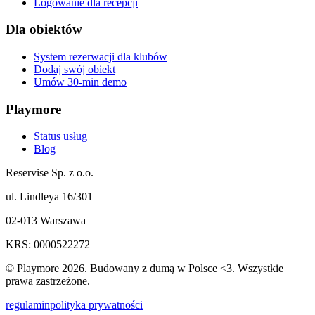
Logowanie dla recepcji
Dla obiektów
System rezerwacji dla klubów
Dodaj swój obiekt
Umów 30-min demo
Playmore
Status usług
Blog
Reservise Sp. z o.o.
ul. Lindleya 16/301
02-013 Warszawa
KRS: 0000522272
© Playmore 2026. Budowany z dumą w Polsce <3. Wszystkie
prawa zastrzeżone.
regulamin
polityka prywatności