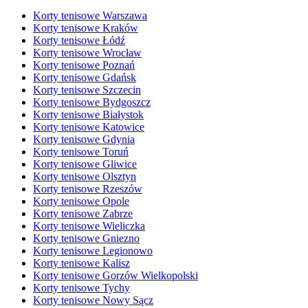
Korty tenisowe Warszawa
Korty tenisowe Kraków
Korty tenisowe Łódź
Korty tenisowe Wrocław
Korty tenisowe Poznań
Korty tenisowe Gdańsk
Korty tenisowe Szczecin
Korty tenisowe Bydgoszcz
Korty tenisowe Białystok
Korty tenisowe Katowice
Korty tenisowe Gdynia
Korty tenisowe Toruń
Korty tenisowe Gliwice
Korty tenisowe Olsztyn
Korty tenisowe Rzeszów
Korty tenisowe Opole
Korty tenisowe Zabrze
Korty tenisowe Wieliczka
Korty tenisowe Gniezno
Korty tenisowe Legionowo
Korty tenisowe Kalisz
Korty tenisowe Gorzów Wielkopolski
Korty tenisowe Tychy
Korty tenisowe Nowy Sącz