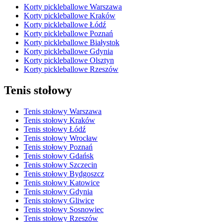
Korty pickleballowe Warszawa
Korty pickleballowe Kraków
Korty pickleballowe Łódź
Korty pickleballowe Poznań
Korty pickleballowe Białystok
Korty pickleballowe Gdynia
Korty pickleballowe Olsztyn
Korty pickleballowe Rzeszów
Tenis stołowy
Tenis stołowy Warszawa
Tenis stołowy Kraków
Tenis stołowy Łódź
Tenis stołowy Wrocław
Tenis stołowy Poznań
Tenis stołowy Gdańsk
Tenis stołowy Szczecin
Tenis stołowy Bydgoszcz
Tenis stołowy Katowice
Tenis stołowy Gdynia
Tenis stołowy Gliwice
Tenis stołowy Sosnowiec
Tenis stołowy Rzeszów