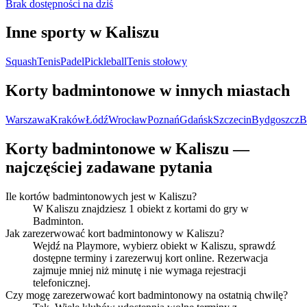
Brak dostępności na dziś
Inne sporty w Kaliszu
Squash
Tenis
Padel
Pickleball
Tenis stołowy
Korty badmintonowe w innych miastach
Warszawa
Kraków
Łódź
Wrocław
Poznań
Gdańsk
Szczecin
Bydgoszcz
B
Korty badmintonowe w Kaliszu —
najczęściej zadawane pytania
Ile kortów badmintonowych jest w Kaliszu?
W Kaliszu znajdziesz 1 obiekt z kortami do gry w
Badminton.
Jak zarezerwować kort badmintonowy w Kaliszu?
Wejdź na Playmore, wybierz obiekt w Kaliszu, sprawdź
dostępne terminy i zarezerwuj kort online. Rezerwacja
zajmuje mniej niż minutę i nie wymaga rejestracji
telefonicznej.
Czy mogę zarezerwować kort badmintonowy na ostatnią chwilę?