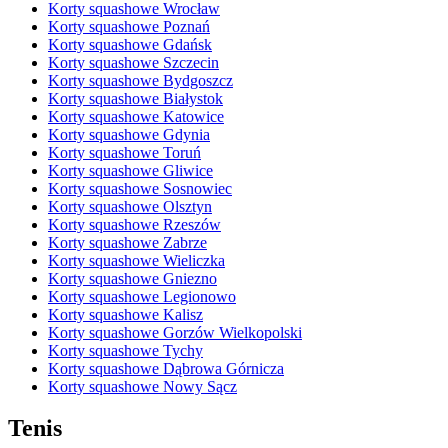
Korty squashowe Wrocław
Korty squashowe Poznań
Korty squashowe Gdańsk
Korty squashowe Szczecin
Korty squashowe Bydgoszcz
Korty squashowe Białystok
Korty squashowe Katowice
Korty squashowe Gdynia
Korty squashowe Toruń
Korty squashowe Gliwice
Korty squashowe Sosnowiec
Korty squashowe Olsztyn
Korty squashowe Rzeszów
Korty squashowe Zabrze
Korty squashowe Wieliczka
Korty squashowe Gniezno
Korty squashowe Legionowo
Korty squashowe Kalisz
Korty squashowe Gorzów Wielkopolski
Korty squashowe Tychy
Korty squashowe Dąbrowa Górnicza
Korty squashowe Nowy Sącz
Tenis