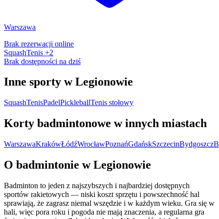
Warszawa
Brak rezerwacji online
Squash
Tenis
+2
Brak dostępności na dziś
Inne sporty w Legionowie
Squash
Tenis
Padel
Pickleball
Tenis stołowy
Korty badmintonowe w innych miastach
Warszawa
Kraków
Łódź
Wrocław
Poznań
Gdańsk
Szczecin
Bydgoszcz
B
O badmintonie w Legionowie
Badminton to jeden z najszybszych i najbardziej dostępnych
sportów rakietowych — niski koszt sprzętu i powszechność hal
sprawiają, że zagrasz niemal wszędzie i w każdym wieku. Gra się w
hali, więc pora roku i pogoda nie mają znaczenia, a regularna gra