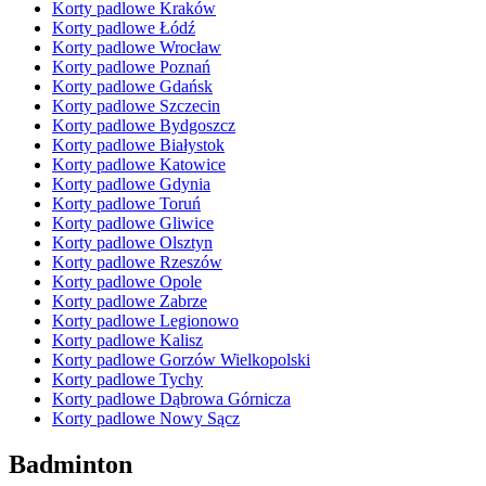
Korty padlowe Kraków
Korty padlowe Łódź
Korty padlowe Wrocław
Korty padlowe Poznań
Korty padlowe Gdańsk
Korty padlowe Szczecin
Korty padlowe Bydgoszcz
Korty padlowe Białystok
Korty padlowe Katowice
Korty padlowe Gdynia
Korty padlowe Toruń
Korty padlowe Gliwice
Korty padlowe Olsztyn
Korty padlowe Rzeszów
Korty padlowe Opole
Korty padlowe Zabrze
Korty padlowe Legionowo
Korty padlowe Kalisz
Korty padlowe Gorzów Wielkopolski
Korty padlowe Tychy
Korty padlowe Dąbrowa Górnicza
Korty padlowe Nowy Sącz
Badminton