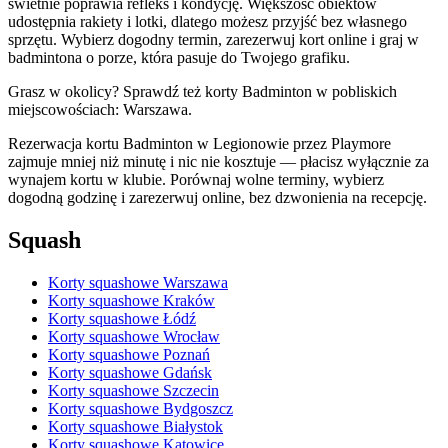
świetnie poprawia refleks i kondycję. Większość obiektów
udostępnia rakiety i lotki, dlatego możesz przyjść bez własnego
sprzętu. Wybierz dogodny termin, zarezerwuj kort online i graj w
badmintona o porze, która pasuje do Twojego grafiku.
Grasz w okolicy? Sprawdź też korty Badminton w pobliskich
miejscowościach: Warszawa.
Rezerwacja kortu Badminton w Legionowie przez Playmore
zajmuje mniej niż minutę i nic nie kosztuje — płacisz wyłącznie za
wynajem kortu w klubie. Porównaj wolne terminy, wybierz
dogodną godzinę i zarezerwuj online, bez dzwonienia na recepcję.
Squash
Korty squashowe Warszawa
Korty squashowe Kraków
Korty squashowe Łódź
Korty squashowe Wrocław
Korty squashowe Poznań
Korty squashowe Gdańsk
Korty squashowe Szczecin
Korty squashowe Bydgoszcz
Korty squashowe Białystok
Korty squashowe Katowice