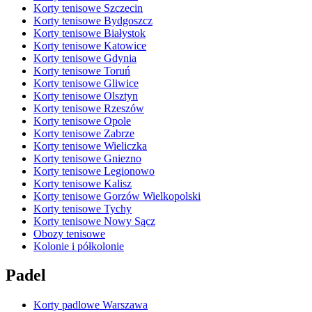
Korty tenisowe Szczecin
Korty tenisowe Bydgoszcz
Korty tenisowe Białystok
Korty tenisowe Katowice
Korty tenisowe Gdynia
Korty tenisowe Toruń
Korty tenisowe Gliwice
Korty tenisowe Olsztyn
Korty tenisowe Rzeszów
Korty tenisowe Opole
Korty tenisowe Zabrze
Korty tenisowe Wieliczka
Korty tenisowe Gniezno
Korty tenisowe Legionowo
Korty tenisowe Kalisz
Korty tenisowe Gorzów Wielkopolski
Korty tenisowe Tychy
Korty tenisowe Nowy Sącz
Obozy tenisowe
Kolonie i półkolonie
Padel
Korty padlowe Warszawa