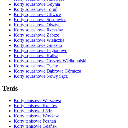
Korty squashowe Gdynia
Korty squashowe Toruń
Korty squashowe Gliwice
Korty squashowe Sosnowiec
Korty squashowe Olsztyn
Korty squashowe Rzeszów
Korty squashowe Zabrze
Korty squashowe Wieliczka
Korty squashowe Gniezno
Korty squashowe Legionowo
Korty squashowe Kalisz
Korty squashowe Gorzów Wielkopolski
Korty squashowe Tychy
Korty squashowe Dąbrowa Górnicza
Korty squashowe Nowy Sącz
Tenis
Korty tenisowe Warszawa
Korty tenisowe Kraków
Korty tenisowe Łódź
Korty tenisowe Wrocław
Korty tenisowe Poznań
Korty tenisowe Gdańsk