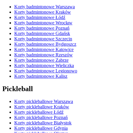
Korty badmintonowe Warszawa
Korty badmintonowe Kraków
Korty badmintonowe Łódź
Korty badmintonowe Wrocław
Korty badmintonowe Poznań
Korty badmintonowe Gdańsk
Korty badmintonowe Szczecin
Korty badmintonowe Bydgoszcz
Korty badmintonowe Katowice
Korty badmintonowe Rzeszów
Korty badmintonowe Zabrze
Korty badmintonowe Wieliczka
Korty badmintonowe Legionowo
Korty badmintonowe Kalisz
Pickleball
Korty pickleballowe Warszawa
Korty pickleballowe Kraków
Korty pickleballowe Łódź
Korty pickleballowe Poznań
Korty pickleballowe Białystok
Korty pickleballowe Gdynia