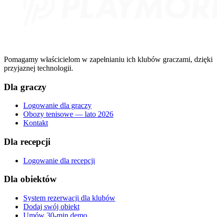
Pomagamy właścicielom w zapełnianiu ich klubów graczami, dzięki
przyjaznej technologii.
Dla graczy
Logowanie dla graczy
Obozy tenisowe — lato 2026
Kontakt
Dla recepcji
Logowanie dla recepcji
Dla obiektów
System rezerwacji dla klubów
Dodaj swój obiekt
Umów 30-min demo