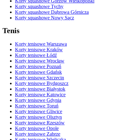
Korty squashowe Gorzów Wielkopolski
Korty squashowe Tychy
Korty squashowe Dąbrowa Górnicza
Korty squashowe Nowy Sącz
Tenis
Korty tenisowe Warszawa
Korty tenisowe Kraków
Korty tenisowe Łódź
Korty tenisowe Wrocław
Korty tenisowe Poznań
Korty tenisowe Gdańsk
Korty tenisowe Szczecin
Korty tenisowe Bydgoszcz
Korty tenisowe Białystok
Korty tenisowe Katowice
Korty tenisowe Gdynia
Korty tenisowe Toruń
Korty tenisowe Gliwice
Korty tenisowe Olsztyn
Korty tenisowe Rzeszów
Korty tenisowe Opole
Korty tenisowe Zabrze
Korty tenisowe Wieliczka