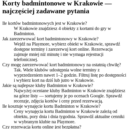
Korty badmintonowe w Krakowie —
najczęściej zadawane pytania
Ile kortów badmintonowych jest w Krakowie?
W Krakowie znajdziesz 4 obiekty z kortami do gry w
Badminton.
Jak zarezerwować kort badmintonowy w Krakowie?
Wejdź na Playmore, wybierz obiekt w Krakowie, sprawdź
dostępne terminy i zarezerwuj kort online. Rezerwacja
zajmuje mniej niż minutę i nie wymaga rejestracji
telefonicznej.
Czy mogę zarezerwować kort badmintonowy na ostatnią chwilę?
Tak. Wiele klubów udostępnia wolne terminy z
wyprzedzeniem nawet 1–2 godzin. Filtruj listę po dostępności
i wybierz kort na dziś lub jutro w Krakowie.
Jakie są najlepsze kluby Badminton w Krakowie?
Najwyżej oceniane kluby Badminton w Krakowie znajdziesz
na górze listy — sortujemy je po ocenach Google. Sprawdź
recenzje, zdjęcia kortów i ceny przed rezerwacją.
Ile kosztuje wynajęcie kortu Badminton w Krakowie?
Ceny wynajęcia kortu Badminton w Krakowie zależą od
obiektu, pory dnia i dnia tygodnia. Sprawdź aktualne cenniki
w wybranym klubie na Playmore.
Czy rezerwacja kortu online jest bezpłatna?