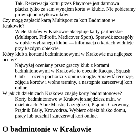
Tak. Rezerwacja kortu przez Playmore jest darmowa —
płacisz tylko za sam wynajem kortu w klubie. Nie pobieramy
prowizji od użytkowników.
Czy mogę zapłacić kartą Multisport za kort Badminton w
Krakowie?
Wiele klubów w Krakowie akceptuje karty partnerskie
(Multisport, FitProfit, Medicover Sport). Sprawdź szczegóły
w opisie wybranego klubu — informacja o kartach widnieje
przy każdym obiekcie.
Który klub z kortami badmintonowymi w Krakowie ma najlepsze
oceny?
Najwyżej oceniany przez graczy klub z kortami
badmintonowymi w Krakowie to obecnie Racquet Squash
Club — ocena pochodzi z opinii Google. Sprawdź recenzje,
zdjęcia kortów i wolne terminy, a następnie zarezerwuj kort
online.
W jakich dzielnicach Krakowa znajdę korty badmintonowe?
Korty badmintonowe w Krakowie znajdziesz m.in. w
dzielnicach: Stare Miasto, Grzegórzki, Prądnik Czerwony,
Prądnik Biały, Krowodrza. Wybierz obiekt blisko domu,
pracy lub uczelni i zarezerwuj kort online.
O badmintonie w Krakowie