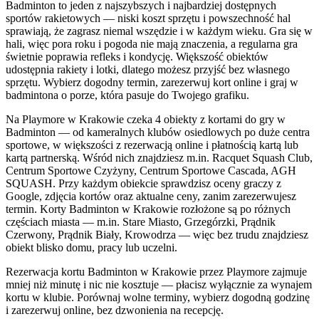
Badminton to jeden z najszybszych i najbardziej dostępnych
sportów rakietowych — niski koszt sprzętu i powszechność hal
sprawiają, że zagrasz niemal wszędzie i w każdym wieku. Gra się w
hali, więc pora roku i pogoda nie mają znaczenia, a regularna gra
świetnie poprawia refleks i kondycję. Większość obiektów
udostępnia rakiety i lotki, dlatego możesz przyjść bez własnego
sprzętu. Wybierz dogodny termin, zarezerwuj kort online i graj w
badmintona o porze, która pasuje do Twojego grafiku.
Na Playmore w Krakowie czeka 4 obiekty z kortami do gry w
Badminton — od kameralnych klubów osiedlowych po duże centra
sportowe, w większości z rezerwacją online i płatnością kartą lub
kartą partnerską. Wśród nich znajdziesz m.in. Racquet Squash Club,
Centrum Sportowe Czyżyny, Centrum Sportowe Cascada, AGH
SQUASH. Przy każdym obiekcie sprawdzisz oceny graczy z
Google, zdjęcia kortów oraz aktualne ceny, zanim zarezerwujesz
termin. Korty Badminton w Krakowie rozłożone są po różnych
częściach miasta — m.in. Stare Miasto, Grzegórzki, Prądnik
Czerwony, Prądnik Biały, Krowodrza — więc bez trudu znajdziesz
obiekt blisko domu, pracy lub uczelni.
Rezerwacja kortu Badminton w Krakowie przez Playmore zajmuje
mniej niż minutę i nic nie kosztuje — płacisz wyłącznie za wynajem
kortu w klubie. Porównaj wolne terminy, wybierz dogodną godzinę
i zarezerwuj online, bez dzwonienia na recepcję.