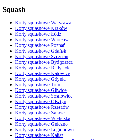
Squash
Korty squashowe Warszawa
Korty squashowe Kraków
Korty squashowe Łódź
Korty squashowe Wrocław
Korty squashowe Poznań
Korty squashowe Gdańsk
Korty squashowe Szczecin
Korty squashowe Bydgoszcz
Korty squashowe Białystok
Korty squashowe Katowice
Korty squashowe Gdynia
Korty squashowe Toruń
Korty squashowe Gliwice
Korty squashowe Sosnowiec
Korty squashowe Olsztyn
Korty squashowe Rzeszów
Korty squashowe Zabrze
Korty squashowe Wieliczka
Korty squashowe Gniezno
Korty squashowe Legionowo
Korty squashowe Kalisz