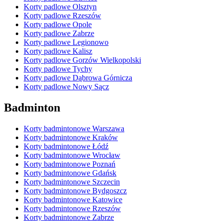
Korty padlowe Olsztyn
Korty padlowe Rzeszów
Korty padlowe Opole
Korty padlowe Zabrze
Korty padlowe Legionowo
Korty padlowe Kalisz
Korty padlowe Gorzów Wielkopolski
Korty padlowe Tychy
Korty padlowe Dąbrowa Górnicza
Korty padlowe Nowy Sącz
Badminton
Korty badmintonowe Warszawa
Korty badmintonowe Kraków
Korty badmintonowe Łódź
Korty badmintonowe Wrocław
Korty badmintonowe Poznań
Korty badmintonowe Gdańsk
Korty badmintonowe Szczecin
Korty badmintonowe Bydgoszcz
Korty badmintonowe Katowice
Korty badmintonowe Rzeszów
Korty badmintonowe Zabrze