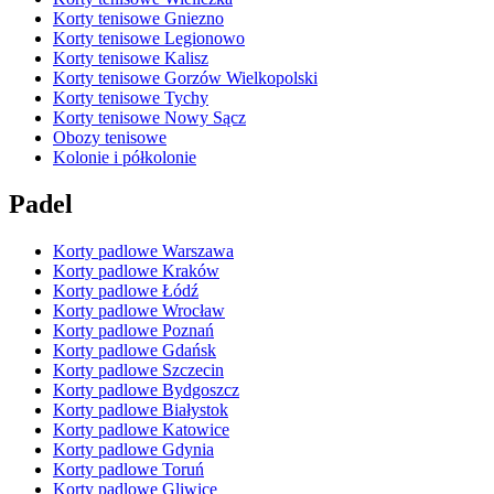
Korty tenisowe Gniezno
Korty tenisowe Legionowo
Korty tenisowe Kalisz
Korty tenisowe Gorzów Wielkopolski
Korty tenisowe Tychy
Korty tenisowe Nowy Sącz
Obozy tenisowe
Kolonie i półkolonie
Padel
Korty padlowe Warszawa
Korty padlowe Kraków
Korty padlowe Łódź
Korty padlowe Wrocław
Korty padlowe Poznań
Korty padlowe Gdańsk
Korty padlowe Szczecin
Korty padlowe Bydgoszcz
Korty padlowe Białystok
Korty padlowe Katowice
Korty padlowe Gdynia
Korty padlowe Toruń
Korty padlowe Gliwice