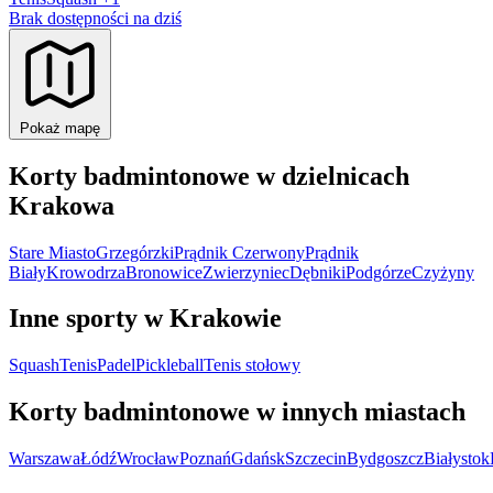
Brak dostępności na dziś
Pokaż mapę
Korty badmintonowe w dzielnicach
Krakowa
Stare Miasto
Grzegórzki
Prądnik Czerwony
Prądnik
Biały
Krowodrza
Bronowice
Zwierzyniec
Dębniki
Podgórze
Czyżyny
Inne sporty w Krakowie
Squash
Tenis
Padel
Pickleball
Tenis stołowy
Korty badmintonowe w innych miastach
Warszawa
Łódź
Wrocław
Poznań
Gdańsk
Szczecin
Bydgoszcz
Białystok