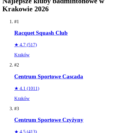
Najlepsze kluby badmintonowe w
Krakowie 2026
#1
Racquet Squash Club
★ 4.7
(517)
Kraków
#2
Centrum Sportowe Cascada
★ 4.1
(1011)
Kraków
#3
Centrum Sportowe Czyżyny
★ 4.5
(413)