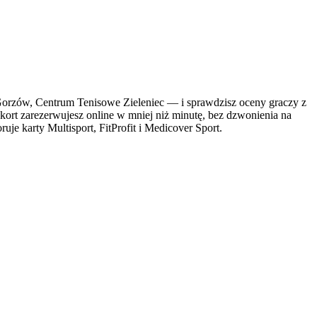
rzów, Centrum Tenisowe Zieleniec — i sprawdzisz oceny graczy z
 kort zarezerwujesz online w mniej niż minutę, bez dzwonienia na
je karty Multisport, FitProfit i Medicover Sport.