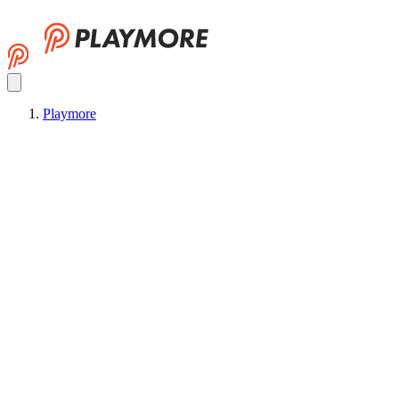
Playmore