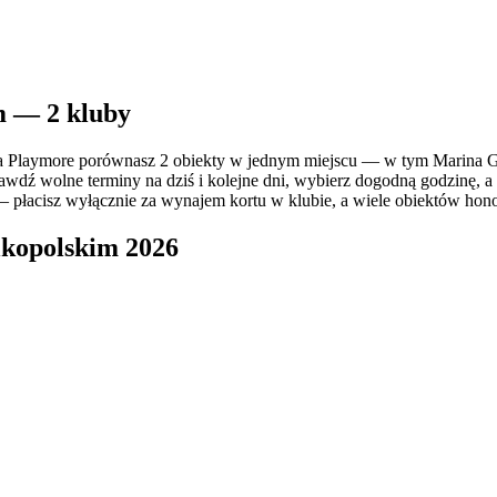
m — 2 kluby
 Playmore porównasz 2 obiekty w jednym miejscu — w tym Marina Go
awdź wolne terminy na dziś i kolejne dni, wybierz dogodną godzinę, a
— płacisz wyłącznie za wynajem kortu w klubie, a wiele obiektów honoru
lkopolskim 2026