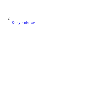
Korty tenisowe