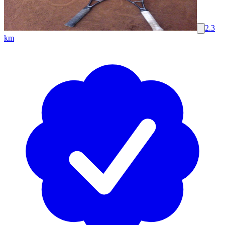
2.3
km