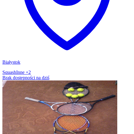
Białystok
Squash
Inne
+2
Brak dostępności na dziś