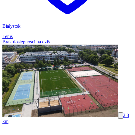
Białystok
Tenis
Brak dostępności na dziś
2.3
km