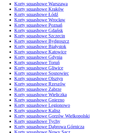
Korty squashowe Warszawa
Korty squashowe Kraków
Korty squashowe Łódź
Korty squashowe Wrocław
Korty squashowe Poznań
Korty squashowe Gdańsk
Korty squashowe Szczecin
Korty squashowe Bydgoszcz
Korty squashowe Białystok
Korty squashowe Katowice
Korty squashowe Gdynia
Korty squashowe Toruń
Korty squashowe Gliwice
Korty squashowe Sosnowiec
Korty squashowe Olsztyn
Korty squashowe Rzeszów
Korty squashowe Zabrze
Korty squashowe Wieliczka
Korty squashowe Gniezno
Korty squashowe Legionowo
Korty squashowe Kalisz
Korty squashowe Gorzów Wielkopolski
Korty squashowe Tychy
Korty squashowe Dąbrowa Górnicza
Korty squashowe Nowy Sącz