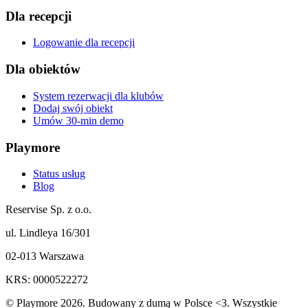
Dla recepcji
Logowanie dla recepcji
Dla obiektów
System rezerwacji dla klubów
Dodaj swój obiekt
Umów 30-min demo
Playmore
Status usług
Blog
Reservise Sp. z o.o.
ul. Lindleya 16/301
02-013 Warszawa
KRS: 0000522272
© Playmore 2026. Budowany z dumą w Polsce <3. Wszystkie