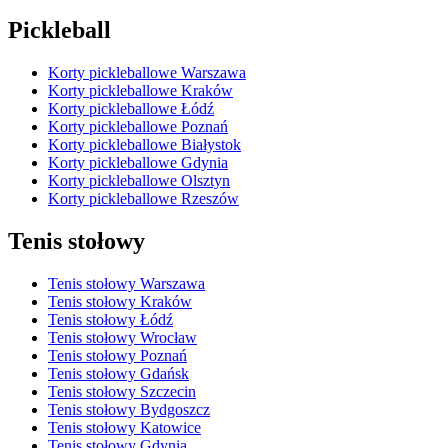
Pickleball
Korty pickleballowe Warszawa
Korty pickleballowe Kraków
Korty pickleballowe Łódź
Korty pickleballowe Poznań
Korty pickleballowe Białystok
Korty pickleballowe Gdynia
Korty pickleballowe Olsztyn
Korty pickleballowe Rzeszów
Tenis stołowy
Tenis stołowy Warszawa
Tenis stołowy Kraków
Tenis stołowy Łódź
Tenis stołowy Wrocław
Tenis stołowy Poznań
Tenis stołowy Gdańsk
Tenis stołowy Szczecin
Tenis stołowy Bydgoszcz
Tenis stołowy Katowice
Tenis stołowy Gdynia