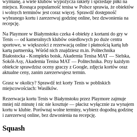
wymianę, a wiele klubów wypożycza rakiety i sprzedaje piłki na
miejscu. Rosnąca popularność tenisa w Polsce sprawia, że obiektów
i wolnych terminów jest coraz więcej. Sprawdź dostępność
wybranego kortu i zarezerwuj godzinę online, bez dzwonienia na
recepcję.
Na Playmore w Białymstoku czeka 4 obiekty z kortami do gry w
Tenis — od kameralnych klubów osiedlowych po duże centra
sportowe, w większości z rezerwacją online i płatnością kartą lub
kartą partnerską. Wśród nich znajdziesz m.in. Politechnika
Białostocka - Kompleks boisk, Akademia Tenisa MAT — Sielska,
Sokół-Asy, Akademia Tenisa MAT — Politechnika. Przy każdym
obiekcie sprawdzisz oceny graczy z Google, zdjęcia kortów oraz
aktualne ceny, zanim zarezerwujesz termin.
Grasz w okolicy? Sprawdź też korty Tenis w pobliskich
miejscowościach: Wasilków.
Rezerwacja kortu Tenis w Białymstoku przez Playmore zajmuje
mniej niż minutę i nic nie kosztuje — płacisz wyłącznie za wynajem
kortu w klubie. Porównaj wolne terminy, wybierz dogodną godzinę
i zarezerwuj online, bez dzwonienia na recepcję.
Squash