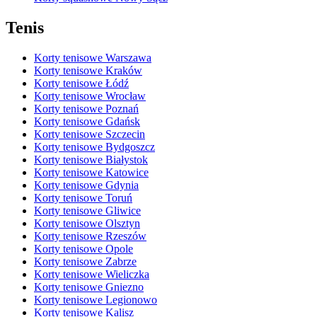
Tenis
Korty tenisowe Warszawa
Korty tenisowe Kraków
Korty tenisowe Łódź
Korty tenisowe Wrocław
Korty tenisowe Poznań
Korty tenisowe Gdańsk
Korty tenisowe Szczecin
Korty tenisowe Bydgoszcz
Korty tenisowe Białystok
Korty tenisowe Katowice
Korty tenisowe Gdynia
Korty tenisowe Toruń
Korty tenisowe Gliwice
Korty tenisowe Olsztyn
Korty tenisowe Rzeszów
Korty tenisowe Opole
Korty tenisowe Zabrze
Korty tenisowe Wieliczka
Korty tenisowe Gniezno
Korty tenisowe Legionowo
Korty tenisowe Kalisz