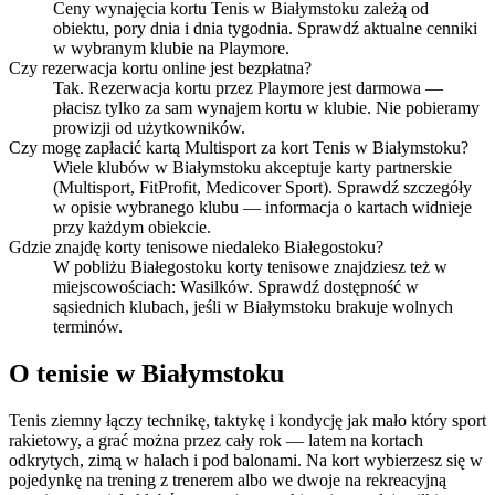
Ceny wynajęcia kortu Tenis w Białymstoku zależą od
obiektu, pory dnia i dnia tygodnia. Sprawdź aktualne cenniki
w wybranym klubie na Playmore.
Czy rezerwacja kortu online jest bezpłatna?
Tak. Rezerwacja kortu przez Playmore jest darmowa —
płacisz tylko za sam wynajem kortu w klubie. Nie pobieramy
prowizji od użytkowników.
Czy mogę zapłacić kartą Multisport za kort Tenis w Białymstoku?
Wiele klubów w Białymstoku akceptuje karty partnerskie
(Multisport, FitProfit, Medicover Sport). Sprawdź szczegóły
w opisie wybranego klubu — informacja o kartach widnieje
przy każdym obiekcie.
Gdzie znajdę korty tenisowe niedaleko Białegostoku?
W pobliżu Białegostoku korty tenisowe znajdziesz też w
miejscowościach: Wasilków. Sprawdź dostępność w
sąsiednich klubach, jeśli w Białymstoku brakuje wolnych
terminów.
O tenisie w Białymstoku
Tenis ziemny łączy technikę, taktykę i kondycję jak mało który sport
rakietowy, a grać można przez cały rok — latem na kortach
odkrytych, zimą w halach i pod balonami. Na kort wybierzesz się w
pojedynkę na trening z trenerem albo we dwoje na rekreacyjną