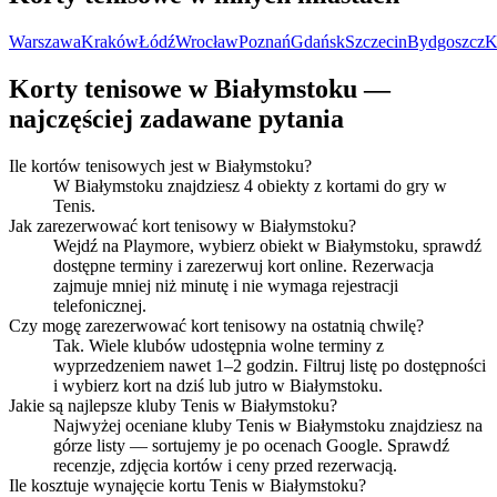
Warszawa
Kraków
Łódź
Wrocław
Poznań
Gdańsk
Szczecin
Bydgoszcz
K
Korty tenisowe w Białymstoku —
najczęściej zadawane pytania
Ile kortów tenisowych jest w Białymstoku?
W Białymstoku znajdziesz 4 obiekty z kortami do gry w
Tenis.
Jak zarezerwować kort tenisowy w Białymstoku?
Wejdź na Playmore, wybierz obiekt w Białymstoku, sprawdź
dostępne terminy i zarezerwuj kort online. Rezerwacja
zajmuje mniej niż minutę i nie wymaga rejestracji
telefonicznej.
Czy mogę zarezerwować kort tenisowy na ostatnią chwilę?
Tak. Wiele klubów udostępnia wolne terminy z
wyprzedzeniem nawet 1–2 godzin. Filtruj listę po dostępności
i wybierz kort na dziś lub jutro w Białymstoku.
Jakie są najlepsze kluby Tenis w Białymstoku?
Najwyżej oceniane kluby Tenis w Białymstoku znajdziesz na
górze listy — sortujemy je po ocenach Google. Sprawdź
recenzje, zdjęcia kortów i ceny przed rezerwacją.
Ile kosztuje wynajęcie kortu Tenis w Białymstoku?