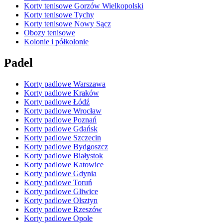
Korty tenisowe Gorzów Wielkopolski
Korty tenisowe Tychy
Korty tenisowe Nowy Sącz
Obozy tenisowe
Kolonie i półkolonie
Padel
Korty padlowe Warszawa
Korty padlowe Kraków
Korty padlowe Łódź
Korty padlowe Wrocław
Korty padlowe Poznań
Korty padlowe Gdańsk
Korty padlowe Szczecin
Korty padlowe Bydgoszcz
Korty padlowe Białystok
Korty padlowe Katowice
Korty padlowe Gdynia
Korty padlowe Toruń
Korty padlowe Gliwice
Korty padlowe Olsztyn
Korty padlowe Rzeszów
Korty padlowe Opole