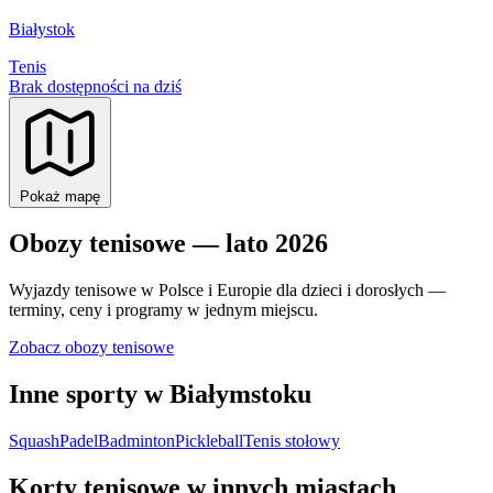
Białystok
Tenis
Brak dostępności na dziś
Pokaż mapę
Obozy tenisowe — lato 2026
Wyjazdy tenisowe w Polsce i Europie dla dzieci i dorosłych —
terminy, ceny i programy w jednym miejscu.
Zobacz obozy tenisowe
Inne sporty w Białymstoku
Squash
Padel
Badminton
Pickleball
Tenis stołowy
Korty tenisowe w innych miastach