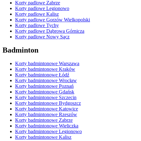
Korty padlowe Zabrze
Korty padlowe Legionowo
Korty padlowe Kalisz
Korty padlowe Gorzów Wielkopolski
Korty padlowe Tychy
Korty padlowe Dąbrowa Górnicza
Korty padlowe Nowy Sącz
Badminton
Korty badmintonowe Warszawa
Korty badmintonowe Kraków
Korty badmintonowe Łódź
Korty badmintonowe Wrocław
Korty badmintonowe Poznań
Korty badmintonowe Gdańsk
Korty badmintonowe Szczecin
Korty badmintonowe Bydgoszcz
Korty badmintonowe Katowice
Korty badmintonowe Rzeszów
Korty badmintonowe Zabrze
Korty badmintonowe Wieliczka
Korty badmintonowe Legionowo
Korty badmintonowe Kalisz