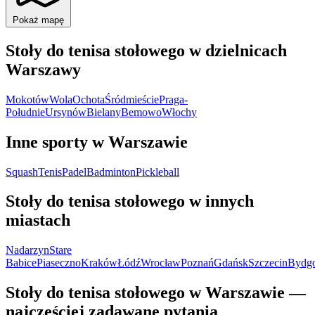
Pokaż mapę
Stoły do tenisa stołowego w dzielnicach
Warszawy
Mokotów
Wola
Ochota
Śródmieście
Praga-
Południe
Ursynów
Bielany
Bemowo
Włochy
Inne sporty w Warszawie
Squash
Tenis
Padel
Badminton
Pickleball
Stoły do tenisa stołowego w innych
miastach
Nadarzyn
Stare
Babice
Piaseczno
Kraków
Łódź
Wrocław
Poznań
Gdańsk
Szczecin
Bydgo
Stoły do tenisa stołowego w Warszawie —
najczęściej zadawane pytania