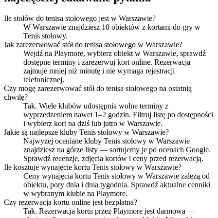
Ile stołów do tenisa stołowego jest w Warszawie?
W Warszawie znajdziesz 10 obiektów z kortami do gry w
Tenis stołowy.
Jak zarezerwować stół do tenisa stołowego w Warszawie?
Wejdź na Playmore, wybierz obiekt w Warszawie, sprawdź
dostępne terminy i zarezerwuj kort online. Rezerwacja
zajmuje mniej niż minutę i nie wymaga rejestracji
telefonicznej.
Czy mogę zarezerwować stół do tenisa stołowego na ostatnią
chwilę?
Tak. Wiele klubów udostępnia wolne terminy z
wyprzedzeniem nawet 1–2 godzin. Filtruj listę po dostępności
i wybierz kort na dziś lub jutro w Warszawie.
Jakie są najlepsze kluby Tenis stołowy w Warszawie?
Najwyżej oceniane kluby Tenis stołowy w Warszawie
znajdziesz na górze listy — sortujemy je po ocenach Google.
Sprawdź recenzje, zdjęcia kortów i ceny przed rezerwacją.
Ile kosztuje wynajęcie kortu Tenis stołowy w Warszawie?
Ceny wynajęcia kortu Tenis stołowy w Warszawie zależą od
obiektu, pory dnia i dnia tygodnia. Sprawdź aktualne cenniki
w wybranym klubie na Playmore.
Czy rezerwacja kortu online jest bezpłatna?
Tak. Rezerwacja kortu przez Playmore jest darmowa —