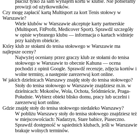
płacisz tylko za sam wynajem kortu w klubie. Nie pobieramy
prowizji od użytkowników.
Czy mogę zapłacić kartą Multisport za kort Tenis stołowy w
Warszawie?
Wiele klubów w Warszawie akceptuje karty partnerskie
(Multisport, FitProfit, Medicover Sport). Sprawdź szczegóły
w opisie wybranego klubu — informacja o kartach widnieje
przy każdym obiekcie.
Który klub ze stołami do tenisa stołowego w Warszawie ma
najlepsze oceny?
Najwyżej oceniany przez graczy klub ze stołami do tenisa
stołowego w Warszawie to obecnie Kahuna — ocena
pochodzi z opinii Google. Sprawdź recenzje, zdjęcia kortów i
wolne terminy, a następnie zarezerwuj kort online.
W jakich dzielnicach Warszawy znajdę stoły do tenisa stołowego?
Stoły do tenisa stołowego w Warszawie znajdziesz m.in. w
dzielnicach: Mokotów, Wola, Ochota, Śródmieście, Praga-
Południe. Wybierz obiekt blisko domu, pracy lub uczelni i
zarezerwuj kort online.
Gdzie znajdę stoły do tenisa stołowego niedaleko Warszawy?
W pobliżu Warszawy stoły do tenisa stołowego znajdziesz też
w miejscowościach: Nadarzyn, Stare babice, Piaseczno.
Sprawdź dostępność w sąsiednich klubach, jeśli w Warszawie
brakuje wolnych terminów.