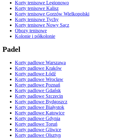
Korty tenisowe Legionowo
Korty tenisowe Kalisz
Korty tenisowe Gorzów Wielkopolski
Korty tenisowe Tychy
Korty tenisowe Nowy Sącz
Obozy tenisowe
Kolonie i półkolonie
Padel
Korty padlowe Warszawa
Korty padlowe Kraków
Korty padlowe Łódź
Korty padlowe Wrocław
Korty padlowe Poznań
Korty padlowe Gdańsk
Korty padlowe Szczecin
Korty padlowe Bydgoszcz
Korty padlowe Białystok
Korty padlowe Katowice
Korty padlowe Gdynia
Korty padlowe Toruń
Korty padlowe Gliwice
Korty padlowe Olsztyn