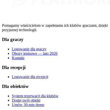
Pomagamy właścicielom w zapełnianiu ich klubów graczami, dzięki
przyjaznej technologii.
Dla graczy
Logowanie dla graczy
Obozy tenisowe — lato 2026
Kontakt
Dla recepcji
Logowanie dla recepcji
Dla obiektów
System rezerwacji dla klubów
Dodaj swój obiekt
Umów 30-min demo