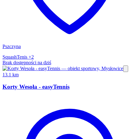
Pszczyna
Squash
Tenis
+2
Brak dostępności na dziś
13.1 km
Korty Wesoła - easyTennis