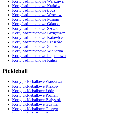
Korty badmintonowe Warszawa
Korty badmintonowe Kraków
Korty badmintonowe Łódź
Korty badmintonowe Wrocław
Korty badmintonowe Poznań
Korty badmintonowe Gdańsk
Korty badmintonowe Szczecin
Korty badmintonowe Bydgoszcz
Korty badmintonowe Katowice
Korty badmintonowe Rzeszów
Korty badmintonowe Zabrze
Korty badmintonowe Wieliczka
Korty badmintonowe Legionowo
Korty badmintonowe Kalisz
Pickleball
Korty pickleballowe Warszawa
Korty pickleballowe Kraków
Korty pickleballowe Łódź
Korty pickleballowe Poznań
Korty pickleballowe Białystok
Korty pickleballowe Gdynia
Korty pickleballowe Olsztyn