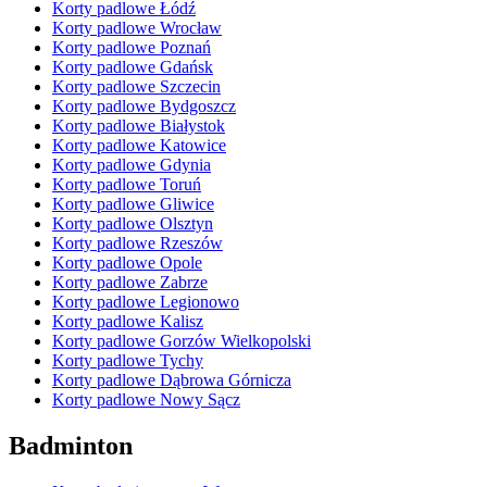
Korty padlowe Łódź
Korty padlowe Wrocław
Korty padlowe Poznań
Korty padlowe Gdańsk
Korty padlowe Szczecin
Korty padlowe Bydgoszcz
Korty padlowe Białystok
Korty padlowe Katowice
Korty padlowe Gdynia
Korty padlowe Toruń
Korty padlowe Gliwice
Korty padlowe Olsztyn
Korty padlowe Rzeszów
Korty padlowe Opole
Korty padlowe Zabrze
Korty padlowe Legionowo
Korty padlowe Kalisz
Korty padlowe Gorzów Wielkopolski
Korty padlowe Tychy
Korty padlowe Dąbrowa Górnicza
Korty padlowe Nowy Sącz
Badminton