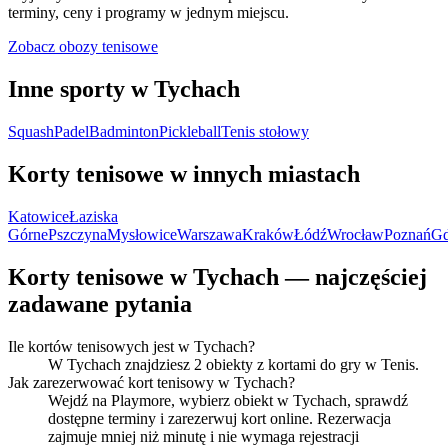
terminy, ceny i programy w jednym miejscu.
Zobacz obozy tenisowe
Inne sporty w Tychach
Squash
Padel
Badminton
Pickleball
Tenis stołowy
Korty tenisowe w innych miastach
Katowice
Łaziska
Górne
Pszczyna
Mysłowice
Warszawa
Kraków
Łódź
Wrocław
Poznań
Gd
Korty tenisowe w Tychach — najczęściej
zadawane pytania
Ile kortów tenisowych jest w Tychach?
W Tychach znajdziesz 2 obiekty z kortami do gry w Tenis.
Jak zarezerwować kort tenisowy w Tychach?
Wejdź na Playmore, wybierz obiekt w Tychach, sprawdź
dostępne terminy i zarezerwuj kort online. Rezerwacja
zajmuje mniej niż minutę i nie wymaga rejestracji