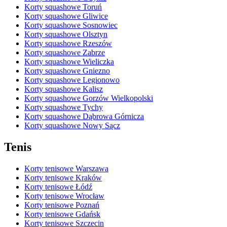
Korty squashowe Toruń
Korty squashowe Gliwice
Korty squashowe Sosnowiec
Korty squashowe Olsztyn
Korty squashowe Rzeszów
Korty squashowe Zabrze
Korty squashowe Wieliczka
Korty squashowe Gniezno
Korty squashowe Legionowo
Korty squashowe Kalisz
Korty squashowe Gorzów Wielkopolski
Korty squashowe Tychy
Korty squashowe Dąbrowa Górnicza
Korty squashowe Nowy Sącz
Tenis
Korty tenisowe Warszawa
Korty tenisowe Kraków
Korty tenisowe Łódź
Korty tenisowe Wrocław
Korty tenisowe Poznań
Korty tenisowe Gdańsk
Korty tenisowe Szczecin