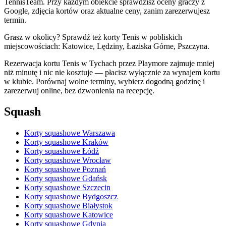
TennisTeam. Przy każdym obiekcie sprawdzisz oceny graczy z
Google, zdjęcia kortów oraz aktualne ceny, zanim zarezerwujesz
termin.
Grasz w okolicy? Sprawdź też korty Tenis w pobliskich
miejscowościach: Katowice, Lędziny, Łaziska Górne, Pszczyna.
Rezerwacja kortu Tenis w Tychach przez Playmore zajmuje mniej
niż minutę i nic nie kosztuje — płacisz wyłącznie za wynajem kortu
w klubie. Porównaj wolne terminy, wybierz dogodną godzinę i
zarezerwuj online, bez dzwonienia na recepcję.
Squash
Korty squashowe Warszawa
Korty squashowe Kraków
Korty squashowe Łódź
Korty squashowe Wrocław
Korty squashowe Poznań
Korty squashowe Gdańsk
Korty squashowe Szczecin
Korty squashowe Bydgoszcz
Korty squashowe Białystok
Korty squashowe Katowice
Korty squashowe Gdynia