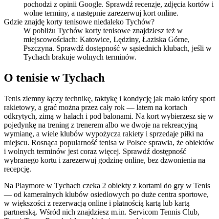
pochodzi z opinii Google. Sprawdź recenzje, zdjęcia kortów i
wolne terminy, a następnie zarezerwuj kort online.
Gdzie znajdę korty tenisowe niedaleko Tychów?
W pobliżu Tychów korty tenisowe znajdziesz też w
miejscowościach: Katowice, Lędziny, Łaziska Górne,
Pszczyna. Sprawdź dostępność w sąsiednich klubach, jeśli w
Tychach brakuje wolnych terminów.
O tenisie w Tychach
Tenis ziemny łączy technikę, taktykę i kondycję jak mało który sport
rakietowy, a grać można przez cały rok — latem na kortach
odkrytych, zimą w halach i pod balonami. Na kort wybierzesz się w
pojedynkę na trening z trenerem albo we dwoje na rekreacyjną
wymianę, a wiele klubów wypożycza rakiety i sprzedaje piłki na
miejscu. Rosnąca popularność tenisa w Polsce sprawia, że obiektów
i wolnych terminów jest coraz więcej. Sprawdź dostępność
wybranego kortu i zarezerwuj godzinę online, bez dzwonienia na
recepcję.
Na Playmore w Tychach czeka 2 obiekty z kortami do gry w Tenis
— od kameralnych klubów osiedlowych po duże centra sportowe,
w większości z rezerwacją online i płatnością kartą lub kartą
partnerską. Wśród nich znajdziesz m.in. Servicom Tennis Club,