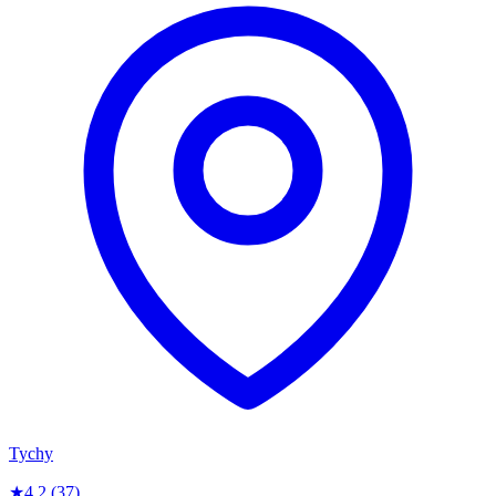
Tychy
★
4.2
(37)