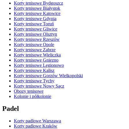
Korty tenisowe Bydgoszcz
Korty tenisowe Białystok
Korty tenisowe Katowice
Korty tenisowe Gdynia
Korty tenisowe Toruń
Korty tenisowe Gliwice
Korty tenisowe Olsztyn
Korty tenisowe Rzeszów
Korty tenisowe Opole
Korty tenisowe Zabrze
Korty tenisowe Wieliczka
Korty tenisowe Gniezno
Korty tenisowe Legionowo
Korty tenisowe Kalisz
Korty tenisowe Gorzów Wielkopolski
Korty tenisowe Tychy
Korty tenisowe Nowy Sącz
Obozy tenisowe
Kolonie i półkolonie
Padel
Korty padlowe Warszawa
Korty padlowe Kraków