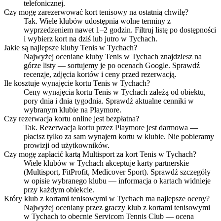
telefonicznej.
Czy mogę zarezerwować kort tenisowy na ostatnią chwilę?
Tak. Wiele klubów udostępnia wolne terminy z
wyprzedzeniem nawet 1–2 godzin. Filtruj listę po dostępności
i wybierz kort na dziś lub jutro w Tychach.
Jakie są najlepsze kluby Tenis w Tychach?
Najwyżej oceniane kluby Tenis w Tychach znajdziesz na
górze listy — sortujemy je po ocenach Google. Sprawdź
recenzje, zdjęcia kortów i ceny przed rezerwacją.
Ile kosztuje wynajęcie kortu Tenis w Tychach?
Ceny wynajęcia kortu Tenis w Tychach zależą od obiektu,
pory dnia i dnia tygodnia. Sprawdź aktualne cenniki w
wybranym klubie na Playmore.
Czy rezerwacja kortu online jest bezpłatna?
Tak. Rezerwacja kortu przez Playmore jest darmowa —
płacisz tylko za sam wynajem kortu w klubie. Nie pobieramy
prowizji od użytkowników.
Czy mogę zapłacić kartą Multisport za kort Tenis w Tychach?
Wiele klubów w Tychach akceptuje karty partnerskie
(Multisport, FitProfit, Medicover Sport). Sprawdź szczegóły
w opisie wybranego klubu — informacja o kartach widnieje
przy każdym obiekcie.
Który klub z kortami tenisowymi w Tychach ma najlepsze oceny?
Najwyżej oceniany przez graczy klub z kortami tenisowymi
w Tychach to obecnie Servicom Tennis Club — ocena