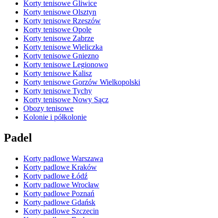
Korty tenisowe Gliwice
Korty tenisowe Olsztyn
Korty tenisowe Rzeszów
Korty tenisowe Opole
Korty tenisowe Zabrze
Korty tenisowe Wieliczka
Korty tenisowe Gniezno
Korty tenisowe Legionowo
Korty tenisowe Kalisz
Korty tenisowe Gorzów Wielkopolski
Korty tenisowe Tychy
Korty tenisowe Nowy Sącz
Obozy tenisowe
Kolonie i półkolonie
Padel
Korty padlowe Warszawa
Korty padlowe Kraków
Korty padlowe Łódź
Korty padlowe Wrocław
Korty padlowe Poznań
Korty padlowe Gdańsk
Korty padlowe Szczecin