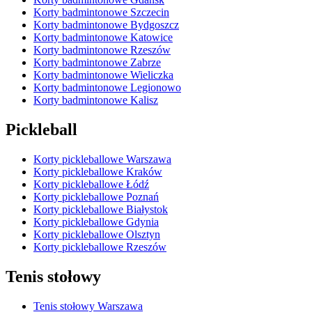
Korty badmintonowe Szczecin
Korty badmintonowe Bydgoszcz
Korty badmintonowe Katowice
Korty badmintonowe Rzeszów
Korty badmintonowe Zabrze
Korty badmintonowe Wieliczka
Korty badmintonowe Legionowo
Korty badmintonowe Kalisz
Pickleball
Korty pickleballowe Warszawa
Korty pickleballowe Kraków
Korty pickleballowe Łódź
Korty pickleballowe Poznań
Korty pickleballowe Białystok
Korty pickleballowe Gdynia
Korty pickleballowe Olsztyn
Korty pickleballowe Rzeszów
Tenis stołowy
Tenis stołowy Warszawa