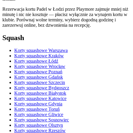
Rezerwacja kortu Padel w Łodzi przez Playmore zajmuje mniej niż
minutę i nic nie kosztuje — płacisz wyłącznie za wynajem kortu w
klubie. Porównaj wolne terminy, wybierz dogodną godzinę i
zarezerwuj online, bez dzwonienia na recepcję.
Squash
Korty squashowe Warszawa
Korty squashowe Kraków
Korty squashowe Łódź
Korty squashowe Wrocław
Korty squashowe Poznań
Korty squashowe Gdańsk
Korty squashowe Szczecin
Korty squashowe Bydgoszcz
Korty squashowe Białystok
Korty squashowe Katowice
Korty squashowe Gdynia
Korty squashowe Toruń
Korty squashowe Gliwice
Korty squashowe Sosnowiec
Korty squashowe Olsztyn
Korty squashowe Rzeszów