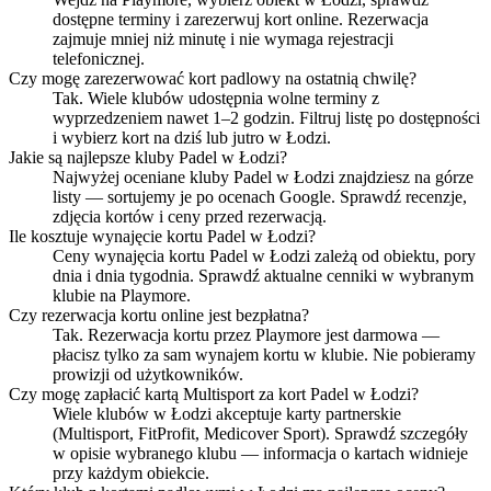
dostępne terminy i zarezerwuj kort online. Rezerwacja
zajmuje mniej niż minutę i nie wymaga rejestracji
telefonicznej.
Czy mogę zarezerwować kort padlowy na ostatnią chwilę?
Tak. Wiele klubów udostępnia wolne terminy z
wyprzedzeniem nawet 1–2 godzin. Filtruj listę po dostępności
i wybierz kort na dziś lub jutro w Łodzi.
Jakie są najlepsze kluby Padel w Łodzi?
Najwyżej oceniane kluby Padel w Łodzi znajdziesz na górze
listy — sortujemy je po ocenach Google. Sprawdź recenzje,
zdjęcia kortów i ceny przed rezerwacją.
Ile kosztuje wynajęcie kortu Padel w Łodzi?
Ceny wynajęcia kortu Padel w Łodzi zależą od obiektu, pory
dnia i dnia tygodnia. Sprawdź aktualne cenniki w wybranym
klubie na Playmore.
Czy rezerwacja kortu online jest bezpłatna?
Tak. Rezerwacja kortu przez Playmore jest darmowa —
płacisz tylko za sam wynajem kortu w klubie. Nie pobieramy
prowizji od użytkowników.
Czy mogę zapłacić kartą Multisport za kort Padel w Łodzi?
Wiele klubów w Łodzi akceptuje karty partnerskie
(Multisport, FitProfit, Medicover Sport). Sprawdź szczegóły
w opisie wybranego klubu — informacja o kartach widnieje
przy każdym obiekcie.