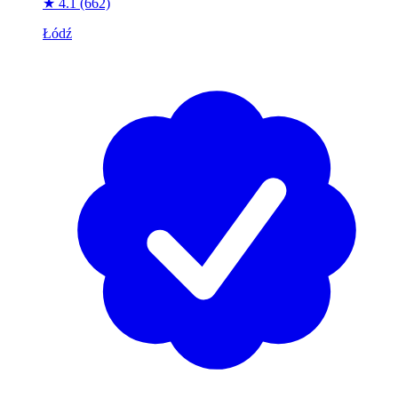
★ 4.1
(662)
Łódź