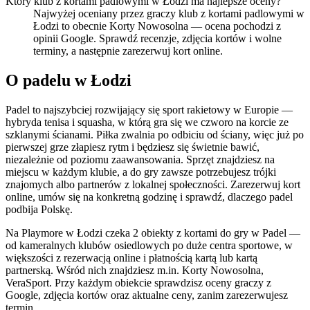
Który klub z kortami padlowymi w Łodzi ma najlepsze oceny?
Najwyżej oceniany przez graczy klub z kortami padlowymi w
Łodzi to obecnie Korty Nowosolna — ocena pochodzi z
opinii Google. Sprawdź recenzje, zdjęcia kortów i wolne
terminy, a następnie zarezerwuj kort online.
O padelu w Łodzi
Padel to najszybciej rozwijający się sport rakietowy w Europie —
hybryda tenisa i squasha, w którą gra się we czworo na korcie ze
szklanymi ścianami. Piłka zwalnia po odbiciu od ściany, więc już po
pierwszej grze złapiesz rytm i będziesz się świetnie bawić,
niezależnie od poziomu zaawansowania. Sprzęt znajdziesz na
miejscu w każdym klubie, a do gry zawsze potrzebujesz trójki
znajomych albo partnerów z lokalnej społeczności. Zarezerwuj kort
online, umów się na konkretną godzinę i sprawdź, dlaczego padel
podbija Polskę.
Na Playmore w Łodzi czeka 2 obiekty z kortami do gry w Padel —
od kameralnych klubów osiedlowych po duże centra sportowe, w
większości z rezerwacją online i płatnością kartą lub kartą
partnerską. Wśród nich znajdziesz m.in. Korty Nowosolna,
VeraSport. Przy każdym obiekcie sprawdzisz oceny graczy z
Google, zdjęcia kortów oraz aktualne ceny, zanim zarezerwujesz
termin.