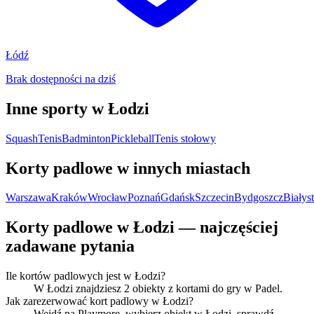
Łódź
Brak dostępności na dziś
Inne sporty w Łodzi
Squash
Tenis
Badminton
Pickleball
Tenis stołowy
Korty padlowe w innych miastach
Warszawa
Kraków
Wrocław
Poznań
Gdańsk
Szczecin
Bydgoszcz
Białys
Korty padlowe w Łodzi — najczęściej
zadawane pytania
Ile kortów padlowych jest w Łodzi?
W Łodzi znajdziesz 2 obiekty z kortami do gry w Padel.
Jak zarezerwować kort padlowy w Łodzi?
Wejdź na Playmore, wybierz obiekt w Łodzi, sprawdź