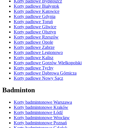
Korty padlowe Bydgoszcz
Korty padlowe Białystok
Korty padlowe Katowice
Korty padlowe Gdynia
Korty padlowe Toruń
Korty padlowe Gliwice
Korty padlowe Olsztyn
Korty padlowe Rzeszów
Korty padlowe Opole
Korty padlowe Zabrze
Korty padlowe Legionowo
Korty padlowe Kalisz
Korty padlowe Gorzów Wielkopolski
Korty padlowe Tychy
Korty padlowe Dąbrowa Górnicza
Korty padlowe Nowy Sącz
Badminton
Korty badmintonowe Warszawa
Korty badmintonowe Kraków
Korty badmintonowe Łódź
Korty badmintonowe Wrocław
Korty badmintonowe Poznań
Korty badmintonowe Gdańsk