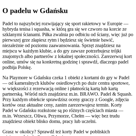
O padelu w Gdańsku
Padel to najszybciej rozwijający się sport rakietowy w Europie —
hybryda tenisa i squasha, w którą gra się we czworo na korcie ze
szklanymi ścianami. Piłka zwalnia po odbiciu od ściany, więc już po
pierwszej grze złapiesz rytm i będziesz się świetnie bawić,
niezależnie od poziomu zaawansowania. Sprzęt znajdziesz na
miejscu w każdym klubie, a do gry zawsze potrzebujesz trójki
znajomych albo partnerów z lokalnej społeczności. Zarezerwuj kort
online, umów się na konkretną godzinę i sprawdź, dlaczego padel
podbija Polskę.
Na Playmore w Gdańsku czeka 1 obiekt z kortami do gry w Padel
— od kameralnych klubów osiedlowych po duże centra sportowe,
w większości z rezerwacją online i płatnością kartą lub kartą
partnerską. Wśród nich znajdziesz m.in. BRAWO. Padel & Squash.
Przy każdym obiekcie sprawdzisz oceny graczy z Google, zdjęcia
kortów oraz aktualne ceny, zanim zarezerwujesz termin. Korty
Padel w Gdańsku rozłożone są po różnych częściach miasta —
m.in. Wrzeszcz, Oliwa, Przymorze, Chełm — więc bez trudu
znajdziesz obiekt blisko domu, pracy lub uczelni.
Grasz w okolicy? Sprawdź też korty Padel w pobliskich