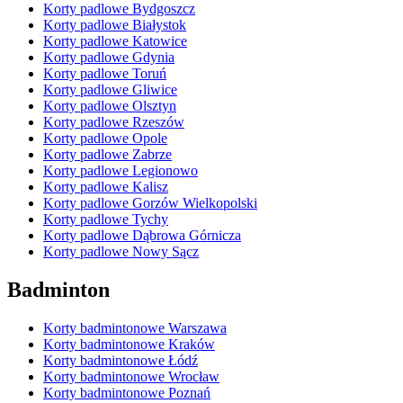
Korty padlowe Bydgoszcz
Korty padlowe Białystok
Korty padlowe Katowice
Korty padlowe Gdynia
Korty padlowe Toruń
Korty padlowe Gliwice
Korty padlowe Olsztyn
Korty padlowe Rzeszów
Korty padlowe Opole
Korty padlowe Zabrze
Korty padlowe Legionowo
Korty padlowe Kalisz
Korty padlowe Gorzów Wielkopolski
Korty padlowe Tychy
Korty padlowe Dąbrowa Górnicza
Korty padlowe Nowy Sącz
Badminton
Korty badmintonowe Warszawa
Korty badmintonowe Kraków
Korty badmintonowe Łódź
Korty badmintonowe Wrocław
Korty badmintonowe Poznań