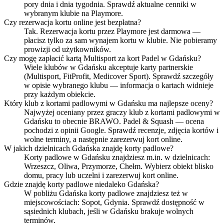
pory dnia i dnia tygodnia. Sprawdź aktualne cenniki w
wybranym klubie na Playmore.
Czy rezerwacja kortu online jest bezpłatna?
Tak. Rezerwacja kortu przez Playmore jest darmowa —
płacisz tylko za sam wynajem kortu w klubie. Nie pobieramy
prowizji od użytkowników.
Czy mogę zapłacić kartą Multisport za kort Padel w Gdańsku?
Wiele klubów w Gdańsku akceptuje karty partnerskie
(Multisport, FitProfit, Medicover Sport). Sprawdź szczegóły
w opisie wybranego klubu — informacja o kartach widnieje
przy każdym obiekcie.
Który klub z kortami padlowymi w Gdańsku ma najlepsze oceny?
Najwyżej oceniany przez graczy klub z kortami padlowymi w
Gdańsku to obecnie BRAWO. Padel & Squash — ocena
pochodzi z opinii Google. Sprawdź recenzje, zdjęcia kortów i
wolne terminy, a następnie zarezerwuj kort online.
W jakich dzielnicach Gdańska znajdę korty padlowe?
Korty padlowe w Gdańsku znajdziesz m.in. w dzielnicach:
Wrzeszcz, Oliwa, Przymorze, Chełm. Wybierz obiekt blisko
domu, pracy lub uczelni i zarezerwuj kort online.
Gdzie znajdę korty padlowe niedaleko Gdańska?
W pobliżu Gdańska korty padlowe znajdziesz też w
miejscowościach: Sopot, Gdynia. Sprawdź dostępność w
sąsiednich klubach, jeśli w Gdańsku brakuje wolnych
terminów.