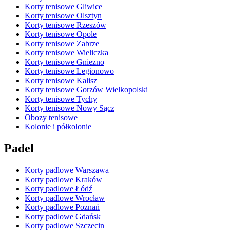
Korty tenisowe Gliwice
Korty tenisowe Olsztyn
Korty tenisowe Rzeszów
Korty tenisowe Opole
Korty tenisowe Zabrze
Korty tenisowe Wieliczka
Korty tenisowe Gniezno
Korty tenisowe Legionowo
Korty tenisowe Kalisz
Korty tenisowe Gorzów Wielkopolski
Korty tenisowe Tychy
Korty tenisowe Nowy Sącz
Obozy tenisowe
Kolonie i półkolonie
Padel
Korty padlowe Warszawa
Korty padlowe Kraków
Korty padlowe Łódź
Korty padlowe Wrocław
Korty padlowe Poznań
Korty padlowe Gdańsk
Korty padlowe Szczecin