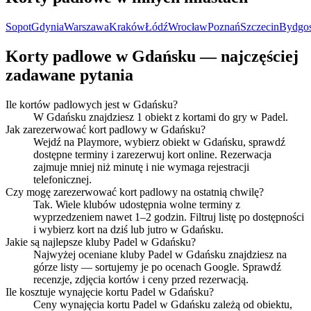
Sopot
Gdynia
Warszawa
Kraków
Łódź
Wrocław
Poznań
Szczecin
Bydgo
Korty padlowe w Gdańsku — najczęściej
zadawane pytania
Ile kortów padlowych jest w Gdańsku?
W Gdańsku znajdziesz 1 obiekt z kortami do gry w Padel.
Jak zarezerwować kort padlowy w Gdańsku?
Wejdź na Playmore, wybierz obiekt w Gdańsku, sprawdź
dostępne terminy i zarezerwuj kort online. Rezerwacja
zajmuje mniej niż minutę i nie wymaga rejestracji
telefonicznej.
Czy mogę zarezerwować kort padlowy na ostatnią chwilę?
Tak. Wiele klubów udostępnia wolne terminy z
wyprzedzeniem nawet 1–2 godzin. Filtruj listę po dostępności
i wybierz kort na dziś lub jutro w Gdańsku.
Jakie są najlepsze kluby Padel w Gdańsku?
Najwyżej oceniane kluby Padel w Gdańsku znajdziesz na
górze listy — sortujemy je po ocenach Google. Sprawdź
recenzje, zdjęcia kortów i ceny przed rezerwacją.
Ile kosztuje wynajęcie kortu Padel w Gdańsku?
Ceny wynajęcia kortu Padel w Gdańsku zależą od obiektu,