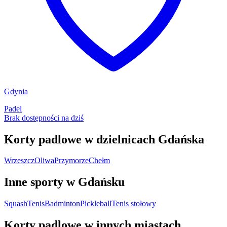
Gdynia
Padel
Brak dostępności na dziś
Korty padlowe w dzielnicach Gdańska
Wrzeszcz
Oliwa
Przymorze
Chełm
Inne sporty w Gdańsku
Squash
Tenis
Badminton
Pickleball
Tenis stołowy
Korty padlowe w innych miastach