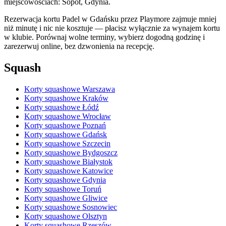
miejscowościach: Sopot, Gdynia.
Rezerwacja kortu Padel w Gdańsku przez Playmore zajmuje mniej
niż minutę i nic nie kosztuje — płacisz wyłącznie za wynajem kortu
w klubie. Porównaj wolne terminy, wybierz dogodną godzinę i
zarezerwuj online, bez dzwonienia na recepcję.
Squash
Korty squashowe Warszawa
Korty squashowe Kraków
Korty squashowe Łódź
Korty squashowe Wrocław
Korty squashowe Poznań
Korty squashowe Gdańsk
Korty squashowe Szczecin
Korty squashowe Bydgoszcz
Korty squashowe Białystok
Korty squashowe Katowice
Korty squashowe Gdynia
Korty squashowe Toruń
Korty squashowe Gliwice
Korty squashowe Sosnowiec
Korty squashowe Olsztyn
Korty squashowe Rzeszów