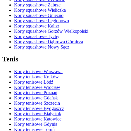
Korty squashowe Zabrze
Korty squashowe Wieliczka
Korty squashowe Gniezno
Korty squashowe Legionowo
Korty squashowe Kalisz
Korty squashowe Gorzów Wielkopolski
Korty squashowe Tychy
Korty squashowe Dąbrowa Górnicza
Korty squashowe Nowy Sącz
Tenis
Korty tenisowe Warszawa
Korty tenisowe Kraków
Korty tenisowe Łódź
Korty tenisowe Wrocław
Korty tenisowe Poznań
Korty tenisowe Gdańsk
Korty tenisowe Szczecin
Korty tenisowe Bydgoszcz
Korty tenisowe Białystok
Korty tenisowe Katowice
Korty tenisowe Gdynia
Korty tenisowe Toruń