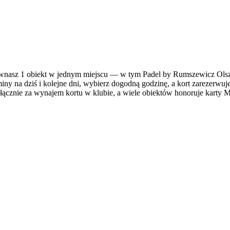
asz 1 obiekt w jednym miejscu — w tym Padel by Rumszewicz Olsztyn
ny na dziś i kolejne dni, wybierz dogodną godzinę, a kort zarezerwuje
ącznie za wynajem kortu w klubie, a wiele obiektów honoruje karty Mul