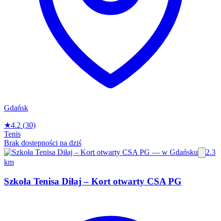
Gdańsk
★
4.2
(30)
Tenis
Brak dostępności na dziś
2.3
km
Szkoła Tenisa Diłaj – Kort otwarty CSA PG