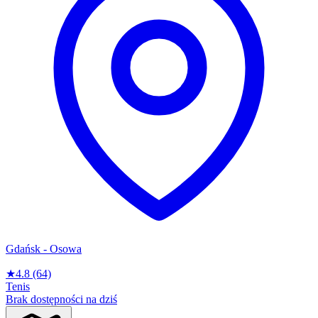
Gdańsk - Osowa
★
4.8
(64)
Tenis
Brak dostępności na dziś