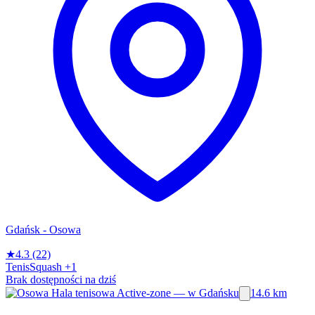
Gdańsk - Osowa
★
4.3
(22)
Tenis
Squash
+1
Brak dostępności na dziś
14.6 km