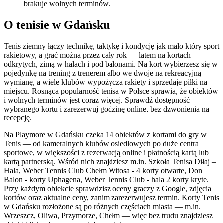
brakuje wolnych terminów.
O tenisie w Gdańsku
Tenis ziemny łączy technikę, taktykę i kondycję jak mało który sport
rakietowy, a grać można przez cały rok — latem na kortach
odkrytych, zimą w halach i pod balonami. Na kort wybierzesz się w
pojedynkę na trening z trenerem albo we dwoje na rekreacyjną
wymianę, a wiele klubów wypożycza rakiety i sprzedaje piłki na
miejscu. Rosnąca popularność tenisa w Polsce sprawia, że obiektów
i wolnych terminów jest coraz więcej. Sprawdź dostępność
wybranego kortu i zarezerwuj godzinę online, bez dzwonienia na
recepcję.
Na Playmore w Gdańsku czeka 14 obiektów z kortami do gry w
Tenis — od kameralnych klubów osiedlowych po duże centra
sportowe, w większości z rezerwacją online i płatnością kartą lub
kartą partnerską. Wśród nich znajdziesz m.in. Szkoła Tenisa Diłaj –
Hala, Weber Tennis Club Chełm Witosa - 4 korty otwarte, Don
Balon - korty Uphagena, Weber Tennis Club - hala 2 korty kryte.
Przy każdym obiekcie sprawdzisz oceny graczy z Google, zdjęcia
kortów oraz aktualne ceny, zanim zarezerwujesz termin. Korty Tenis
w Gdańsku rozłożone są po różnych częściach miasta — m.in.
Wrzeszcz, Oliwa, Przymorze, Chełm — więc bez trudu znajdziesz