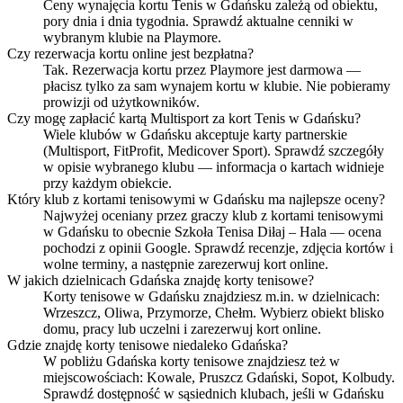
Ceny wynajęcia kortu Tenis w Gdańsku zależą od obiektu,
pory dnia i dnia tygodnia. Sprawdź aktualne cenniki w
wybranym klubie na Playmore.
Czy rezerwacja kortu online jest bezpłatna?
Tak. Rezerwacja kortu przez Playmore jest darmowa —
płacisz tylko za sam wynajem kortu w klubie. Nie pobieramy
prowizji od użytkowników.
Czy mogę zapłacić kartą Multisport za kort Tenis w Gdańsku?
Wiele klubów w Gdańsku akceptuje karty partnerskie
(Multisport, FitProfit, Medicover Sport). Sprawdź szczegóły
w opisie wybranego klubu — informacja o kartach widnieje
przy każdym obiekcie.
Który klub z kortami tenisowymi w Gdańsku ma najlepsze oceny?
Najwyżej oceniany przez graczy klub z kortami tenisowymi
w Gdańsku to obecnie Szkoła Tenisa Diłaj – Hala — ocena
pochodzi z opinii Google. Sprawdź recenzje, zdjęcia kortów i
wolne terminy, a następnie zarezerwuj kort online.
W jakich dzielnicach Gdańska znajdę korty tenisowe?
Korty tenisowe w Gdańsku znajdziesz m.in. w dzielnicach:
Wrzeszcz, Oliwa, Przymorze, Chełm. Wybierz obiekt blisko
domu, pracy lub uczelni i zarezerwuj kort online.
Gdzie znajdę korty tenisowe niedaleko Gdańska?
W pobliżu Gdańska korty tenisowe znajdziesz też w
miejscowościach: Kowale, Pruszcz Gdański, Sopot, Kolbudy.
Sprawdź dostępność w sąsiednich klubach, jeśli w Gdańsku