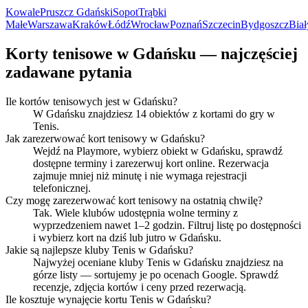
Kowale
Pruszcz Gdański
Sopot
Trąbki
Małe
Warszawa
Kraków
Łódź
Wrocław
Poznań
Szczecin
Bydgoszcz
Biał
Korty tenisowe w Gdańsku — najczęściej
zadawane pytania
Ile kortów tenisowych jest w Gdańsku?
W Gdańsku znajdziesz 14 obiektów z kortami do gry w
Tenis.
Jak zarezerwować kort tenisowy w Gdańsku?
Wejdź na Playmore, wybierz obiekt w Gdańsku, sprawdź
dostępne terminy i zarezerwuj kort online. Rezerwacja
zajmuje mniej niż minutę i nie wymaga rejestracji
telefonicznej.
Czy mogę zarezerwować kort tenisowy na ostatnią chwilę?
Tak. Wiele klubów udostępnia wolne terminy z
wyprzedzeniem nawet 1–2 godzin. Filtruj listę po dostępności
i wybierz kort na dziś lub jutro w Gdańsku.
Jakie są najlepsze kluby Tenis w Gdańsku?
Najwyżej oceniane kluby Tenis w Gdańsku znajdziesz na
górze listy — sortujemy je po ocenach Google. Sprawdź
recenzje, zdjęcia kortów i ceny przed rezerwacją.
Ile kosztuje wynajęcie kortu Tenis w Gdańsku?