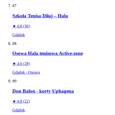
#7
Szkoła Tenisa Diłaj – Hala
★ 4.8
(36)
Gdańsk
#8
Osowa Hala tenisowa Active-zone
★ 4.6
(28)
Gdańsk - Osowa
#9
Don Balon - korty Uphagena
★ 4.8
(22)
Gdańsk