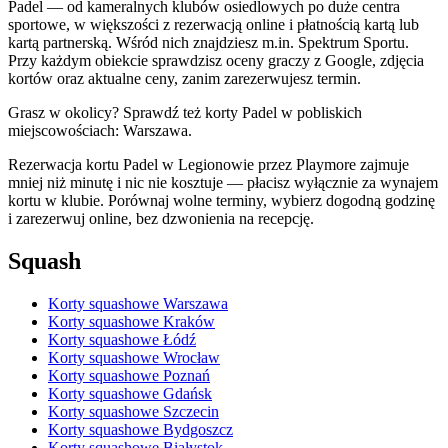
Padel — od kameralnych klubów osiedlowych po duże centra
sportowe, w większości z rezerwacją online i płatnością kartą lub
kartą partnerską. Wśród nich znajdziesz m.in. Spektrum Sportu.
Przy każdym obiekcie sprawdzisz oceny graczy z Google, zdjęcia
kortów oraz aktualne ceny, zanim zarezerwujesz termin.
Grasz w okolicy? Sprawdź też korty Padel w pobliskich
miejscowościach: Warszawa.
Rezerwacja kortu Padel w Legionowie przez Playmore zajmuje
mniej niż minutę i nic nie kosztuje — płacisz wyłącznie za wynajem
kortu w klubie. Porównaj wolne terminy, wybierz dogodną godzinę
i zarezerwuj online, bez dzwonienia na recepcję.
Squash
Korty squashowe Warszawa
Korty squashowe Kraków
Korty squashowe Łódź
Korty squashowe Wrocław
Korty squashowe Poznań
Korty squashowe Gdańsk
Korty squashowe Szczecin
Korty squashowe Bydgoszcz
Korty squashowe Białystok