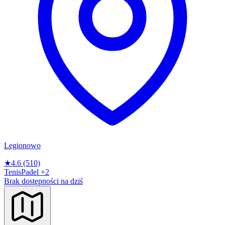
Legionowo
★
4.6
(510)
Tenis
Padel
+2
Brak dostępności na dziś