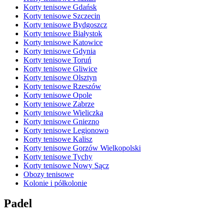
Korty tenisowe Gdańsk
Korty tenisowe Szczecin
Korty tenisowe Bydgoszcz
Korty tenisowe Białystok
Korty tenisowe Katowice
Korty tenisowe Gdynia
Korty tenisowe Toruń
Korty tenisowe Gliwice
Korty tenisowe Olsztyn
Korty tenisowe Rzeszów
Korty tenisowe Opole
Korty tenisowe Zabrze
Korty tenisowe Wieliczka
Korty tenisowe Gniezno
Korty tenisowe Legionowo
Korty tenisowe Kalisz
Korty tenisowe Gorzów Wielkopolski
Korty tenisowe Tychy
Korty tenisowe Nowy Sącz
Obozy tenisowe
Kolonie i półkolonie
Padel