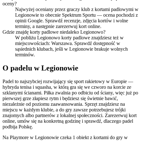
oceny?
Najwyżej oceniany przez graczy klub z kortami padlowymi w
Legionowie to obecnie Spektrum Sportu — ocena pochodzi z
opinii Google. Sprawdź recenzje, zdjęcia kortów i wolne
terminy, a następnie zarezerwuj kort online.
Gdzie znajdę korty padlowe niedaleko Legionowo?
W pobliżu Legionowo korty padlowe znajdziesz też w
miejscowościach: Warszawa. Sprawdź dostępność w
sąsiednich klubach, jeśli w Legionowie brakuje wolnych
terminów.
O padelu w Legionowie
Padel to najszybciej rozwijający się sport rakietowy w Europie —
hybryda tenisa i squasha, w którą gra się we czworo na korcie ze
szklanymi ścianami. Piłka zwalnia po odbiciu od ściany, więc już po
pierwszej grze złapiesz rytm i będziesz się świetnie bawić,
niezależnie od poziomu zaawansowania. Sprzęt znajdziesz na
miejscu w każdym klubie, a do gry zawsze potrzebujesz trójki
znajomych albo partnerów z lokalnej społeczności. Zarezerwuj kort
online, umów się na konkretną godzinę i sprawdź, dlaczego padel
podbija Polskę.
Na Playmore w Legionowie czeka 1 obiekt z kortami do gry w