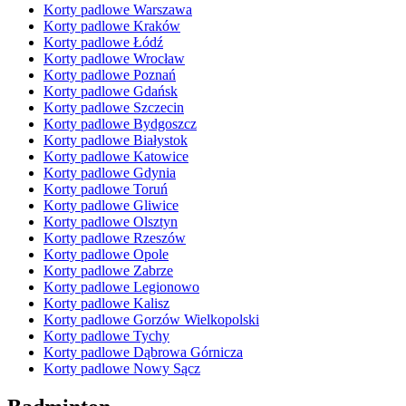
Korty padlowe Warszawa
Korty padlowe Kraków
Korty padlowe Łódź
Korty padlowe Wrocław
Korty padlowe Poznań
Korty padlowe Gdańsk
Korty padlowe Szczecin
Korty padlowe Bydgoszcz
Korty padlowe Białystok
Korty padlowe Katowice
Korty padlowe Gdynia
Korty padlowe Toruń
Korty padlowe Gliwice
Korty padlowe Olsztyn
Korty padlowe Rzeszów
Korty padlowe Opole
Korty padlowe Zabrze
Korty padlowe Legionowo
Korty padlowe Kalisz
Korty padlowe Gorzów Wielkopolski
Korty padlowe Tychy
Korty padlowe Dąbrowa Górnicza
Korty padlowe Nowy Sącz