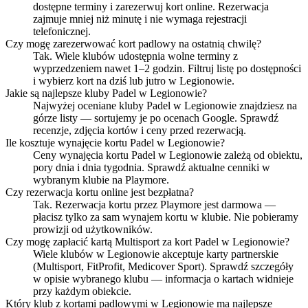
dostępne terminy i zarezerwuj kort online. Rezerwacja
zajmuje mniej niż minutę i nie wymaga rejestracji
telefonicznej.
Czy mogę zarezerwować kort padlowy na ostatnią chwilę?
Tak. Wiele klubów udostępnia wolne terminy z
wyprzedzeniem nawet 1–2 godzin. Filtruj listę po dostępności
i wybierz kort na dziś lub jutro w Legionowie.
Jakie są najlepsze kluby Padel w Legionowie?
Najwyżej oceniane kluby Padel w Legionowie znajdziesz na
górze listy — sortujemy je po ocenach Google. Sprawdź
recenzje, zdjęcia kortów i ceny przed rezerwacją.
Ile kosztuje wynajęcie kortu Padel w Legionowie?
Ceny wynajęcia kortu Padel w Legionowie zależą od obiektu,
pory dnia i dnia tygodnia. Sprawdź aktualne cenniki w
wybranym klubie na Playmore.
Czy rezerwacja kortu online jest bezpłatna?
Tak. Rezerwacja kortu przez Playmore jest darmowa —
płacisz tylko za sam wynajem kortu w klubie. Nie pobieramy
prowizji od użytkowników.
Czy mogę zapłacić kartą Multisport za kort Padel w Legionowie?
Wiele klubów w Legionowie akceptuje karty partnerskie
(Multisport, FitProfit, Medicover Sport). Sprawdź szczegóły
w opisie wybranego klubu — informacja o kartach widnieje
przy każdym obiekcie.
Który klub z kortami padlowymi w Legionowie ma najlepsze