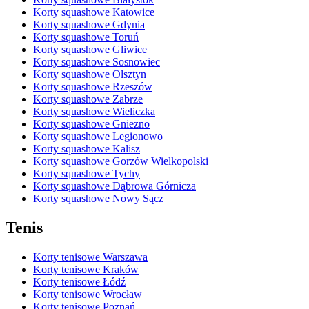
Korty squashowe Katowice
Korty squashowe Gdynia
Korty squashowe Toruń
Korty squashowe Gliwice
Korty squashowe Sosnowiec
Korty squashowe Olsztyn
Korty squashowe Rzeszów
Korty squashowe Zabrze
Korty squashowe Wieliczka
Korty squashowe Gniezno
Korty squashowe Legionowo
Korty squashowe Kalisz
Korty squashowe Gorzów Wielkopolski
Korty squashowe Tychy
Korty squashowe Dąbrowa Górnicza
Korty squashowe Nowy Sącz
Tenis
Korty tenisowe Warszawa
Korty tenisowe Kraków
Korty tenisowe Łódź
Korty tenisowe Wrocław
Korty tenisowe Poznań