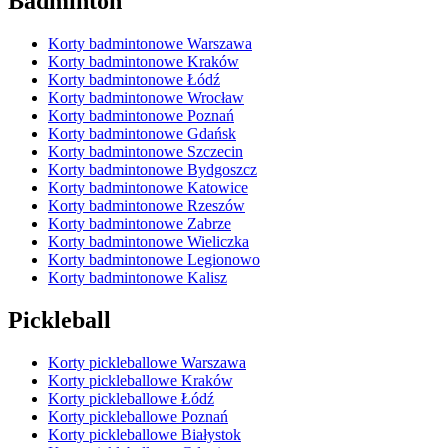
Badminton
Korty badmintonowe Warszawa
Korty badmintonowe Kraków
Korty badmintonowe Łódź
Korty badmintonowe Wrocław
Korty badmintonowe Poznań
Korty badmintonowe Gdańsk
Korty badmintonowe Szczecin
Korty badmintonowe Bydgoszcz
Korty badmintonowe Katowice
Korty badmintonowe Rzeszów
Korty badmintonowe Zabrze
Korty badmintonowe Wieliczka
Korty badmintonowe Legionowo
Korty badmintonowe Kalisz
Pickleball
Korty pickleballowe Warszawa
Korty pickleballowe Kraków
Korty pickleballowe Łódź
Korty pickleballowe Poznań
Korty pickleballowe Białystok