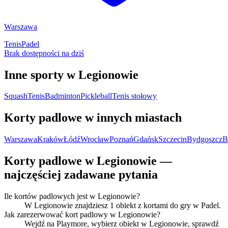
Warszawa
Tenis
Padel
Brak dostępności na dziś
Inne sporty w Legionowie
Squash
Tenis
Badminton
Pickleball
Tenis stołowy
Korty padlowe w innych miastach
Warszawa
Kraków
Łódź
Wrocław
Poznań
Gdańsk
Szczecin
Bydgoszcz
B
Korty padlowe w Legionowie —
najczęściej zadawane pytania
Ile kortów padlowych jest w Legionowie?
W Legionowie znajdziesz 1 obiekt z kortami do gry w Padel.
Jak zarezerwować kort padlowy w Legionowie?
Wejdź na Playmore, wybierz obiekt w Legionowie, sprawdź