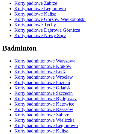
Korty padlowe Zabrze
Korty padlowe Legionowo
Korty padlowe Kalisz
Korty padlowe Gorzów Wielkopolski
Korty padlowe Tychy
Korty padlowe Dąbrowa Górnicza
Korty padlowe Nowy Sącz
Badminton
Korty badmintonowe Warszawa
Korty badmintonowe Kraków
Korty badmintonowe Łódź
Korty badmintonowe Wrocław
Korty badmintonowe Poznań
Korty badmintonowe Gdańsk
Korty badmintonowe Szczecin
Korty badmintonowe Bydgoszcz
Korty badmintonowe Katowice
Korty badmintonowe Rzeszów
Korty badmintonowe Zabrze
Korty badmintonowe Wieliczka
Korty badmintonowe Legionowo
Korty badmintonowe Kalisz