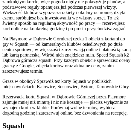
zamkniętym korcie, więc pogoda nigdy nie pokrzyżuje planów, a
podstawowe reguły opanujesz już podczas pierwszej wizyty.
Większość klubów wypożycza rakiety i okulary ochronne, dzięki
czemu spróbujesz bez inwestowania we własny sprzęt. To też
świetny sposób na regularną aktywność po pracy — rezerwujesz
kort online na konkretną godzinę i po prostu przychodzisz zagrać.
Na Playmore w Dąbrowie Górniczej czeka 1 obiekt z kortami do
gry w Squash — od kameralnych klubów osiedlowych po duże
centra sportowe, w większości z rezerwacją online i płatnością kartą
lub kartą partnerską. Wśród nich znajdziesz m.in. Speed Squash k2
Dąbrowa górnicza squash. Przy każdym obiekcie sprawdzisz oceny
graczy z Google, zdjęcia kortów oraz aktualne ceny, zanim
zarezerwujesz termin.
Grasz w okolicy? Sprawdź też korty Squash w pobliskich
miejscowościach: Katowice, Sosnowiec, Bytom, Tarnowskie Góry.
Rezerwacja kortu Squash w Dąbrowie Górniczej przez Playmore
zajmuje mniej niż minutę i nic nie kosztuje — płacisz wyłącznie za
wynajem kortu w klubie. Porównaj wolne terminy, wybierz
dogodną godzinę i zarezerwuj online, bez dzwonienia na recepcję.
Squash