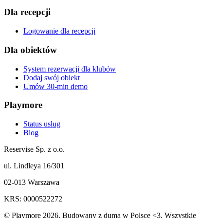
Dla recepcji
Logowanie dla recepcji
Dla obiektów
System rezerwacji dla klubów
Dodaj swój obiekt
Umów 30-min demo
Playmore
Status usług
Blog
Reservise Sp. z o.o.
ul. Lindleya 16/301
02-013 Warszawa
KRS: 0000522272
© Playmore 2026. Budowany z dumą w Polsce <3. Wszystkie