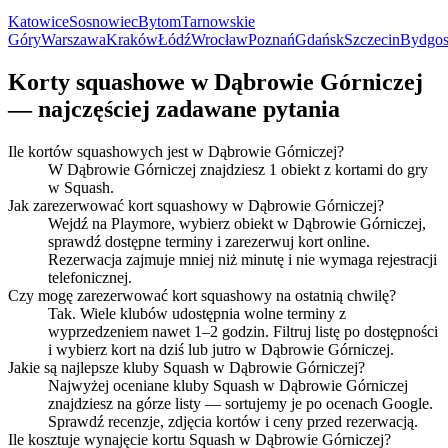
Katowice
Sosnowiec
Bytom
Tarnowskie
Góry
Warszawa
Kraków
Łódź
Wrocław
Poznań
Gdańsk
Szczecin
Bydgos
Korty squashowe w Dąbrowie Górniczej
— najczęściej zadawane pytania
Ile kortów squashowych jest w Dąbrowie Górniczej?
W Dąbrowie Górniczej znajdziesz 1 obiekt z kortami do gry
w Squash.
Jak zarezerwować kort squashowy w Dąbrowie Górniczej?
Wejdź na Playmore, wybierz obiekt w Dąbrowie Górniczej,
sprawdź dostępne terminy i zarezerwuj kort online.
Rezerwacja zajmuje mniej niż minutę i nie wymaga rejestracji
telefonicznej.
Czy mogę zarezerwować kort squashowy na ostatnią chwilę?
Tak. Wiele klubów udostępnia wolne terminy z
wyprzedzeniem nawet 1–2 godzin. Filtruj listę po dostępności
i wybierz kort na dziś lub jutro w Dąbrowie Górniczej.
Jakie są najlepsze kluby Squash w Dąbrowie Górniczej?
Najwyżej oceniane kluby Squash w Dąbrowie Górniczej
znajdziesz na górze listy — sortujemy je po ocenach Google.
Sprawdź recenzje, zdjęcia kortów i ceny przed rezerwacją.
Ile kosztuje wynajęcie kortu Squash w Dąbrowie Górniczej?