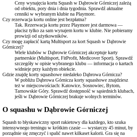
Ceny wynajęcia kortu Squash w Dąbrowie Górniczej zależą
od obiektu, pory dnia i dnia tygodnia. Sprawdź aktualne
cenniki w wybranym klubie na Playmore.
Czy rezerwacja kortu online jest bezpłatna?
Tak. Rezerwacja kortu przez Playmore jest darmowa —
płacisz tylko za sam wynajem kortu w klubie. Nie pobieramy
prowizji od użytkowników.
Czy mogę zapłacić kartą Multisport za kort Squash w Dąbrowie
Górniczej?
Wiele klubów w Dąbrowie Górniczej akceptuje karty
partnerskie (Multisport, FitProfit, Medicover Sport). Sprawdź
szczegóły w opisie wybranego klubu — informacja o kartach
widnieje przy każdym obiekcie.
Gdzie znajdę korty squashowe niedaleko Dąbrowa Górnicza?
W pobliżu Dąbrowa Górnicza korty squashowe znajdziesz
też w miejscowościach: Katowice, Sosnowiec, Bytom,
Tarnowskie Góry. Sprawdź dostępność w sąsiednich klubach,
jeśli w Dąbrowie Górniczej brakuje wolnych terminów.
O squashu w Dąbrowie Górniczej
Squash to błyskawiczny sport rakietowy dla każdego, kto szuka
intensywnego treningu w krótkim czasie — wystarczy 45 minut, by
porządnie się zmęczyć i spalić nawet kilkaset kalorii. Gra się na