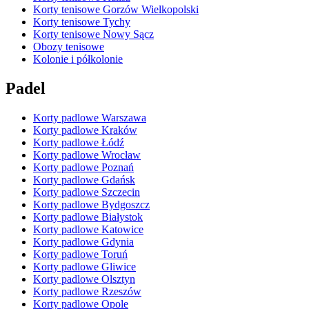
Korty tenisowe Gorzów Wielkopolski
Korty tenisowe Tychy
Korty tenisowe Nowy Sącz
Obozy tenisowe
Kolonie i półkolonie
Padel
Korty padlowe Warszawa
Korty padlowe Kraków
Korty padlowe Łódź
Korty padlowe Wrocław
Korty padlowe Poznań
Korty padlowe Gdańsk
Korty padlowe Szczecin
Korty padlowe Bydgoszcz
Korty padlowe Białystok
Korty padlowe Katowice
Korty padlowe Gdynia
Korty padlowe Toruń
Korty padlowe Gliwice
Korty padlowe Olsztyn
Korty padlowe Rzeszów
Korty padlowe Opole