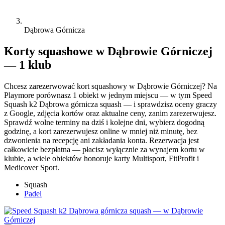
Dąbrowa Górnicza
Korty squashowe w Dąbrowie Górniczej
— 1 klub
Chcesz zarezerwować kort squashowy w Dąbrowie Górniczej? Na
Playmore porównasz 1 obiekt w jednym miejscu — w tym Speed
Squash k2 Dąbrowa górnicza squash — i sprawdzisz oceny graczy
z Google, zdjęcia kortów oraz aktualne ceny, zanim zarezerwujesz.
Sprawdź wolne terminy na dziś i kolejne dni, wybierz dogodną
godzinę, a kort zarezerwujesz online w mniej niż minutę, bez
dzwonienia na recepcję ani zakładania konta. Rezerwacja jest
całkowicie bezpłatna — płacisz wyłącznie za wynajem kortu w
klubie, a wiele obiektów honoruje karty Multisport, FitProfit i
Medicover Sport.
Squash
Padel