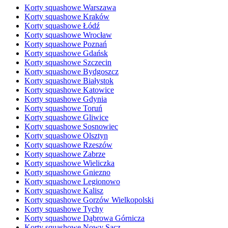
Korty squashowe Warszawa
Korty squashowe Kraków
Korty squashowe Łódź
Korty squashowe Wrocław
Korty squashowe Poznań
Korty squashowe Gdańsk
Korty squashowe Szczecin
Korty squashowe Bydgoszcz
Korty squashowe Białystok
Korty squashowe Katowice
Korty squashowe Gdynia
Korty squashowe Toruń
Korty squashowe Gliwice
Korty squashowe Sosnowiec
Korty squashowe Olsztyn
Korty squashowe Rzeszów
Korty squashowe Zabrze
Korty squashowe Wieliczka
Korty squashowe Gniezno
Korty squashowe Legionowo
Korty squashowe Kalisz
Korty squashowe Gorzów Wielkopolski
Korty squashowe Tychy
Korty squashowe Dąbrowa Górnicza
Korty squashowe Nowy Sącz