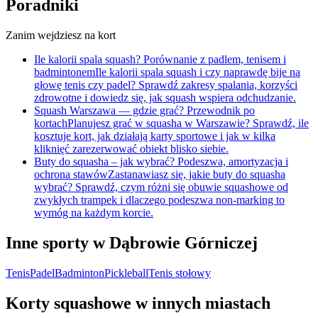
Poradniki
Zanim wejdziesz na kort
Ile kalorii spala squash? Porównanie z padlem, tenisem i
badmintonem
Ile kalorii spala squash i czy naprawdę bije na
głowę tenis czy padel? Sprawdź zakresy spalania, korzyści
zdrowotne i dowiedz się, jak squash wspiera odchudzanie.
Squash Warszawa — gdzie grać? Przewodnik po
kortach
Planujesz grać w squasha w Warszawie? Sprawdź, ile
kosztuje kort, jak działają karty sportowe i jak w kilka
kliknięć zarezerwować obiekt blisko siebie.
Buty do squasha – jak wybrać? Podeszwa, amortyzacja i
ochrona stawów
Zastanawiasz się, jakie buty do squasha
wybrać? Sprawdź, czym różni się obuwie squashowe od
zwykłych trampek i dlaczego podeszwa non-marking to
wymóg na każdym korcie.
Inne sporty w Dąbrowie Górniczej
Tenis
Padel
Badminton
Pickleball
Tenis stołowy
Korty squashowe w innych miastach