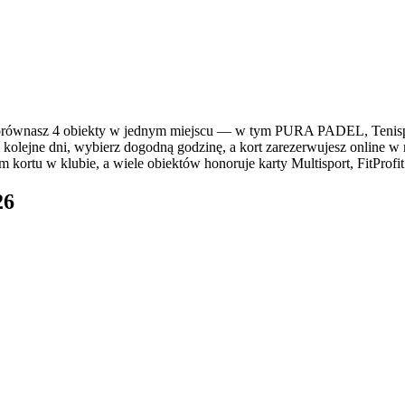
ównasz 4 obiekty w jednym miejscu — w tym PURA PADEL, Tenispoin
 kolejne dni, wybierz dogodną godzinę, a kort zarezerwujesz online w 
kortu w klubie, a wiele obiektów honoruje karty Multisport, FitProfit
26