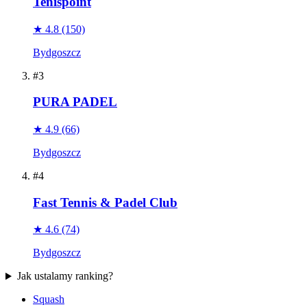
Tenispoint
★ 4.8
(150)
Bydgoszcz
#3
PURA PADEL
★ 4.9
(66)
Bydgoszcz
#4
Fast Tennis & Padel Club
★ 4.6
(74)
Bydgoszcz
Jak ustalamy ranking?
Squash