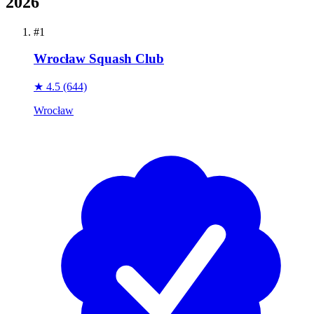
2026
#1
Wrocław Squash Club
★ 4.5
(644)
Wrocław