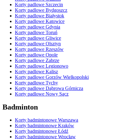
Korty padlowe Szczecin
Korty padlowe Bydgoszcz
Korty padlowe Białystok
Korty padlowe Katowice
Korty padlowe Gdynia
Korty padlowe Toruń
Korty padlowe Gliwice
Korty padlowe Olsztyn
Korty padlowe Rzeszów
Korty padlowe Opole
Korty padlowe Zabrze
Korty padlowe Legionowo
Korty padlowe Kalisz
Korty padlowe Gorzów Wielkopolski
Korty padlowe Tychy
Korty padlowe Dąbrowa Górnicza
Korty padlowe Nowy Sącz
Badminton
Korty badmintonowe Warszawa
Korty badmintonowe Kraków
Korty badmintonowe Łódź
Korty badmintonowe Wrocław