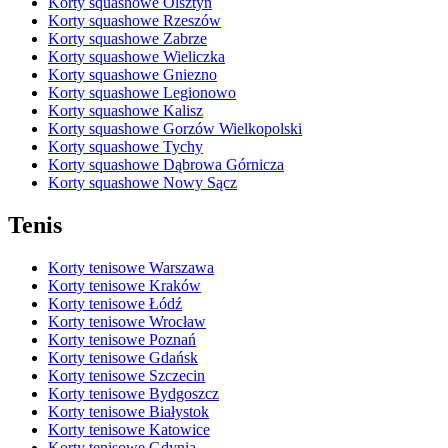
Korty squashowe Olsztyn
Korty squashowe Rzeszów
Korty squashowe Zabrze
Korty squashowe Wieliczka
Korty squashowe Gniezno
Korty squashowe Legionowo
Korty squashowe Kalisz
Korty squashowe Gorzów Wielkopolski
Korty squashowe Tychy
Korty squashowe Dąbrowa Górnicza
Korty squashowe Nowy Sącz
Tenis
Korty tenisowe Warszawa
Korty tenisowe Kraków
Korty tenisowe Łódź
Korty tenisowe Wrocław
Korty tenisowe Poznań
Korty tenisowe Gdańsk
Korty tenisowe Szczecin
Korty tenisowe Bydgoszcz
Korty tenisowe Białystok
Korty tenisowe Katowice
Korty tenisowe Gdynia