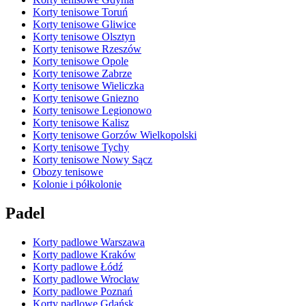
Korty tenisowe Toruń
Korty tenisowe Gliwice
Korty tenisowe Olsztyn
Korty tenisowe Rzeszów
Korty tenisowe Opole
Korty tenisowe Zabrze
Korty tenisowe Wieliczka
Korty tenisowe Gniezno
Korty tenisowe Legionowo
Korty tenisowe Kalisz
Korty tenisowe Gorzów Wielkopolski
Korty tenisowe Tychy
Korty tenisowe Nowy Sącz
Obozy tenisowe
Kolonie i półkolonie
Padel
Korty padlowe Warszawa
Korty padlowe Kraków
Korty padlowe Łódź
Korty padlowe Wrocław
Korty padlowe Poznań
Korty padlowe Gdańsk