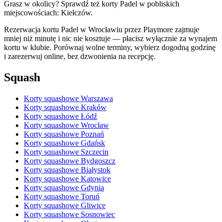
Grasz w okolicy? Sprawdź też korty Padel w pobliskich
miejscowościach: Kiełczów.
Rezerwacja kortu Padel w Wrocławiu przez Playmore zajmuje
mniej niż minutę i nic nie kosztuje — płacisz wyłącznie za wynajem
kortu w klubie. Porównaj wolne terminy, wybierz dogodną godzinę
i zarezerwuj online, bez dzwonienia na recepcję.
Squash
Korty squashowe Warszawa
Korty squashowe Kraków
Korty squashowe Łódź
Korty squashowe Wrocław
Korty squashowe Poznań
Korty squashowe Gdańsk
Korty squashowe Szczecin
Korty squashowe Bydgoszcz
Korty squashowe Białystok
Korty squashowe Katowice
Korty squashowe Gdynia
Korty squashowe Toruń
Korty squashowe Gliwice
Korty squashowe Sosnowiec