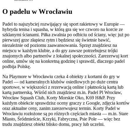
O padelu w Wrocławiu
Padel to najszybciej rozwijający się sport rakietowy w Europie —
hybryda tenisa i squasha, w którą gra się we czworo na korcie ze
szklanymi ścianami. Piłka zwalnia po odbiciu od ściany, więc już po
pierwszej grze złapiesz rytm i będziesz się świetnie bawić,
niezależnie od poziomu zaawansowania. Sprzęt znajdziesz na
miejscu w każdym klubie, a do gry zawsze potrzebujesz trójki
znajomych albo partnerów z lokalnej społeczności. Zarezerwuj kort
online, umów się na konkretną godzinę i sprawdź, dlaczego padel
podbija Polskę.
Na Playmore w Wrocławiu czeka 4 obiekty z kortami do gry w
Padel — od kameralnych klubów osiedlowych po duże centra
sportowe, w większości z rezerwacją online i płatnością kartą lub
kartą partnerską. Wśród nich znajdziesz m.in. Padel Pl Wrocław,
Wrocław Squash Club, Korty Morskie Oko, K69 H&P. Przy
każdym obiekcie sprawdzisz oceny graczy z Google, zdjęcia kortów
oraz aktualne ceny, zanim zarezerwujesz termin. Korty Padel w
Wrocławiu rozłożone są po różnych częściach miasta — m.in. Stare
Miasto, Śródmieście, Krzyki, Fabryczna, Psie Pole — więc bez
trudu znajdziesz obiekt blisko domu, pracy lub uczelni.