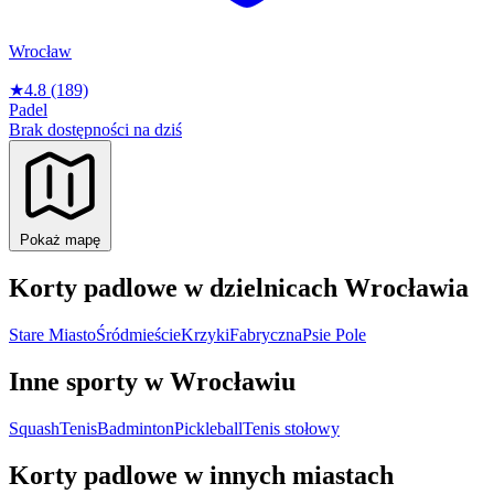
Wrocław
★
4.8
(189)
Padel
Brak dostępności na dziś
Pokaż mapę
Korty padlowe w dzielnicach Wrocławia
Stare Miasto
Śródmieście
Krzyki
Fabryczna
Psie Pole
Inne sporty w Wrocławiu
Squash
Tenis
Badminton
Pickleball
Tenis stołowy
Korty padlowe w innych miastach