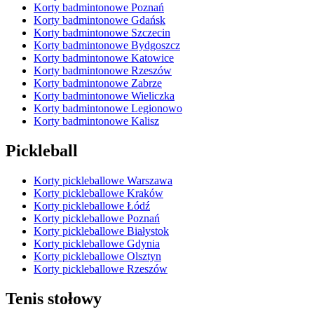
Korty badmintonowe Poznań
Korty badmintonowe Gdańsk
Korty badmintonowe Szczecin
Korty badmintonowe Bydgoszcz
Korty badmintonowe Katowice
Korty badmintonowe Rzeszów
Korty badmintonowe Zabrze
Korty badmintonowe Wieliczka
Korty badmintonowe Legionowo
Korty badmintonowe Kalisz
Pickleball
Korty pickleballowe Warszawa
Korty pickleballowe Kraków
Korty pickleballowe Łódź
Korty pickleballowe Poznań
Korty pickleballowe Białystok
Korty pickleballowe Gdynia
Korty pickleballowe Olsztyn
Korty pickleballowe Rzeszów
Tenis stołowy