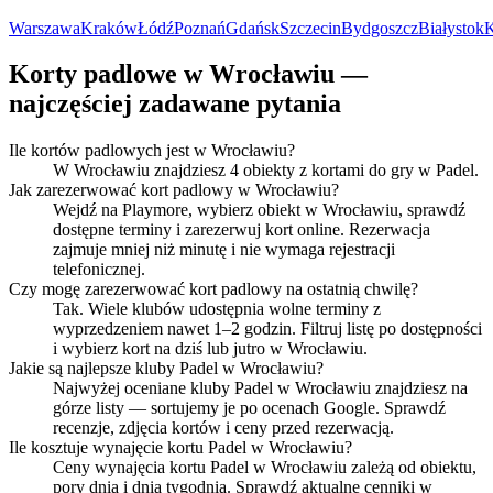
Warszawa
Kraków
Łódź
Poznań
Gdańsk
Szczecin
Bydgoszcz
Białystok
K
Korty padlowe w Wrocławiu —
najczęściej zadawane pytania
Ile kortów padlowych jest w Wrocławiu?
W Wrocławiu znajdziesz 4 obiekty z kortami do gry w Padel.
Jak zarezerwować kort padlowy w Wrocławiu?
Wejdź na Playmore, wybierz obiekt w Wrocławiu, sprawdź
dostępne terminy i zarezerwuj kort online. Rezerwacja
zajmuje mniej niż minutę i nie wymaga rejestracji
telefonicznej.
Czy mogę zarezerwować kort padlowy na ostatnią chwilę?
Tak. Wiele klubów udostępnia wolne terminy z
wyprzedzeniem nawet 1–2 godzin. Filtruj listę po dostępności
i wybierz kort na dziś lub jutro w Wrocławiu.
Jakie są najlepsze kluby Padel w Wrocławiu?
Najwyżej oceniane kluby Padel w Wrocławiu znajdziesz na
górze listy — sortujemy je po ocenach Google. Sprawdź
recenzje, zdjęcia kortów i ceny przed rezerwacją.
Ile kosztuje wynajęcie kortu Padel w Wrocławiu?
Ceny wynajęcia kortu Padel w Wrocławiu zależą od obiektu,
pory dnia i dnia tygodnia. Sprawdź aktualne cenniki w