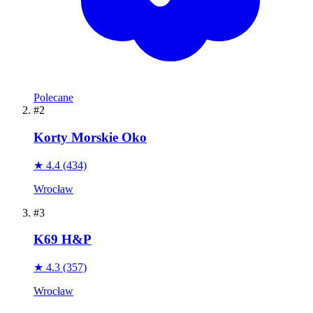
Polecane
#2
Korty Morskie Oko
★ 4.4
(434)
Wrocław
#3
K69 H&P
★ 4.3
(357)
Wrocław