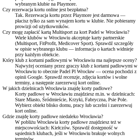
wybranym klubie na Playmore.
Czy rezerwacja kortu online jest bezpłatna?
Tak. Rezerwacja kortu przez Playmore jest darmowa —
płacisz tylko za sam wynajem kortu w klubie. Nie pobieramy
prowizji od użytkowników.
Czy mogę zapłacić kartą Multisport za kort Padel w Wrocławiu?
Wiele klubów w Wrocławiu akceptuje karty partnerskie
(Multisport, FitProfit, Medicover Sport). Sprawdź szczegóły
w opisie wybranego klubu — informacja o kartach widnieje
przy każdym obiekcie.
Który klub z kortami padlowymi w Wrocławiu ma najlepsze oceny?
Najwyżej oceniany przez graczy klub z kortami padlowymi w
Wrocławiu to obecnie Padel Pl Wrocław — ocena pochodzi z
opinii Google. Sprawdź recenzje, zdjęcia kortów i wolne
terminy, a następnie zarezerwuj kort online.
W jakich dzielnicach Wrocławia znajdę korty padlowe?
Korty padlowe w Wrocławiu znajdziesz m.in. w dzielnicach:
Stare Miasto, Śródmieście, Krzyki, Fabryczna, Psie Pole.
Wybierz obiekt blisko domu, pracy lub uczelni i zarezerwuj
kort online.
Gdzie znajdę korty padlowe niedaleko Wrocławia?
W pobliżu Wrocławia korty padlowe znajdziesz też w
miejscowościach: Kiełczów. Sprawdź dostępność w
sąsiednich klubach, jeśli w Wrocławiu brakuje wolnych
terminów.