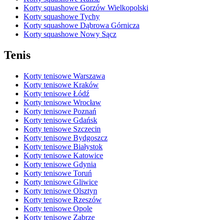
Korty squashowe Gorzów Wielkopolski
Korty squashowe Tychy
Korty squashowe Dąbrowa Górnicza
Korty squashowe Nowy Sącz
Tenis
Korty tenisowe Warszawa
Korty tenisowe Kraków
Korty tenisowe Łódź
Korty tenisowe Wrocław
Korty tenisowe Poznań
Korty tenisowe Gdańsk
Korty tenisowe Szczecin
Korty tenisowe Bydgoszcz
Korty tenisowe Białystok
Korty tenisowe Katowice
Korty tenisowe Gdynia
Korty tenisowe Toruń
Korty tenisowe Gliwice
Korty tenisowe Olsztyn
Korty tenisowe Rzeszów
Korty tenisowe Opole
Korty tenisowe Zabrze