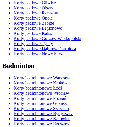
Korty padlowe Gliwice
Korty padlowe Olsztyn
Korty padlowe Rzeszów
Korty padlowe Opole
Korty padlowe Zabrze
Korty padlowe Legionowo
Korty padlowe Kalisz
Korty padlowe Gorzów Wielkopolski
Korty padlowe Tychy
Korty padlowe Dąbrowa Górnicza
Korty padlowe Nowy Sącz
Badminton
Korty badmintonowe Warszawa
Korty badmintonowe Kraków
Korty badmintonowe Łódź
Korty badmintonowe Wrocław
Korty badmintonowe Poznań
Korty badmintonowe Gdańsk
Korty badmintonowe Szczecin
Korty badmintonowe Bydgoszcz
Korty badmintonowe Katowice
Korty badmintonowe Rzeszów