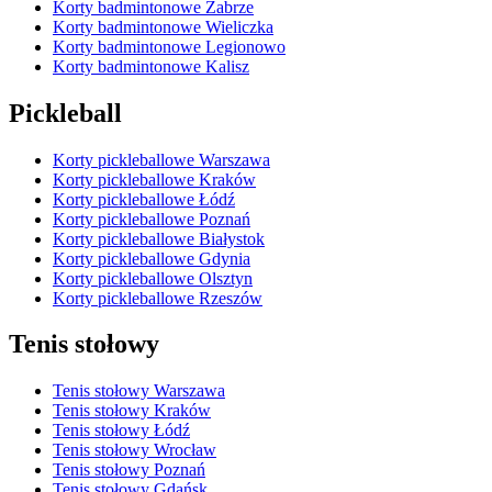
Korty badmintonowe Zabrze
Korty badmintonowe Wieliczka
Korty badmintonowe Legionowo
Korty badmintonowe Kalisz
Pickleball
Korty pickleballowe Warszawa
Korty pickleballowe Kraków
Korty pickleballowe Łódź
Korty pickleballowe Poznań
Korty pickleballowe Białystok
Korty pickleballowe Gdynia
Korty pickleballowe Olsztyn
Korty pickleballowe Rzeszów
Tenis stołowy
Tenis stołowy Warszawa
Tenis stołowy Kraków
Tenis stołowy Łódź
Tenis stołowy Wrocław
Tenis stołowy Poznań
Tenis stołowy Gdańsk