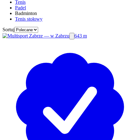
Tenis
Padel
Badminton
Tenis stołowy
Sortuj
643 m