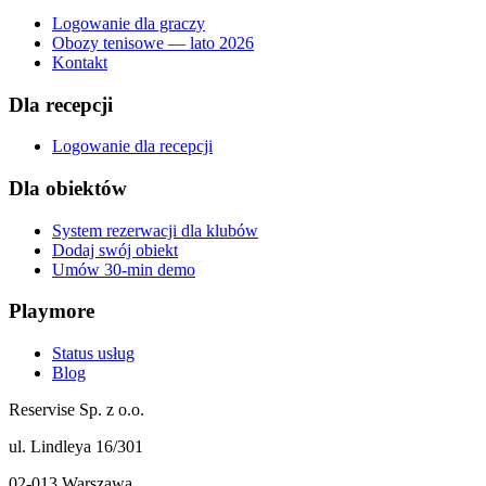
Logowanie dla graczy
Obozy tenisowe — lato 2026
Kontakt
Dla recepcji
Logowanie dla recepcji
Dla obiektów
System rezerwacji dla klubów
Dodaj swój obiekt
Umów 30-min demo
Playmore
Status usług
Blog
Reservise Sp. z o.o.
ul. Lindleya 16/301
02-013 Warszawa