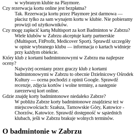
w wybranym klubie na Playmore.
Czy rezerwacja kortu online jest bezpłatna?
Tak. Rezerwacja kortu przez Playmore jest darmowa —
płacisz tylko za sam wynajem kortu w klubie. Nie pobieramy
prowizji od użytkowników.
Czy mogę zapłacić kartą Multisport za kort Badminton w Zabrzu?
Wiele klubów w Zabrzu akceptuje karty partnerskie
(Multisport, FitProfit, Medicover Sport). Sprawdź szczegóły
w opisie wybranego klubu — informacja o kartach widnieje
przy każdym obiekcie.
Który klub z kortami badmintonowymi w Zabrzu ma najlepsze
oceny?
Najwyżej oceniany przez graczy klub z kortami
badmintonowymi w Zabrzu to obecnie Dzielnicowy Ośrodek
Kultury — ocena pochodzi z opinii Google. Sprawdź
recenzje, zdjęcia kortów i wolne terminy, a następnie
zarezerwuj kort online.
Gdzie znajdę korty badmintonowe niedaleko Zabrze?
W pobliżu Zabrze korty badmintonowe znajdziesz też w
miejscowościach: Szałsza, Tarnowskie Góry, Katowice -
Chorzów, Katowice. Sprawdź dostępność w sąsiednich
klubach, jeśli w Zabrzu brakuje wolnych terminów.
O badmintonie w Zabrzu