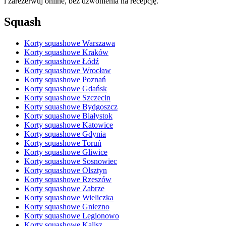
i zarezerwuj online, bez dzwonienia na recepcję.
Squash
Korty squashowe Warszawa
Korty squashowe Kraków
Korty squashowe Łódź
Korty squashowe Wrocław
Korty squashowe Poznań
Korty squashowe Gdańsk
Korty squashowe Szczecin
Korty squashowe Bydgoszcz
Korty squashowe Białystok
Korty squashowe Katowice
Korty squashowe Gdynia
Korty squashowe Toruń
Korty squashowe Gliwice
Korty squashowe Sosnowiec
Korty squashowe Olsztyn
Korty squashowe Rzeszów
Korty squashowe Zabrze
Korty squashowe Wieliczka
Korty squashowe Gniezno
Korty squashowe Legionowo
Korty squashowe Kalisz