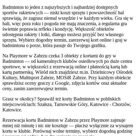
Badminton to jeden z najszybszych i najbardziej dostępnych
sportów rakietowych — niski koszt sprzętu i powszechność hal
sprawiają, że zagrasz niemal wszędzie i w każdym wieku. Gra się w
hali, więc pora roku i pogoda nie mają znaczenia, a regularna gra
świetnie poprawia refleks i kondycję. Większość obiektów
udostępnia rakiety i lotki, dlatego możesz przyjść bez własnego
sprzętu. Wybierz dogodny termin, zarezerwuj kort online i graj w
badmintona o porze, która pasuje do Twojego grafiku.
Na Playmore w Zabrzu czeka 3 obiekty z kortami do gry w
Badminton — od kameralnych klubów osiedlowych po duże centra
sportowe, w większości z rezerwacją online i płatnością kartą lub
kartą partnerską. Wśród nich znajdziesz m.in. Dzielnicowy Ośrodek
Kultury, Multisport Zabrze, MOSiR Zabrze. Przy każdym obiekcie
sprawdzisz oceny graczy z Google, zdjęcia kortów oraz aktualne
ceny, zanim zarezerwujesz termin.
Grasz w okolicy? Sprawdź też korty Badminton w pobliskich
miejscowościach: Szałsza, Tarnowskie Góry, Katowice - Chorzów,
Katowice.
Rezerwacja kortu Badminton w Zabrzu przez Playmore zajmuje
mniej niż minutę i nic nie kosztuje — płacisz wyłącznie za wynajem
kortu w klubie. Porównaj wolne terminy, wybierz dogodną godzinę