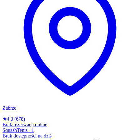
Zabrze
★
4.3
(678)
Brak rezerwacji online
Squash
Tenis
+1
Brak dostępności na dziś