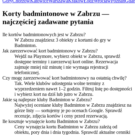
Góry
Chorzów
Katowice
Warszawa
Kraków
Łódź
Wrocław
Poznań
Gdań
Korty badmintonowe w Zabrzu —
najczęściej zadawane pytania
Ile kortów badmintonowych jest w Zabrzu?
W Zabrzu znajdziesz 3 obiekty z kortami do gry w
Badminton.
Jak zarezerwować kort badmintonowy w Zabrzu?
Wejdź na Playmore, wybierz obiekt w Zabrzu, sprawdź
dostępne terminy i zarezerwuj kort online. Rezerwacja
zajmuje mniej niż minutę i nie wymaga rejestracji
telefonicznej.
Czy mogę zarezerwować kort badmintonowy na ostatnią chwilę?
Tak. Wiele klubów udostępnia wolne terminy z
wyprzedzeniem nawet 1–2 godzin. Filtruj listę po dostępności
i wybierz kort na dziś lub jutro w Zabrzu.
Jakie są najlepsze kluby Badminton w Zabrzu?
Najwyżej oceniane kluby Badminton w Zabrzu znajdziesz na
górze listy — sortujemy je po ocenach Google. Sprawdź
recenzje, zdjęcia kortów i ceny przed rezerwacją.
Ile kosztuje wynajęcie kortu Badminton w Zabrzu?
Ceny wynajęcia kortu Badminton w Zabrzu zależą od
obiektu, pory dnia i dnia tygodnia. Sprawdź aktualne cenniki