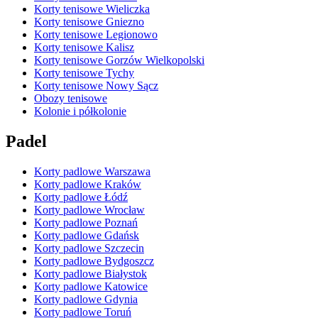
Korty tenisowe Wieliczka
Korty tenisowe Gniezno
Korty tenisowe Legionowo
Korty tenisowe Kalisz
Korty tenisowe Gorzów Wielkopolski
Korty tenisowe Tychy
Korty tenisowe Nowy Sącz
Obozy tenisowe
Kolonie i półkolonie
Padel
Korty padlowe Warszawa
Korty padlowe Kraków
Korty padlowe Łódź
Korty padlowe Wrocław
Korty padlowe Poznań
Korty padlowe Gdańsk
Korty padlowe Szczecin
Korty padlowe Bydgoszcz
Korty padlowe Białystok
Korty padlowe Katowice
Korty padlowe Gdynia
Korty padlowe Toruń