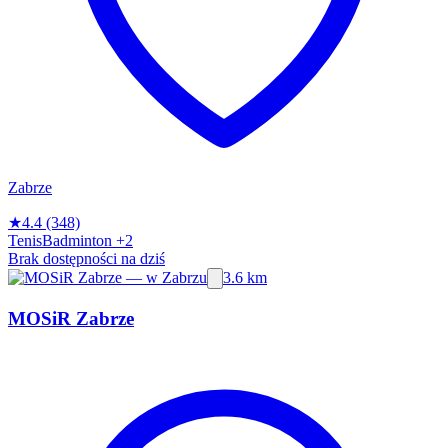
Zabrze
★
4.4
(348)
Tenis
Badminton
+2
Brak dostępności na dziś
3.6 km
MOSiR Zabrze