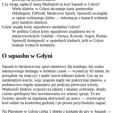
Czy mogę zapłacić kartą Multisport za kort Squash w Gdyni?
Wiele klubów w Gdyni akceptuje karty partnerskie
(Multisport, FitProfit, Medicover Sport). Sprawdź szczegóły
w opisie wybranego klubu — informacja o kartach widnieje
przy każdym obiekcie.
Gdzie znajdę korty squashowe niedaleko Gdyni?
W pobliżu Gdyni korty squashowe znajdziesz też w
miejscowościach: Gdańsk - Osowa, Kowale, Sopot, Rumia.
Sprawdź dostępność w sąsiednich klubach, jeśli w Gdyni
brakuje wolnych terminów.
O squashu w Gdyni
Squash to błyskawiczny sport rakietowy dla każdego, kto szuka
intensywnego treningu w krótkim czasie — wystarczy 45 minut, by
porządnie się zmęczyć i spalić nawet kilkaset kalorii. Gra się na
zamkniętym korcie, więc pogoda nigdy nie pokrzyżuje planów, a
podstawowe reguły opanujesz już podczas pierwszej wizyty.
Większość klubów wypożycza rakiety i okulary ochronne, dzięki
czemu spróbujesz bez inwestowania we własny sprzęt. To też
świetny sposób na regularną aktywność po pracy — rezerwujesz
kort online na konkretną godzinę i po prostu przychodzisz zagrać.
Na Playmore w Gdyni czeka 1 obiekt z kortami do gry w Squash —