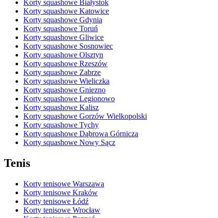
Korty squashowe Białystok
Korty squashowe Katowice
Korty squashowe Gdynia
Korty squashowe Toruń
Korty squashowe Gliwice
Korty squashowe Sosnowiec
Korty squashowe Olsztyn
Korty squashowe Rzeszów
Korty squashowe Zabrze
Korty squashowe Wieliczka
Korty squashowe Gniezno
Korty squashowe Legionowo
Korty squashowe Kalisz
Korty squashowe Gorzów Wielkopolski
Korty squashowe Tychy
Korty squashowe Dąbrowa Górnicza
Korty squashowe Nowy Sącz
Tenis
Korty tenisowe Warszawa
Korty tenisowe Kraków
Korty tenisowe Łódź
Korty tenisowe Wrocław