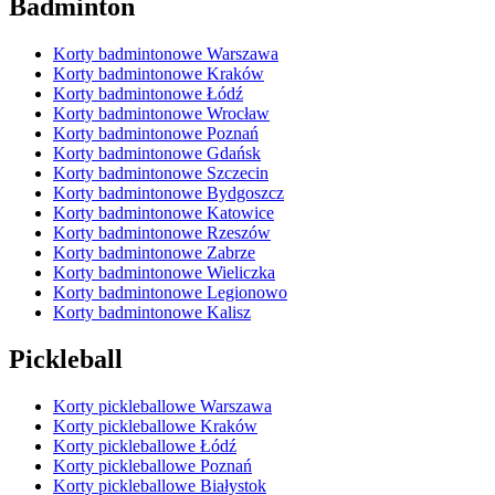
Badminton
Korty badmintonowe Warszawa
Korty badmintonowe Kraków
Korty badmintonowe Łódź
Korty badmintonowe Wrocław
Korty badmintonowe Poznań
Korty badmintonowe Gdańsk
Korty badmintonowe Szczecin
Korty badmintonowe Bydgoszcz
Korty badmintonowe Katowice
Korty badmintonowe Rzeszów
Korty badmintonowe Zabrze
Korty badmintonowe Wieliczka
Korty badmintonowe Legionowo
Korty badmintonowe Kalisz
Pickleball
Korty pickleballowe Warszawa
Korty pickleballowe Kraków
Korty pickleballowe Łódź
Korty pickleballowe Poznań
Korty pickleballowe Białystok