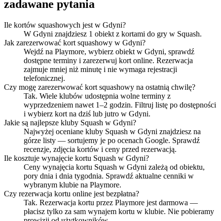
zadawane pytania
Ile kortów squashowych jest w Gdyni?
W Gdyni znajdziesz 1 obiekt z kortami do gry w Squash.
Jak zarezerwować kort squashowy w Gdyni?
Wejdź na Playmore, wybierz obiekt w Gdyni, sprawdź
dostępne terminy i zarezerwuj kort online. Rezerwacja
zajmuje mniej niż minutę i nie wymaga rejestracji
telefonicznej.
Czy mogę zarezerwować kort squashowy na ostatnią chwilę?
Tak. Wiele klubów udostępnia wolne terminy z
wyprzedzeniem nawet 1–2 godzin. Filtruj listę po dostępności
i wybierz kort na dziś lub jutro w Gdyni.
Jakie są najlepsze kluby Squash w Gdyni?
Najwyżej oceniane kluby Squash w Gdyni znajdziesz na
górze listy — sortujemy je po ocenach Google. Sprawdź
recenzje, zdjęcia kortów i ceny przed rezerwacją.
Ile kosztuje wynajęcie kortu Squash w Gdyni?
Ceny wynajęcia kortu Squash w Gdyni zależą od obiektu,
pory dnia i dnia tygodnia. Sprawdź aktualne cenniki w
wybranym klubie na Playmore.
Czy rezerwacja kortu online jest bezpłatna?
Tak. Rezerwacja kortu przez Playmore jest darmowa —
płacisz tylko za sam wynajem kortu w klubie. Nie pobieramy
prowizji od użytkowników.