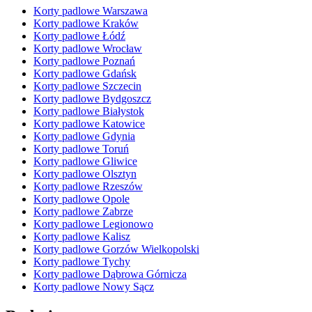
Korty padlowe Warszawa
Korty padlowe Kraków
Korty padlowe Łódź
Korty padlowe Wrocław
Korty padlowe Poznań
Korty padlowe Gdańsk
Korty padlowe Szczecin
Korty padlowe Bydgoszcz
Korty padlowe Białystok
Korty padlowe Katowice
Korty padlowe Gdynia
Korty padlowe Toruń
Korty padlowe Gliwice
Korty padlowe Olsztyn
Korty padlowe Rzeszów
Korty padlowe Opole
Korty padlowe Zabrze
Korty padlowe Legionowo
Korty padlowe Kalisz
Korty padlowe Gorzów Wielkopolski
Korty padlowe Tychy
Korty padlowe Dąbrowa Górnicza
Korty padlowe Nowy Sącz