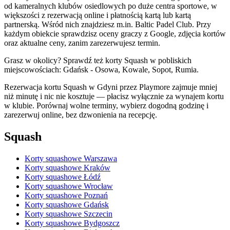
od kameralnych klubów osiedlowych po duże centra sportowe, w
większości z rezerwacją online i płatnością kartą lub kartą
partnerską. Wśród nich znajdziesz m.in. Baltic Padel Club. Przy
każdym obiekcie sprawdzisz oceny graczy z Google, zdjęcia kortów
oraz aktualne ceny, zanim zarezerwujesz termin.
Grasz w okolicy? Sprawdź też korty Squash w pobliskich
miejscowościach: Gdańsk - Osowa, Kowale, Sopot, Rumia.
Rezerwacja kortu Squash w Gdyni przez Playmore zajmuje mniej
niż minutę i nic nie kosztuje — płacisz wyłącznie za wynajem kortu
w klubie. Porównaj wolne terminy, wybierz dogodną godzinę i
zarezerwuj online, bez dzwonienia na recepcję.
Squash
Korty squashowe Warszawa
Korty squashowe Kraków
Korty squashowe Łódź
Korty squashowe Wrocław
Korty squashowe Poznań
Korty squashowe Gdańsk
Korty squashowe Szczecin
Korty squashowe Bydgoszcz