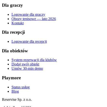
Dla graczy
Logowanie dla graczy
Obozy tenisowe — lato 2026
Kontakt
Dla recepcji
Logowanie dla recepcji
Dla obiektów
System rezerwacji dla klubów
Dodaj swój obiekt
Umów 30-min demo
Playmore
Status usług
Blog
Reservise Sp. z o.o.