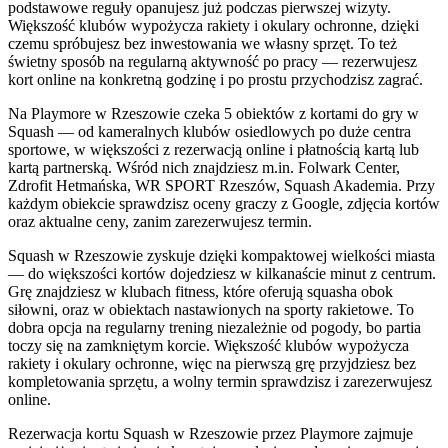
podstawowe reguły opanujesz już podczas pierwszej wizyty.
Większość klubów wypożycza rakiety i okulary ochronne, dzięki
czemu spróbujesz bez inwestowania we własny sprzęt. To też
świetny sposób na regularną aktywność po pracy — rezerwujesz
kort online na konkretną godzinę i po prostu przychodzisz zagrać.
Na Playmore w Rzeszowie czeka 5 obiektów z kortami do gry w
Squash — od kameralnych klubów osiedlowych po duże centra
sportowe, w większości z rezerwacją online i płatnością kartą lub
kartą partnerską. Wśród nich znajdziesz m.in. Folwark Center,
Zdrofit Hetmańska, WR SPORT Rzeszów, Squash Akademia. Przy
każdym obiekcie sprawdzisz oceny graczy z Google, zdjęcia kortów
oraz aktualne ceny, zanim zarezerwujesz termin.
Squash w Rzeszowie zyskuje dzięki kompaktowej wielkości miasta
— do większości kortów dojedziesz w kilkanaście minut z centrum.
Grę znajdziesz w klubach fitness, które oferują squasha obok
siłowni, oraz w obiektach nastawionych na sporty rakietowe. To
dobra opcja na regularny trening niezależnie od pogody, bo partia
toczy się na zamkniętym korcie. Większość klubów wypożycza
rakiety i okulary ochronne, więc na pierwszą grę przyjdziesz bez
kompletowania sprzętu, a wolny termin sprawdzisz i zarezerwujesz
online.
Rezerwacja kortu Squash w Rzeszowie przez Playmore zajmuje