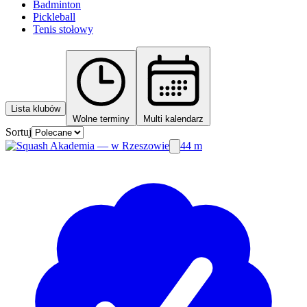
Badminton
Pickleball
Tenis stołowy
Lista klubów
Wolne terminy
Multi kalendarz
Sortuj
44 m