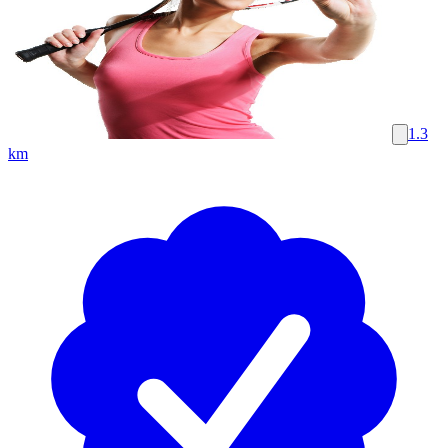
1.3
km