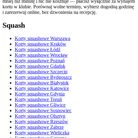
mniej niż minutę i nic nie kosztuje — płacisz wyłącznie za wynajem
kortu w klubie. Porównaj wolne terminy, wybierz dogodną godzinę
i zarezerwuj online, bez dzwonienia na recepcję.
Squash
Korty squashowe Warszawa
Korty squashowe Kraków
Korty squashowe Łódź
Korty squashowe Wrocław
Korty squashowe Poznań
Korty squashowe Gdańsk
Korty squashowe Szczecin
Korty squashowe Bydgoszcz
Korty squashowe Białystok
Korty squashowe Katowice
Korty squashowe Gdynia
Korty squashowe Toruń
Korty squashowe Gliwice
Korty squashowe Sosnowiec
Korty squashowe Olsztyn
Korty squashowe Rzeszów
Korty squashowe Zabrze
Korty squashowe Wieliczka