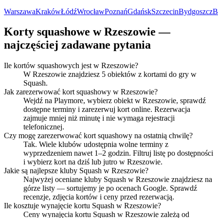
Warszawa
Kraków
Łódź
Wrocław
Poznań
Gdańsk
Szczecin
Bydgoszcz
B
Korty squashowe w Rzeszowie —
najczęściej zadawane pytania
Ile kortów squashowych jest w Rzeszowie?
W Rzeszowie znajdziesz 5 obiektów z kortami do gry w
Squash.
Jak zarezerwować kort squashowy w Rzeszowie?
Wejdź na Playmore, wybierz obiekt w Rzeszowie, sprawdź
dostępne terminy i zarezerwuj kort online. Rezerwacja
zajmuje mniej niż minutę i nie wymaga rejestracji
telefonicznej.
Czy mogę zarezerwować kort squashowy na ostatnią chwilę?
Tak. Wiele klubów udostępnia wolne terminy z
wyprzedzeniem nawet 1–2 godzin. Filtruj listę po dostępności
i wybierz kort na dziś lub jutro w Rzeszowie.
Jakie są najlepsze kluby Squash w Rzeszowie?
Najwyżej oceniane kluby Squash w Rzeszowie znajdziesz na
górze listy — sortujemy je po ocenach Google. Sprawdź
recenzje, zdjęcia kortów i ceny przed rezerwacją.
Ile kosztuje wynajęcie kortu Squash w Rzeszowie?
Ceny wynajęcia kortu Squash w Rzeszowie zależą od