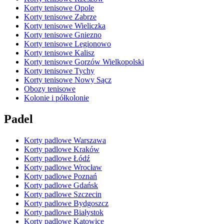
Korty tenisowe Opole
Korty tenisowe Zabrze
Korty tenisowe Wieliczka
Korty tenisowe Gniezno
Korty tenisowe Legionowo
Korty tenisowe Kalisz
Korty tenisowe Gorzów Wielkopolski
Korty tenisowe Tychy
Korty tenisowe Nowy Sącz
Obozy tenisowe
Kolonie i półkolonie
Padel
Korty padlowe Warszawa
Korty padlowe Kraków
Korty padlowe Łódź
Korty padlowe Wrocław
Korty padlowe Poznań
Korty padlowe Gdańsk
Korty padlowe Szczecin
Korty padlowe Bydgoszcz
Korty padlowe Białystok
Korty padlowe Katowice