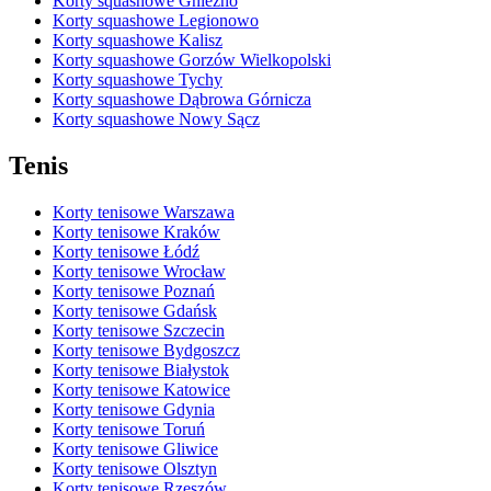
Korty squashowe Gniezno
Korty squashowe Legionowo
Korty squashowe Kalisz
Korty squashowe Gorzów Wielkopolski
Korty squashowe Tychy
Korty squashowe Dąbrowa Górnicza
Korty squashowe Nowy Sącz
Tenis
Korty tenisowe Warszawa
Korty tenisowe Kraków
Korty tenisowe Łódź
Korty tenisowe Wrocław
Korty tenisowe Poznań
Korty tenisowe Gdańsk
Korty tenisowe Szczecin
Korty tenisowe Bydgoszcz
Korty tenisowe Białystok
Korty tenisowe Katowice
Korty tenisowe Gdynia
Korty tenisowe Toruń
Korty tenisowe Gliwice
Korty tenisowe Olsztyn
Korty tenisowe Rzeszów