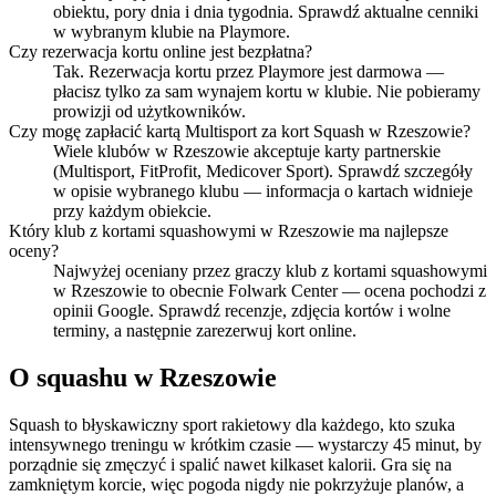
obiektu, pory dnia i dnia tygodnia. Sprawdź aktualne cenniki
w wybranym klubie na Playmore.
Czy rezerwacja kortu online jest bezpłatna?
Tak. Rezerwacja kortu przez Playmore jest darmowa —
płacisz tylko za sam wynajem kortu w klubie. Nie pobieramy
prowizji od użytkowników.
Czy mogę zapłacić kartą Multisport za kort Squash w Rzeszowie?
Wiele klubów w Rzeszowie akceptuje karty partnerskie
(Multisport, FitProfit, Medicover Sport). Sprawdź szczegóły
w opisie wybranego klubu — informacja o kartach widnieje
przy każdym obiekcie.
Który klub z kortami squashowymi w Rzeszowie ma najlepsze
oceny?
Najwyżej oceniany przez graczy klub z kortami squashowymi
w Rzeszowie to obecnie Folwark Center — ocena pochodzi z
opinii Google. Sprawdź recenzje, zdjęcia kortów i wolne
terminy, a następnie zarezerwuj kort online.
O squashu w Rzeszowie
Squash to błyskawiczny sport rakietowy dla każdego, kto szuka
intensywnego treningu w krótkim czasie — wystarczy 45 minut, by
porządnie się zmęczyć i spalić nawet kilkaset kalorii. Gra się na
zamkniętym korcie, więc pogoda nigdy nie pokrzyżuje planów, a