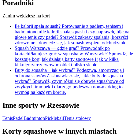
Poradniki
Zanim wejdziesz na kort
Ile kalorii spala squash? Porównanie z padlem, tenisem i
badmintonem
Ile kalorii spala squash i czy naprawdę bije na
głowę tenis czy padel? Sprawdź zakresy spalania, korzyści
zdrowotne i dowiedz się, jak squash wspiera odchudzanie.
Squash Warszawa — gdzie grać? Przewodnik po
kortach
Planujesz grać w squasha w Warszawie? Sprawdź, ile
kosztuje kort, jak działają karty sportowe i jak w kilka
kliknięć zarezerwować obiekt blisko siebie.
Buty do squasha – jak wybrać? Podeszwa, amortyzacja i
ochrona stawów
Zastanawiasz się, jakie buty do squasha
wybrać? Sprawdź, czym różni się obuwie squashowe od
zwykłych trampek i dlaczego podeszwa non-marking to
wymóg na każdym korcie.
Inne sporty w Rzeszowie
Tenis
Padel
Badminton
Pickleball
Tenis stołowy
Korty squashowe w innych miastach