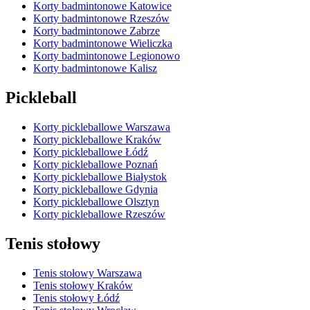
Korty badmintonowe Katowice
Korty badmintonowe Rzeszów
Korty badmintonowe Zabrze
Korty badmintonowe Wieliczka
Korty badmintonowe Legionowo
Korty badmintonowe Kalisz
Pickleball
Korty pickleballowe Warszawa
Korty pickleballowe Kraków
Korty pickleballowe Łódź
Korty pickleballowe Poznań
Korty pickleballowe Białystok
Korty pickleballowe Gdynia
Korty pickleballowe Olsztyn
Korty pickleballowe Rzeszów
Tenis stołowy
Tenis stołowy Warszawa
Tenis stołowy Kraków
Tenis stołowy Łódź