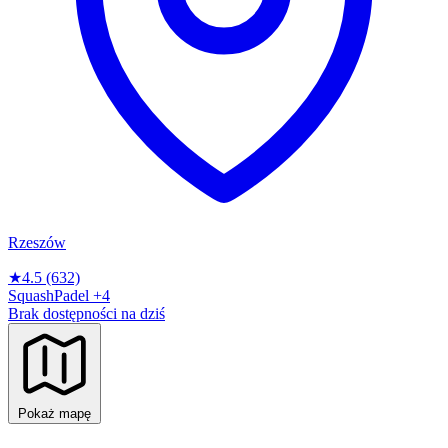
Rzeszów
★
4.5
(632)
Squash
Padel
+4
Brak dostępności na dziś
Pokaż mapę