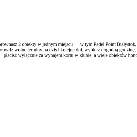
ównasz 2 obiekty w jednym miejscu — w tym Padel Point Białystok,
prawdź wolne terminy na dziś i kolejne dni, wybierz dogodną godzinę, 
— płacisz wyłącznie za wynajem kortu w klubie, a wiele obiektów honoru