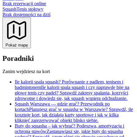
Brak rezerwacji online
Squash
Tenis stołowy
Brak dostępności na dziś
Pokaż mapę
Poradniki
Zanim wejdziesz na kort
Ile kalorii spala squash? Porównanie z padlem, tenisem i
badmintonem
Ile kalorii spala squash i czy naprawdę bije na
głowę tenis czy padel? Sprawdź zakresy spalania, korzyści
zdrowotne i dowiedz się, jak squash wspiera odchudzanie.
Squash Warszawa — gdzie grać? Przewodnik po
kortach
Planujesz grać w squasha w Warszawie? Sprawdź, ile
kosztuje kort, jak działają karty sportowe i jak w kilka
kliknięć zarezerwować obiekt blisko siebie.
Buty do squasha – jak wybrać? Podeszwa, amortyzacja i
ochrona stawów
Zastanawiasz się, jakie buty do squasha
wybrać? Sprawdź, czym różni się obuwie squashowe od