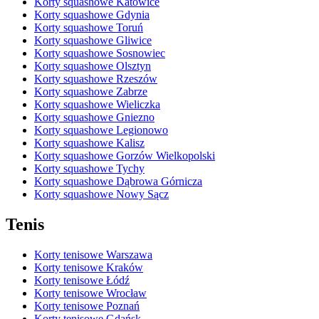
Korty squashowe Katowice
Korty squashowe Gdynia
Korty squashowe Toruń
Korty squashowe Gliwice
Korty squashowe Sosnowiec
Korty squashowe Olsztyn
Korty squashowe Rzeszów
Korty squashowe Zabrze
Korty squashowe Wieliczka
Korty squashowe Gniezno
Korty squashowe Legionowo
Korty squashowe Kalisz
Korty squashowe Gorzów Wielkopolski
Korty squashowe Tychy
Korty squashowe Dąbrowa Górnicza
Korty squashowe Nowy Sącz
Tenis
Korty tenisowe Warszawa
Korty tenisowe Kraków
Korty tenisowe Łódź
Korty tenisowe Wrocław
Korty tenisowe Poznań
Korty tenisowe Gdańsk