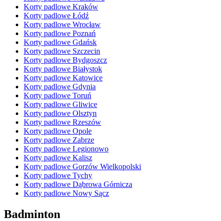
Korty padlowe Kraków
Korty padlowe Łódź
Korty padlowe Wrocław
Korty padlowe Poznań
Korty padlowe Gdańsk
Korty padlowe Szczecin
Korty padlowe Bydgoszcz
Korty padlowe Białystok
Korty padlowe Katowice
Korty padlowe Gdynia
Korty padlowe Toruń
Korty padlowe Gliwice
Korty padlowe Olsztyn
Korty padlowe Rzeszów
Korty padlowe Opole
Korty padlowe Zabrze
Korty padlowe Legionowo
Korty padlowe Kalisz
Korty padlowe Gorzów Wielkopolski
Korty padlowe Tychy
Korty padlowe Dąbrowa Górnicza
Korty padlowe Nowy Sącz
Badminton