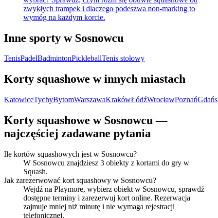
zwykłych trampek i dlaczego podeszwa non-marking to
wymóg na każdym korcie.
Inne sporty w Sosnowcu
Tenis
Padel
Badminton
Pickleball
Tenis stołowy
Korty squashowe w innych miastach
Katowice
Tychy
Bytom
Warszawa
Kraków
Łódź
Wrocław
Poznań
Gdańs
Korty squashowe w Sosnowcu —
najczęściej zadawane pytania
Ile kortów squashowych jest w Sosnowcu?
W Sosnowcu znajdziesz 3 obiekty z kortami do gry w
Squash.
Jak zarezerwować kort squashowy w Sosnowcu?
Wejdź na Playmore, wybierz obiekt w Sosnowcu, sprawdź
dostępne terminy i zarezerwuj kort online. Rezerwacja
zajmuje mniej niż minutę i nie wymaga rejestracji
telefonicznej.