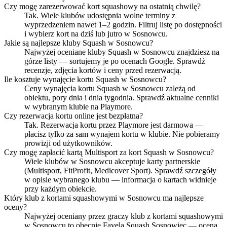
Czy mogę zarezerwować kort squashowy na ostatnią chwilę?
Tak. Wiele klubów udostępnia wolne terminy z
wyprzedzeniem nawet 1–2 godzin. Filtruj listę po dostępności
i wybierz kort na dziś lub jutro w Sosnowcu.
Jakie są najlepsze kluby Squash w Sosnowcu?
Najwyżej oceniane kluby Squash w Sosnowcu znajdziesz na
górze listy — sortujemy je po ocenach Google. Sprawdź
recenzje, zdjęcia kortów i ceny przed rezerwacją.
Ile kosztuje wynajęcie kortu Squash w Sosnowcu?
Ceny wynajęcia kortu Squash w Sosnowcu zależą od
obiektu, pory dnia i dnia tygodnia. Sprawdź aktualne cenniki
w wybranym klubie na Playmore.
Czy rezerwacja kortu online jest bezpłatna?
Tak. Rezerwacja kortu przez Playmore jest darmowa —
płacisz tylko za sam wynajem kortu w klubie. Nie pobieramy
prowizji od użytkowników.
Czy mogę zapłacić kartą Multisport za kort Squash w Sosnowcu?
Wiele klubów w Sosnowcu akceptuje karty partnerskie
(Multisport, FitProfit, Medicover Sport). Sprawdź szczegóły
w opisie wybranego klubu — informacja o kartach widnieje
przy każdym obiekcie.
Który klub z kortami squashowymi w Sosnowcu ma najlepsze
oceny?
Najwyżej oceniany przez graczy klub z kortami squashowymi
w Sosnowcu to obecnie Favela Squash Sosnowiec — ocena