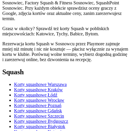
Sosnowiec, Factory Squash & Fitness Sosnowiec, SquashPoint
Sosnowiec. Przy każdym obiekcie sprawdzisz oceny graczy z
Google, zdjęcia kortów oraz aktualne ceny, zanim zarezerwujesz
termin.
Grasz w okolicy? Sprawdź też korty Squash w pobliskich
miejscowościach: Katowice, Tychy, Babice, Bytom.
Rezerwacja kortu Squash w Sosnowcu przez Playmore zajmuje
mniej niż minutę i nic nie kosztuje — płacisz wyłącznie za wynajem
kortu w klubie. Porównaj wolne terminy, wybierz dogodną godzinę
i zarezerwuj online, bez dzwonienia na recepcję.
Squash
Korty squashowe Warszawa
Korty squashowe Kraków
Korty squashowe Łódź
Korty squashowe Wrocław
Korty squashowe Poznań
Korty squashowe Gdańsk
Korty squashowe Szczecin
Korty squashowe Bydgoszcz
Korty squashowe Białystok