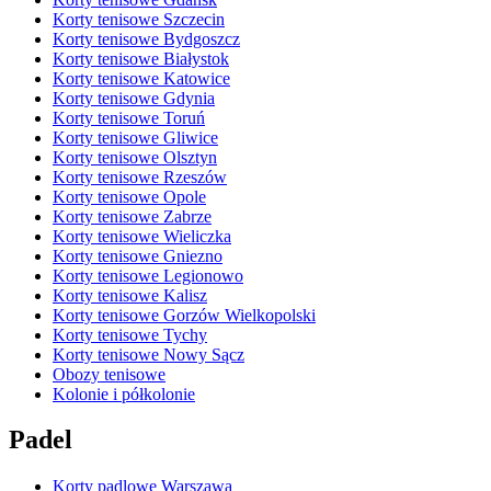
Korty tenisowe Szczecin
Korty tenisowe Bydgoszcz
Korty tenisowe Białystok
Korty tenisowe Katowice
Korty tenisowe Gdynia
Korty tenisowe Toruń
Korty tenisowe Gliwice
Korty tenisowe Olsztyn
Korty tenisowe Rzeszów
Korty tenisowe Opole
Korty tenisowe Zabrze
Korty tenisowe Wieliczka
Korty tenisowe Gniezno
Korty tenisowe Legionowo
Korty tenisowe Kalisz
Korty tenisowe Gorzów Wielkopolski
Korty tenisowe Tychy
Korty tenisowe Nowy Sącz
Obozy tenisowe
Kolonie i półkolonie
Padel
Korty padlowe Warszawa