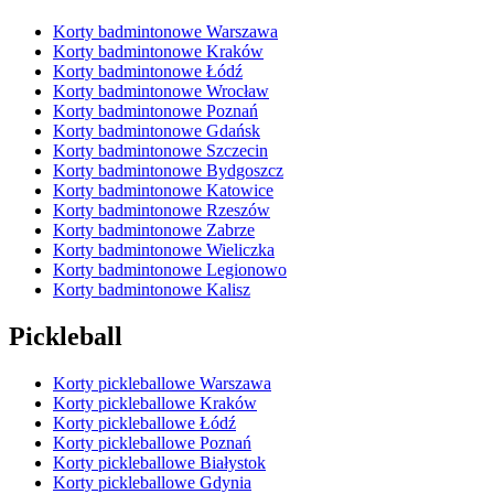
Korty badmintonowe Warszawa
Korty badmintonowe Kraków
Korty badmintonowe Łódź
Korty badmintonowe Wrocław
Korty badmintonowe Poznań
Korty badmintonowe Gdańsk
Korty badmintonowe Szczecin
Korty badmintonowe Bydgoszcz
Korty badmintonowe Katowice
Korty badmintonowe Rzeszów
Korty badmintonowe Zabrze
Korty badmintonowe Wieliczka
Korty badmintonowe Legionowo
Korty badmintonowe Kalisz
Pickleball
Korty pickleballowe Warszawa
Korty pickleballowe Kraków
Korty pickleballowe Łódź
Korty pickleballowe Poznań
Korty pickleballowe Białystok
Korty pickleballowe Gdynia