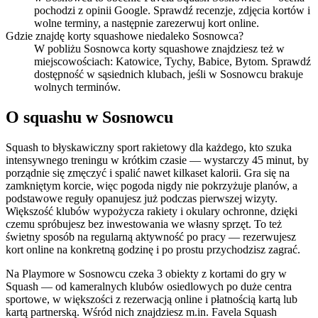
pochodzi z opinii Google. Sprawdź recenzje, zdjęcia kortów i
wolne terminy, a następnie zarezerwuj kort online.
Gdzie znajdę korty squashowe niedaleko Sosnowca?
W pobliżu Sosnowca korty squashowe znajdziesz też w
miejscowościach: Katowice, Tychy, Babice, Bytom. Sprawdź
dostępność w sąsiednich klubach, jeśli w Sosnowcu brakuje
wolnych terminów.
O squashu w Sosnowcu
Squash to błyskawiczny sport rakietowy dla każdego, kto szuka
intensywnego treningu w krótkim czasie — wystarczy 45 minut, by
porządnie się zmęczyć i spalić nawet kilkaset kalorii. Gra się na
zamkniętym korcie, więc pogoda nigdy nie pokrzyżuje planów, a
podstawowe reguły opanujesz już podczas pierwszej wizyty.
Większość klubów wypożycza rakiety i okulary ochronne, dzięki
czemu spróbujesz bez inwestowania we własny sprzęt. To też
świetny sposób na regularną aktywność po pracy — rezerwujesz
kort online na konkretną godzinę i po prostu przychodzisz zagrać.
Na Playmore w Sosnowcu czeka 3 obiekty z kortami do gry w
Squash — od kameralnych klubów osiedlowych po duże centra
sportowe, w większości z rezerwacją online i płatnością kartą lub
kartą partnerską. Wśród nich znajdziesz m.in. Favela Squash