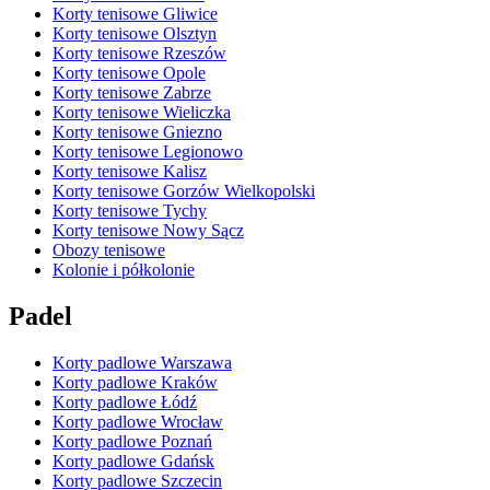
Korty tenisowe Gliwice
Korty tenisowe Olsztyn
Korty tenisowe Rzeszów
Korty tenisowe Opole
Korty tenisowe Zabrze
Korty tenisowe Wieliczka
Korty tenisowe Gniezno
Korty tenisowe Legionowo
Korty tenisowe Kalisz
Korty tenisowe Gorzów Wielkopolski
Korty tenisowe Tychy
Korty tenisowe Nowy Sącz
Obozy tenisowe
Kolonie i półkolonie
Padel
Korty padlowe Warszawa
Korty padlowe Kraków
Korty padlowe Łódź
Korty padlowe Wrocław
Korty padlowe Poznań
Korty padlowe Gdańsk
Korty padlowe Szczecin