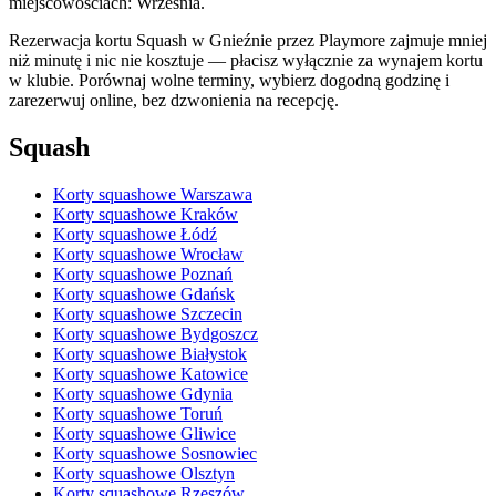
miejscowościach: Września.
Rezerwacja kortu Squash w Gnieźnie przez Playmore zajmuje mniej
niż minutę i nic nie kosztuje — płacisz wyłącznie za wynajem kortu
w klubie. Porównaj wolne terminy, wybierz dogodną godzinę i
zarezerwuj online, bez dzwonienia na recepcję.
Squash
Korty squashowe Warszawa
Korty squashowe Kraków
Korty squashowe Łódź
Korty squashowe Wrocław
Korty squashowe Poznań
Korty squashowe Gdańsk
Korty squashowe Szczecin
Korty squashowe Bydgoszcz
Korty squashowe Białystok
Korty squashowe Katowice
Korty squashowe Gdynia
Korty squashowe Toruń
Korty squashowe Gliwice
Korty squashowe Sosnowiec
Korty squashowe Olsztyn
Korty squashowe Rzeszów