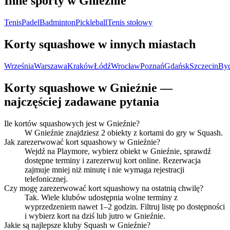
Inne sporty w Gnieźnie
Tenis
Padel
Badminton
Pickleball
Tenis stołowy
Korty squashowe w innych miastach
Września
Warszawa
Kraków
Łódź
Wrocław
Poznań
Gdańsk
Szczecin
By
Korty squashowe w Gnieźnie —
najczęściej zadawane pytania
Ile kortów squashowych jest w Gnieźnie?
W Gnieźnie znajdziesz 2 obiekty z kortami do gry w Squash.
Jak zarezerwować kort squashowy w Gnieźnie?
Wejdź na Playmore, wybierz obiekt w Gnieźnie, sprawdź
dostępne terminy i zarezerwuj kort online. Rezerwacja
zajmuje mniej niż minutę i nie wymaga rejestracji
telefonicznej.
Czy mogę zarezerwować kort squashowy na ostatnią chwilę?
Tak. Wiele klubów udostępnia wolne terminy z
wyprzedzeniem nawet 1–2 godzin. Filtruj listę po dostępności
i wybierz kort na dziś lub jutro w Gnieźnie.
Jakie są najlepsze kluby Squash w Gnieźnie?