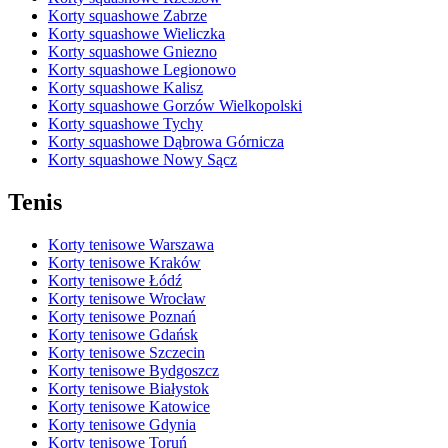
Korty squashowe Zabrze
Korty squashowe Wieliczka
Korty squashowe Gniezno
Korty squashowe Legionowo
Korty squashowe Kalisz
Korty squashowe Gorzów Wielkopolski
Korty squashowe Tychy
Korty squashowe Dąbrowa Górnicza
Korty squashowe Nowy Sącz
Tenis
Korty tenisowe Warszawa
Korty tenisowe Kraków
Korty tenisowe Łódź
Korty tenisowe Wrocław
Korty tenisowe Poznań
Korty tenisowe Gdańsk
Korty tenisowe Szczecin
Korty tenisowe Bydgoszcz
Korty tenisowe Białystok
Korty tenisowe Katowice
Korty tenisowe Gdynia
Korty tenisowe Toruń