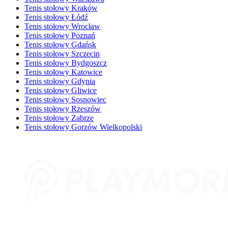
Tenis stołowy Kraków
Tenis stołowy Łódź
Tenis stołowy Wrocław
Tenis stołowy Poznań
Tenis stołowy Gdańsk
Tenis stołowy Szczecin
Tenis stołowy Bydgoszcz
Tenis stołowy Katowice
Tenis stołowy Gdynia
Tenis stołowy Gliwice
Tenis stołowy Sosnowiec
Tenis stołowy Rzeszów
Tenis stołowy Zabrze
Tenis stołowy Gorzów Wielkopolski