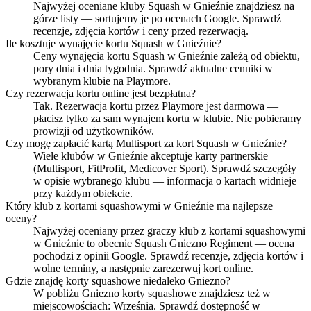
Najwyżej oceniane kluby Squash w Gnieźnie znajdziesz na
górze listy — sortujemy je po ocenach Google. Sprawdź
recenzje, zdjęcia kortów i ceny przed rezerwacją.
Ile kosztuje wynajęcie kortu Squash w Gnieźnie?
Ceny wynajęcia kortu Squash w Gnieźnie zależą od obiektu,
pory dnia i dnia tygodnia. Sprawdź aktualne cenniki w
wybranym klubie na Playmore.
Czy rezerwacja kortu online jest bezpłatna?
Tak. Rezerwacja kortu przez Playmore jest darmowa —
płacisz tylko za sam wynajem kortu w klubie. Nie pobieramy
prowizji od użytkowników.
Czy mogę zapłacić kartą Multisport za kort Squash w Gnieźnie?
Wiele klubów w Gnieźnie akceptuje karty partnerskie
(Multisport, FitProfit, Medicover Sport). Sprawdź szczegóły
w opisie wybranego klubu — informacja o kartach widnieje
przy każdym obiekcie.
Który klub z kortami squashowymi w Gnieźnie ma najlepsze
oceny?
Najwyżej oceniany przez graczy klub z kortami squashowymi
w Gnieźnie to obecnie Squash Gniezno Regiment — ocena
pochodzi z opinii Google. Sprawdź recenzje, zdjęcia kortów i
wolne terminy, a następnie zarezerwuj kort online.
Gdzie znajdę korty squashowe niedaleko Gniezno?
W pobliżu Gniezno korty squashowe znajdziesz też w
miejscowościach: Września. Sprawdź dostępność w