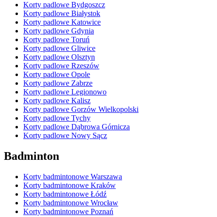
Korty padlowe Bydgoszcz
Korty padlowe Białystok
Korty padlowe Katowice
Korty padlowe Gdynia
Korty padlowe Toruń
Korty padlowe Gliwice
Korty padlowe Olsztyn
Korty padlowe Rzeszów
Korty padlowe Opole
Korty padlowe Zabrze
Korty padlowe Legionowo
Korty padlowe Kalisz
Korty padlowe Gorzów Wielkopolski
Korty padlowe Tychy
Korty padlowe Dąbrowa Górnicza
Korty padlowe Nowy Sącz
Badminton
Korty badmintonowe Warszawa
Korty badmintonowe Kraków
Korty badmintonowe Łódź
Korty badmintonowe Wrocław
Korty badmintonowe Poznań