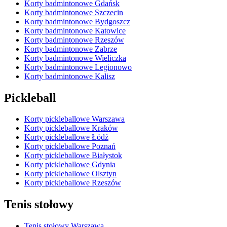
Korty badmintonowe Gdańsk
Korty badmintonowe Szczecin
Korty badmintonowe Bydgoszcz
Korty badmintonowe Katowice
Korty badmintonowe Rzeszów
Korty badmintonowe Zabrze
Korty badmintonowe Wieliczka
Korty badmintonowe Legionowo
Korty badmintonowe Kalisz
Pickleball
Korty pickleballowe Warszawa
Korty pickleballowe Kraków
Korty pickleballowe Łódź
Korty pickleballowe Poznań
Korty pickleballowe Białystok
Korty pickleballowe Gdynia
Korty pickleballowe Olsztyn
Korty pickleballowe Rzeszów
Tenis stołowy
Tenis stołowy Warszawa