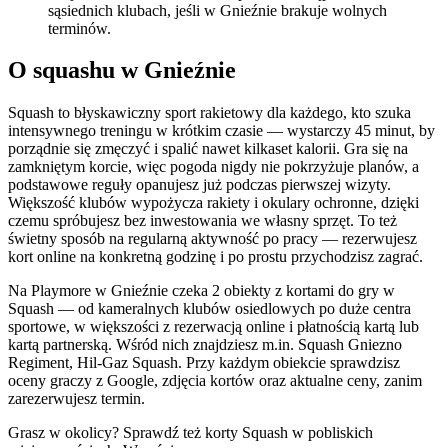
sąsiednich klubach, jeśli w Gnieźnie brakuje wolnych
terminów.
O squashu w Gnieźnie
Squash to błyskawiczny sport rakietowy dla każdego, kto szuka
intensywnego treningu w krótkim czasie — wystarczy 45 minut, by
porządnie się zmęczyć i spalić nawet kilkaset kalorii. Gra się na
zamkniętym korcie, więc pogoda nigdy nie pokrzyżuje planów, a
podstawowe reguły opanujesz już podczas pierwszej wizyty.
Większość klubów wypożycza rakiety i okulary ochronne, dzięki
czemu spróbujesz bez inwestowania we własny sprzęt. To też
świetny sposób na regularną aktywność po pracy — rezerwujesz
kort online na konkretną godzinę i po prostu przychodzisz zagrać.
Na Playmore w Gnieźnie czeka 2 obiekty z kortami do gry w
Squash — od kameralnych klubów osiedlowych po duże centra
sportowe, w większości z rezerwacją online i płatnością kartą lub
kartą partnerską. Wśród nich znajdziesz m.in. Squash Gniezno
Regiment, Hil-Gaz Squash. Przy każdym obiekcie sprawdzisz
oceny graczy z Google, zdjęcia kortów oraz aktualne ceny, zanim
zarezerwujesz termin.
Grasz w okolicy? Sprawdź też korty Squash w pobliskich