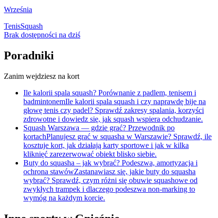
Września
Tenis
Squash
Brak dostępności na dziś
Poradniki
Zanim wejdziesz na kort
Ile kalorii spala squash? Porównanie z padlem, tenisem i
badmintonem
Ile kalorii spala squash i czy naprawdę bije na
głowę tenis czy padel? Sprawdź zakresy spalania, korzyści
zdrowotne i dowiedz się, jak squash wspiera odchudzanie.
Squash Warszawa — gdzie grać? Przewodnik po
kortach
Planujesz grać w squasha w Warszawie? Sprawdź, ile
kosztuje kort, jak działają karty sportowe i jak w kilka
kliknięć zarezerwować obiekt blisko siebie.
Buty do squasha – jak wybrać? Podeszwa, amortyzacja i
ochrona stawów
Zastanawiasz się, jakie buty do squasha
wybrać? Sprawdź, czym różni się obuwie squashowe od
zwykłych trampek i dlaczego podeszwa non-marking to
wymóg na każdym korcie.